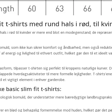
t t-shirts med rund hals i rød, til kv
als i rød til kvinder er mere end blot en modegenstand; de repræsen
 bomuld, som ikke kun sikrer komfort og åndbarhed, men også reduk
af energi og livlighed til ethvert outfit, hvilket gør den til et ideelt v
asform, tilpasser t-shirten sig perfekt til kroppens naturlige kurver
slappede hverdagsaktiviteter til mere formelle lejligheder. T-shirts’
til et vigtigt element i enhver garderobe.
 basic slim fit t-shirts:
økologisk bomuld, der understøtter mere bæredygtige landbrugsprak
krer en blød og behagelig fornemmelse mod huden, hvilket gør det perf