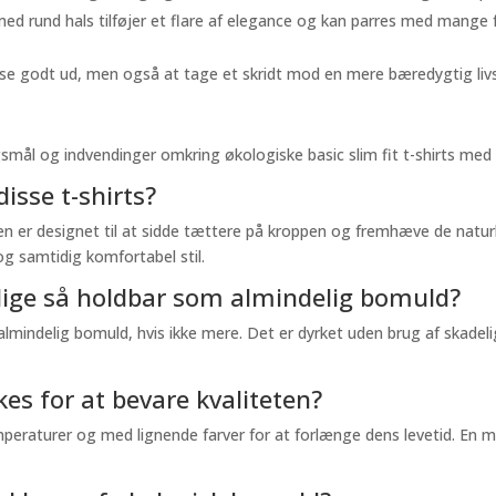
ed rund hals tilføjer et flare af elegance og kan parres med mange for
 se godt ud, men også at tage et skridt mod en mere bæredygtig livss
mål og indvendinger omkring økologiske basic slim fit t-shirts med run
isse t-shirts?
 den er designet til at sidde tættere på kroppen og fremhæve de natur
 og samtidig komfortabel stil.
lige så holdbar som almindelig bomuld?
mindelig bomuld, hvis ikke mere. Det er dyrket uden brug af skadelige
kes for at bevare kvaliteten?
mperaturer og med lignende farver for at forlænge dens levetid. En mil