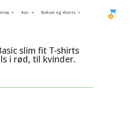

rtøj
Ass.
Bukser og shorts
0
sic slim fit T-shirts
 i rød, til kvinder.