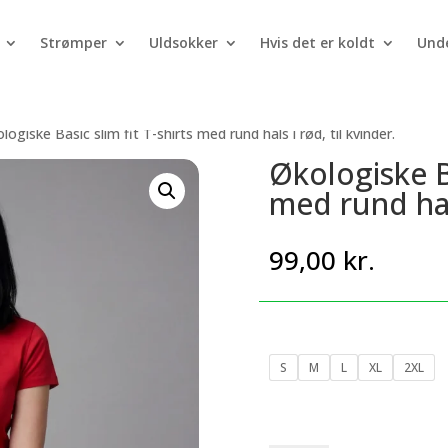
Strømper
Uldsokker
Hvis det er koldt
Unde
logiske Basic slim fit T-shirts med rund hals i rød, til kvinder.
Økologiske Ba
med rund hals
99,00
kr.
S
M
L
XL
2XL