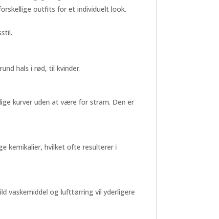
skellige outfits for et individuelt look.
til.
d hals i rød, til kvinder.
lige kurver uden at være for stram. Den er
 kemikalier, hvilket ofte resulterer i
d vaskemiddel og lufttørring vil yderligere