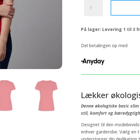
Økologiske
Basic
slim
fit
På lager: Levering 1 til 3
T-
shirts
med
Del betalingen op med
rund
hals
i
rød,
til
kvinder.
Lækker økologis
antal
Denne økologiske basic slim 
stil, komfort og bæredygtig
Designet til den modebevidste
enhver garderobe. Vælg en t-
understreger din dedikation t