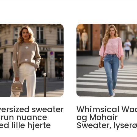
ersized sweater
Whimsical Wo
brun nuance
og Mohair
d lille hjerte
Sweater, lyser