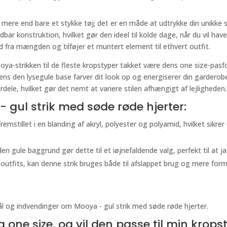
mere end bare et stykke tøj; det er en måde at udtrykke din unikke st
bar konstruktion, hvilket gør den ideel til kolde dage, når du vil hav
ud fra mængden og tilføjer et muntert element til ethvert outfit.
a-strikken til de fleste kropstyper takket være dens one size-pasfo
ens den lysegule base farver dit look op og energiserer din garderobe
rdele, hvilket gør det nemt at variere stilen afhængigt af lejligheden.
 gul strik med søde røde hjerter:
 fremstillet i en blanding af akryl, polyester og polyamid, hvilket sik
den gule baggrund gør dette til et iøjnefaldende valg, perfekt til at 
e outfits, kan denne strik bruges både til afslappet brug og mere for
l og indvendinger om Mooya - gul strik med søde røde hjerter.
g one size, og vil den passe til min krops