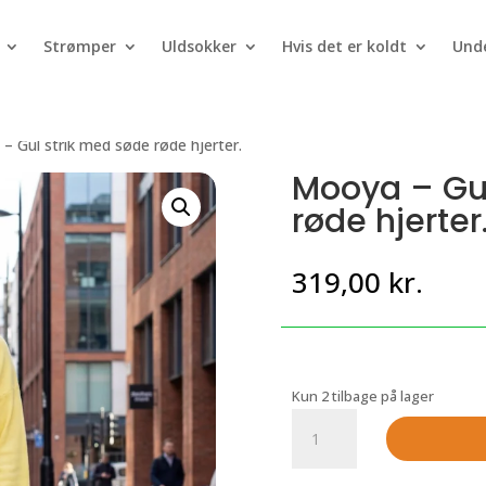
Strømper
Uldsokker
Hvis det er koldt
Unde
– Gul strik med søde røde hjerter.
Mooya – Gul
røde hjerter
319,00
kr.
Kun 2 tilbage på lager
Mooya
-
Gul