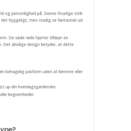
il og personlighed på. Denne finurlige strik
e det hyggeligt, men stadig se fantastisk ud.
rm. De søde røde hjerter tilføjer en
. Det alsidige design betyder, at dette
rer en behagelig pasform uden at klemme eller
jazz up din hverdagsgarderobe.
melle begivenheder.
type?