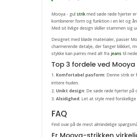
Mooya - gul
strik
med søde røde hjerter er 
kombinerer form og funktion i en let og ånd
Med sit livlige design skiller stammen sig 
Designet med bløde materialer, passer Mooy
charmerende detalje, der fanger blikket, m
stykke kan parres med alt fra
jeans
til nede
Top 3 fordele ved Mooya -
Komfortabel pasform
: Denne strik er
irritere huden.
Unikt design
: De søde røde hjerter på 
Alsidighed
: Let at style med forskellig
FAQ
Find svar på de mest almindelige spørgsmå
Er Mooya-strikken virkeli