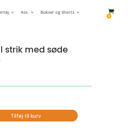

rtøj
Ass.
Bukser og shorts
0
 strik med søde
.
Tilføj til kurv