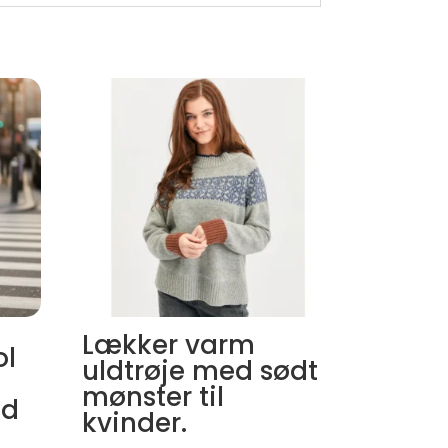
Lækker varm
ol
uldtrøje med sødt
mønster til
ød
kvinder.