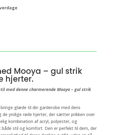
 hverdage
med Mooya – gul strik
 hjerter.
stil med denne charmerende Mooya – gul strik
t bringe glæde til din garderobe med dens
 de yndige røde hjerter, der sætter prikken over
gelig kombination af acryl, polyester, og
k både stil og komfort. Den er perfekt til dem, der