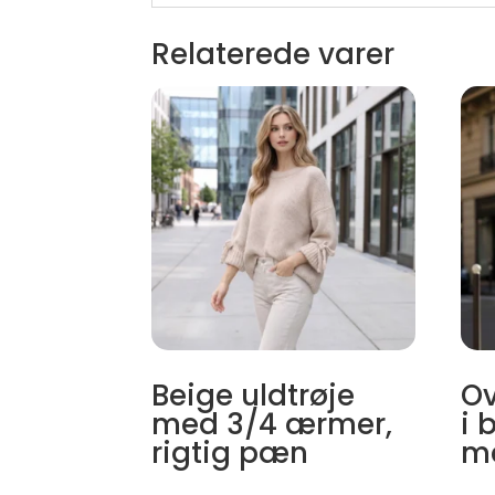
Relaterede varer
Beige uldtrøje
Ov
med 3/4 ærmer,
i 
rigtig pæn
me