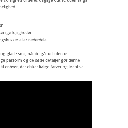
 personlighed til deres daglige outfit, uden at gå
elighed.
er
ærlige lejligheder
ingsbukser eller nederdele
 og glade smil, når du går ud i denne
idige pasform og de søde detaljer gør denne
il enhver, der elsker livlige farver og kreative