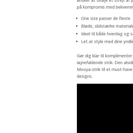
ønsker at tilføje et strejf af
på kompromis med bekvemm
One size passer de fleste
Bløde, slidstærke material
Ideel til både hverdag og s
Let at style med dine yndl
Gør dig klar til komplimenter
iøjnefaldende strik. Den als
Mooya-strik til et must-have t
designs.