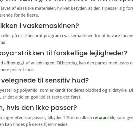
lavet af elastiske materialer, hvilket betyder, at den tilpasser sig f
erende for de fleste.
ikken i vaskemaskinen?
en eller på et skånsomt program i vaskemaskinen for at bevare farv
tid.
ya-strikken til forskellige lejligheder?
ed afhængigt af anledningen. Til hverdag kan den parres med jeans o
 mere poleret look.
 velegnede til sensitiv hud?
 polyester og polyamid, som er kendt for deres blødhed og slidstyrke
er det altid en god idé at teste det først.
n, hvis den ikke passer?
ntninger eller ikke passer, tilbyder T-Shirten.dk en
returpolitik
, som gør
ken kan findes på deres hjemmeside.