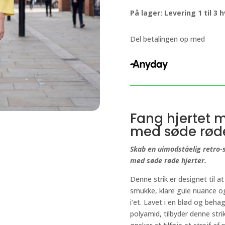
strik
På lager: Levering 1 til 3
med
søde
røde
Del betalingen op med
hjerter.
antal
Fang hjertet 
med søde røde
Skab en uimodståelig retro-
med søde røde hjerter.
Denne strik er designet til a
smukke, klare gule nuance og
i’et. Lavet i en blød og beha
polyamid, tilbyder denne stri