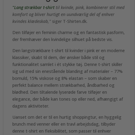
"Lang strækbar t-shirt
til kvinde, pink, kombinerer stil med
komfort og bliver hurtigt en uundværlig del af enhver
kvindes klædeskab,"
siger T-Shirten.dk.
Den tilføjer en feminin charme og en fantastisk pasform,
der fremhæver den kvindelige silhuet på bedste vis.
Den langstrækbare t-shirt til kvinder i pink er en moderne
klassiker, skabt til dem, der ønsker både stil og
funktionalitet samlet i ét stykke tøj. Denne t-shirt skiller
sig ud med sin enestående blanding af materialer – 77%
bomuld, 15% viskose og 8% elastan – som skaber en
perfekt balance mellem strækbarhed, åndbarhed og
blødhed. Den tiltalende lyserøde farve tilføjer en
elegance, der både kan tones op eller ned, afhængigt af
dagens aktiviteter.
Uanset om det er til en hurtig shoppingtur, en hyggelig
brunch med venner eller en travl arbejdsdag, tilbyder
denne t-shirt en fleksibilitet, som passer til enhver