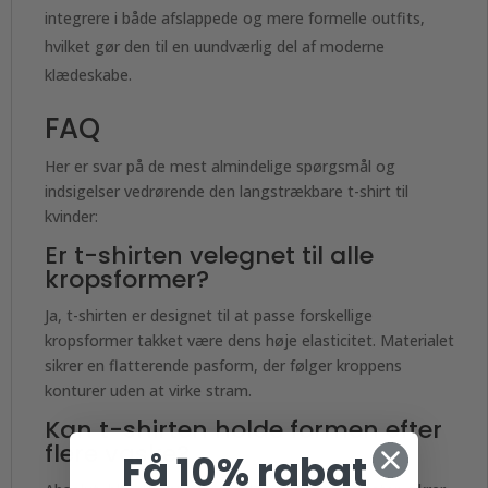
integrere i både afslappede og mere formelle outfits,
hvilket gør den til en uundværlig del af moderne
klædeskabe.
FAQ
Her er svar på de mest almindelige spørgsmål og
indsigelser vedrørende den langstrækbare t-shirt til
kvinder:
Er t-shirten velegnet til alle
kropsformer?
Ja, t-shirten er designet til at passe forskellige
kropsformer takket være dens høje elasticitet. Materialet
sikrer en flatterende pasform, der følger kroppens
konturer uden at virke stram.
Kan t-shirten holde formen efter
flere vaske?
Få 10% rabat