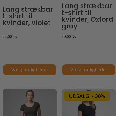
Lang strækbar
Lang strækbar
t-shirt til
t-shirt til
kvinder, Oxford
kvinder, violet
gray
99,00
kr.
99,00
kr.
Vælg muligheder
Vælg muligheder
Dette
Dette
vare
vare
har
har
UDSALG - 30%
flere
flere
varianter.
varianter.
Mulighederne
Mulighederne