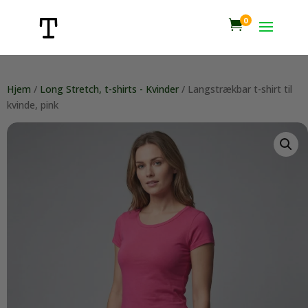
0

Hjem
/
Long Stretch, t-shirts - Kvinder
/ Langstrækbar t-shirt til
kvinde, pink