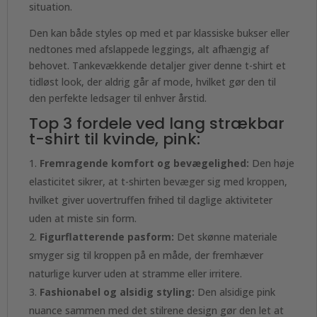
situation.
Den kan både styles op med et par klassiske bukser eller
nedtones med afslappede leggings, alt afhængig af
behovet. Tankevækkende detaljer giver denne t-shirt et
tidløst look, der aldrig går af mode, hvilket gør den til
den perfekte ledsager til enhver årstid.
Top 3 fordele ved lang strækbar
t-shirt til kvinde, pink:
Fremragende komfort og bevægelighed:
Den høje
elasticitet sikrer, at t-shirten bevæger sig med kroppen,
hvilket giver uovertruffen frihed til daglige aktiviteter
uden at miste sin form.
Figurflatterende pasform:
Det skønne materiale
smyger sig til kroppen på en måde, der fremhæver
naturlige kurver uden at stramme eller irritere.
Fashionabel og alsidig styling:
Den alsidige pink
nuance sammen med det stilrene design gør den let at