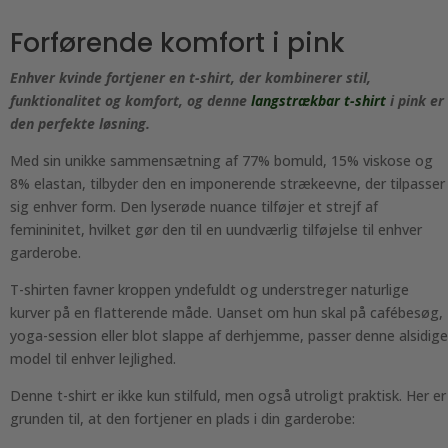
Forførende komfort i pink
Enhver kvinde fortjener en t-shirt, der kombinerer stil,
funktionalitet og komfort, og denne
langstrækbar t-shirt
i pink er
den perfekte løsning.
Med sin unikke sammensætning af 77% bomuld, 15% viskose og
8% elastan, tilbyder den en imponerende strækeevne, der tilpasser
sig enhver form. Den lyserøde nuance tilføjer et strejf af
femininitet, hvilket gør den til en uundværlig tilføjelse til enhver
garderobe.
T-shirten favner kroppen yndefuldt og understreger naturlige
kurver på en flatterende måde. Uanset om hun skal på cafébesøg,
yoga-session eller blot slappe af derhjemme, passer denne alsidige
model til enhver lejlighed.
Denne t-shirt er ikke kun stilfuld, men også utroligt praktisk. Her er
grunden til, at den fortjener en plads i din garderobe: