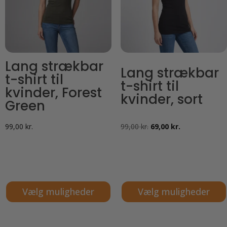
kan
kan
vælges
vælges
på
på
varesiden
varesiden
Lang strækbar
Lang strækbar
t-shirt til
t-shirt til
kvinder, Forest
kvinder, sort
Green
Den
Den
99,00
kr.
99,00
kr.
69,00
kr.
oprindelige
aktuelle
pris
pris
var:
er:
99,00 kr..
69,00 kr..
Vælg muligheder
Vælg muligheder
Dette
Dette
vare
vare