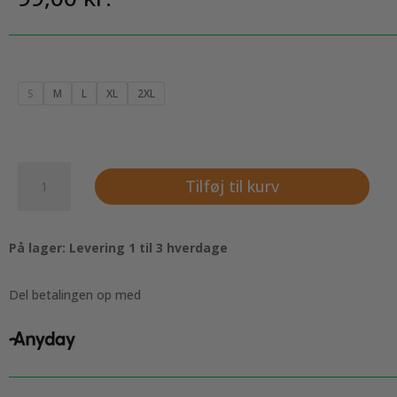
S
M
L
XL
2XL
Langstrækbar
Tilføj til kurv
t-
shirt
til
På lager: Levering 1 til 3 hverdage
kvinde,
pink
antal
Del betalingen op med