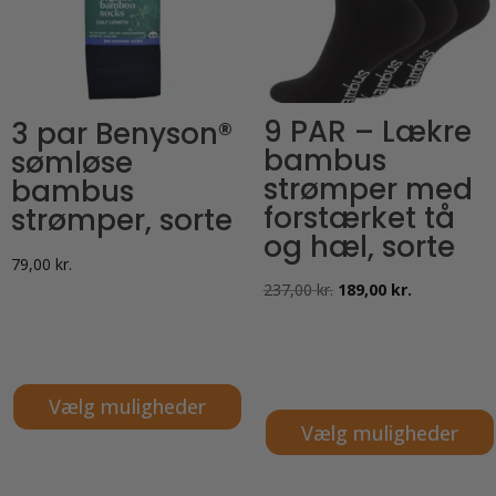
9 PAR – Lækre
3 par Benyson®
bambus
sømløse
strømper med
bambus
forstærket tå
strømper, sorte
og hæl, sorte
79,00
kr.
Den
Den
237,00
kr.
189,00
kr.
oprindelige
aktuelle
pris
pris
var:
er:
Vælg muligheder
237,00 kr..
189,00 kr..
Vælg muligheder
Dette
Dette
vare