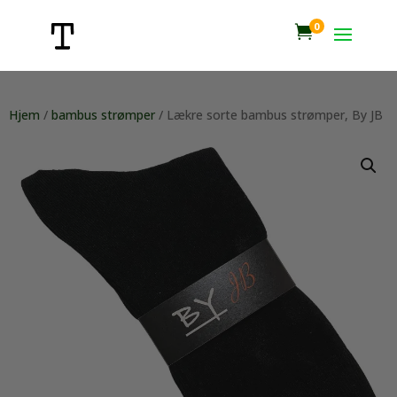
0

Hjem
/
bambus strømper
/ Lækre sorte bambus strømper, By JB