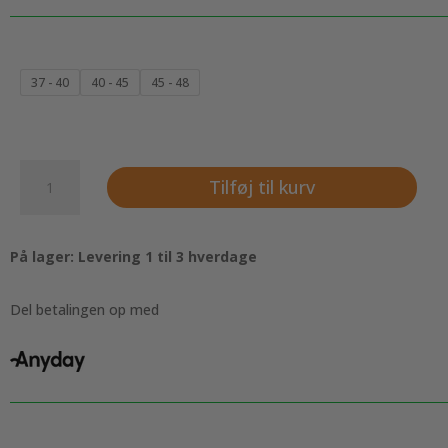
37 - 40
40 - 45
45 - 48
Lækre
Tilføj til kurv
sorte
bambus
strømper,
På lager: Levering 1 til 3 hverdage
By
JB
antal
Del betalingen op med