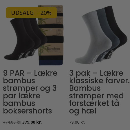
vare
har
har
flere
UDSALG - 20%
flere
varianter.
varianter.
Mulighederne
Mulighederne
kan
kan
vælges
vælges
på
på
varesiden
varesiden
9 PAR – Lækre
3 pak – Lækre
bambus
klassiske farver.
strømper og 3
Bambus
par lækre
strømper med
bambus
forstærket tå
boksershorts
og hæl
Den
Den
474,00
kr.
379,00
kr.
79,00
kr.
oprindelige
aktuelle