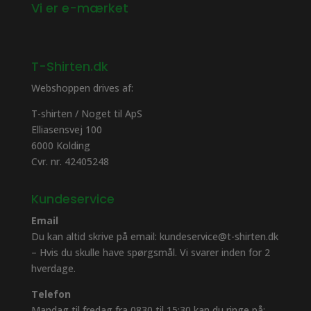
Vi er e-mærket
T-Shirten.dk
Webshoppen drives af:
T-shirten / Noget til ApS
Elliasensvej 100
6000 Kolding
Cvr. nr. 42405248
Kundeservice
Email
Du kan altid skrive på email: kundeservice@t-shirten.dk
– Hvis du skulle have spørgsmål. Vi svarer inden for 2
hverdage.
Telefon
Mandag til fredag fra 0830 til 15:30 kan du ringe på: