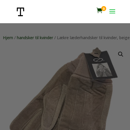
0

Hjem
/
handsker til kvinder
/ Lækre læderhandsker til kvinder, beige