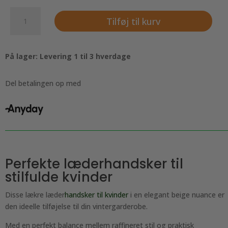
Lækre
Tilføj til kurv
læderhandsker
til
kvinder,
På lager: Levering 1 til 3 hverdage
beige
antal
Del betalingen op med
Perfekte læderhandsker til
stilfulde kvinder
Disse lækre læder
handsker til kvinder
i en elegant beige nuance er
den ideelle tilføjelse til din vintergarderobe.
Med en perfekt balance mellem raffineret stil og praktisk