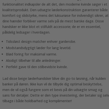
funktionalitet indkapsler de alt det, den moderne kvinde søger i et
kvalitetsprodukt. Den udsøgte læderkonstruktion garanterer både
komfort og slidstyrke, mens det luksuriøse for indvendigt sikrer, at
dine hænder forbliver varme selv på de mest barske dage. Disse
handsker er ikke blot et stilfuldt accessorie; de er en essentiel,
pålidelig ledsager i hverdagen.
Tidssløst design matcher enhver garderobe.
Modstandsdygtigt læder for lang levetid.
Blød foring for maksimal varme.
Alsidigt tilbehør til alle anledninger.
Perfekt gave til den stilbevidste kvinde.
Lad disse beige læderhandsker blive din go-to løsning, når kulden
banker på døren. Ikke kun vil de tilbyde dig optimal beskyttelse,
men de vil også fungere som et bevis på din udsøgte smag og
sans for detaljer. Dette er den type investering, der betaler sig selv
tilbage i både holdbarhed og komplimenter!