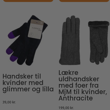
Dette
Dette
vare
vare
har
har
flere
flere
varianter.
varianter.
Mulighederne
Mulighederne
kan
kan
vælges
vælges
på
på
varesiden
varesiden
Lækre
Handsker til
uldhandsker
kvinder med
med foer fra
glimmer og lilla
MjM til kvinder,
Anthracite
39,00
kr.
199,00
kr.