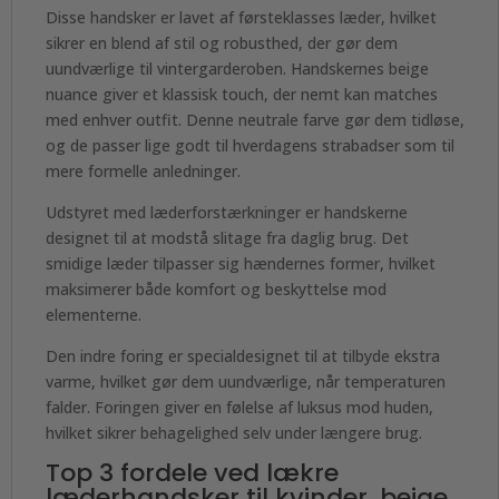
Disse handsker er lavet af førsteklasses læder, hvilket
sikrer en blend af stil og robusthed, der gør dem
uundværlige til vintergarderoben. Handskernes beige
nuance giver et klassisk touch, der nemt kan matches
med enhver outfit. Denne neutrale farve gør dem tidløse,
og de passer lige godt til hverdagens strabadser som til
mere formelle anledninger.
Udstyret med læderforstærkninger er handskerne
designet til at modstå slitage fra daglig brug. Det
smidige læder tilpasser sig hændernes former, hvilket
maksimerer både komfort og beskyttelse mod
elementerne.
Den indre foring er specialdesignet til at tilbyde ekstra
varme, hvilket gør dem uundværlige, når temperaturen
falder. Foringen giver en følelse af luksus mod huden,
hvilket sikrer behagelighed selv under længere brug.
Top 3 fordele ved lækre
læderhandsker til kvinder, beige