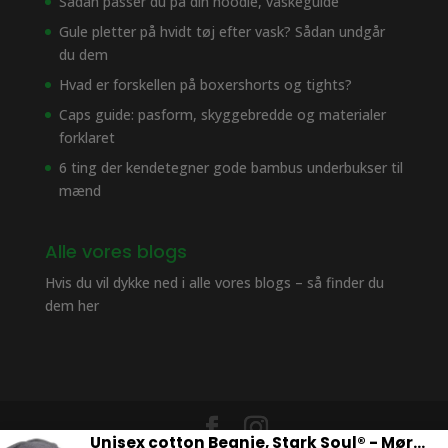
Sådan passer du på din hoodie, vaskeguide
Gule pletter på hvidt tøj efter vask? Sådan undgår
du dem
Hvad er forskellen på boxershorts og tights?
Caps guide: pasform, skyggebredde og materialer
forklaret
6 ting der kendetegner gode bambus underbukser til
mænd
Alle vores blogs
Hvis du vil dykke ned i alle vores blogs – så finder du
dem her
Unisex cotton Beanie, Stark Soul® - Mørkegrå