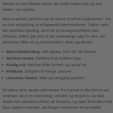
tilbyder en enestående varme, der holder kulden ude og dine
fødder i ren nydelse.
Med en perfekt pasform kan de bæres til enhver begivenhed – fra
en travl arbejdsdag til afslappende hjemmeaftener. Takket være
den elastiske blanding, sikrer de en bevægelsesfrihed uden
irritation, hvilket gør dem til det uundværlige valg for dem, der
prioriterer både stil og funktionalitet i deres garderobe.
Materialeblanding:
40% Alpaka, 55% Uld, 5% Elastan
Optimal varme:
Perfekte til de koldere dage
Alsidig stil:
Matcher både formelt og casual tøj
Holdbare:
Designet til mange sæsoner
Luksuriøs følelse:
Blød og behagelig pasform
De lækre sorte alpaka uldstrømper fra Festival er ikke blot et par
strømper; de er en investering i velvære og elegance. Giv dine
fødder den opmærksomhed, de fortjener, og oplev forskellen med
disse skønne strømper, der bringer komforten til nye højder.