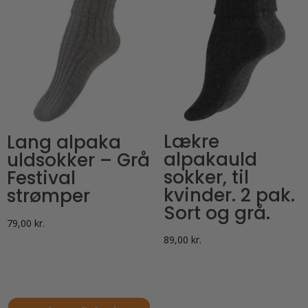
flere
flere
varianter.
varianter.
Mulighederne
Mulighederne
kan
kan
vælges
vælges
på
på
varesiden
varesiden
Lækre
Lang alpaka
alpakauld
uldsokker – Grå
sokker, til
Festival
kvinder. 2 pak.
strømper
Sort og grå.
79,00
kr.
89,00
kr.