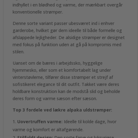
indhyllet i en blødhed og varme, der mærkbart overgår
konventionelle strømper.
Denne sorte variant passer ubesværet ind i enhver
garderobe, hvilket gør dem ideelle til både formelle og
afslappede lejligheder. De alsidige strømper er designet
med fokus på funktion uden at gå på kompromis med
stilen.
Uanset om de bæres i arbejdssko, hyggelige
hjemmesko, eller som et komfortabelt lag under
vinterstøvlerne, tilfører disse strømper et strejf af
sofistikeret elegance til dit outfit. Takket være deres
holdbare konstruktion kan de modstå slid og beholde
deres form og varme sæson efter sæson.
Top 3 fordele ved lækre alpaka uldstrømper:
Uovertruffen varme:
Ideelle til kolde dage, hvor
varme og komfort er altafgørende.
Stilfuldt design:
Den sorte farve og luksuriøse