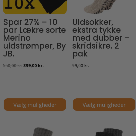
Spar 27% – 10
Uldsokker,
par Lækre sorte
ekstra tykke
Merino
med dubber –
uldstrømper, By
skridsikre. 2
JB.
pak
Den
Den
550,00
kr.
399,00
kr.
99,00
kr.
oprindelige
aktuelle
pris
pris
var:
er:
550,00 kr..
399,00 kr..
Vælg muligheder
Vælg muligheder
Dette
Dette
vare
vare
har
har