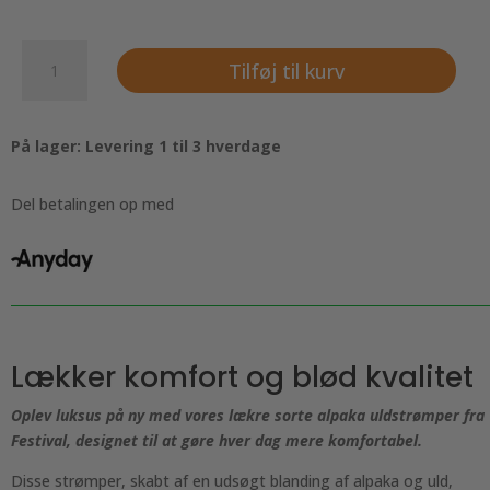
Lækre
Tilføj til kurv
alpaka
uldstrømper
-
På lager: Levering 1 til 3 hverdage
Sorte.
Festival
strømper
Del betalingen op med
antal
Lækker komfort og blød kvalitet
Oplev luksus på ny med vores lækre sorte alpaka uldstrømper fra
Festival, designet til at gøre hver dag mere komfortabel.
Disse strømper, skabt af en udsøgt blanding af alpaka og uld,