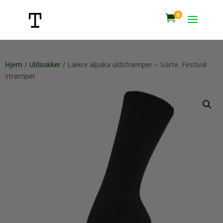
0

Hjem
/
Uldsokker
/ Lækre alpaka uldstrømper – Sorte. Festival
strømper