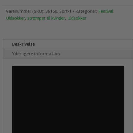
Varenummer (SKU):
36160. Sort-1
Kategorier:
Festival
Uldsokker
,
strømper til kvinder
,
Uldsokker
Beskrivelse
Yderligere information