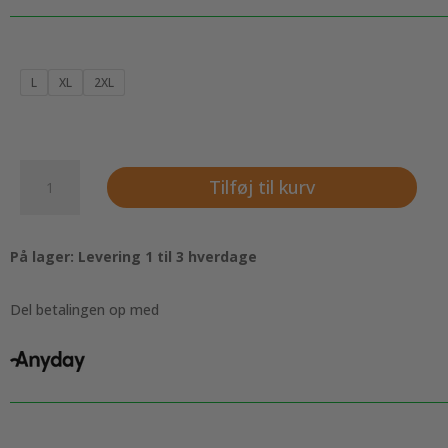
pris
pris
var:
er:
99,00 kr..
49,00 kr..
L
XL
2XL
Lækker
Tilføj til kurv
økologisk
feminin
T-
På lager: Levering 1 til 3 hverdage
shirt
-
Sort
Del betalingen op med
antal