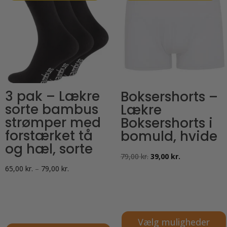
3 pak – Lækre
Boksershorts –
sorte bambus
Lækre
strømper med
Boksershorts i
forstærket tå
bomuld, hvide
og hæl, sorte
Den
Den
79,00
kr.
39,00
kr.
Prisinterval:
65,00
kr.
–
79,00
kr.
oprindelige
aktuelle
65,00 kr.
pris
pris
til
var:
er:
79,00 kr.
79,00 kr..
39,00 kr..
Vælg muligheder