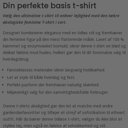
Din perfekte basis t-shirt
Vælg den ultimative t-shirt til enhver lejlighed med den lækre
økologiske feminine T-shirt i sort.
Designet kombinierer elegance med en tidløs stil og fremhæver
din feminine figur på den mest flatterende måde. Lavet af 100 %
kæmmet og enzymvasket bomuld, sikrer denne t-shirt en blød og
delikat følelse mod huden, hvilket gør den til dit foretrukne valg til
hverdagsbrug.
Førsteklasses materialer sikrer langvarig holdbarhed.
Let at style til både hverdag og fest.
Perfekt pasform der fremhæver naturlig skønhed.
Miljøvenligt valg for den samvittighedsfulde forbruger.
Denne t-shirts alsidighed gør den let at matche med andre
garderobefavoritter og tilføjer et strejf af sofistikation til ethvert
outfit. Når du bærer denne tidløse t-shirt, vælger du ikke blot et
stykke tøj, men også en følelse af selvsikkerhed og stil.