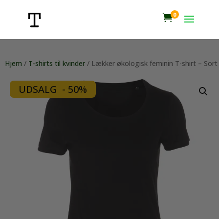
0

Hjem
/
T-shirts til kvinder
/ Lækker økologisk feminin T-shirt – Sort
UDSALG - 50%