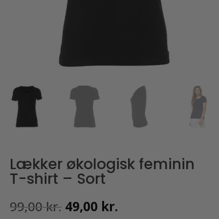
Lækker økologisk feminin
T-shirt – Sort
Den
Den
99,00
kr.
49,00
kr.
oprindelige
aktuelle