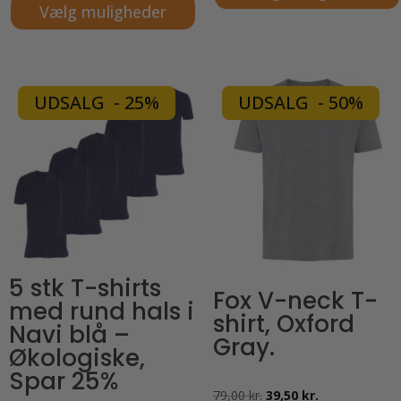
Vælg muligheder
Dette
Dette
vare
vare
har
har
flere
UDSALG - 25%
UDSALG - 50%
flere
varianter.
varianter.
Mulighederne
Mulighederne
kan
kan
vælges
vælges
på
på
varesiden
varesiden
5 stk T-shirts
Fox V-neck T-
med rund hals i
shirt, Oxford
Navi blå –
Gray.
Økologiske,
Spar 25%
Den
Den
79,00
kr.
39,50
kr.