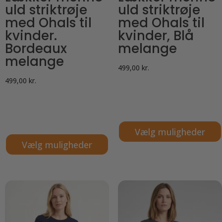
uld striktrøje
uld striktrøje
med Ohals til
med Ohals til
kvinder.
kvinder, Blå
Bordeaux
melange
melange
499,00
kr.
499,00
kr.
Vælg muligheder
Vælg muligheder
Dette
Dette
vare
vare
har
har
flere
flere
varianter.
varianter.
Mulighederne