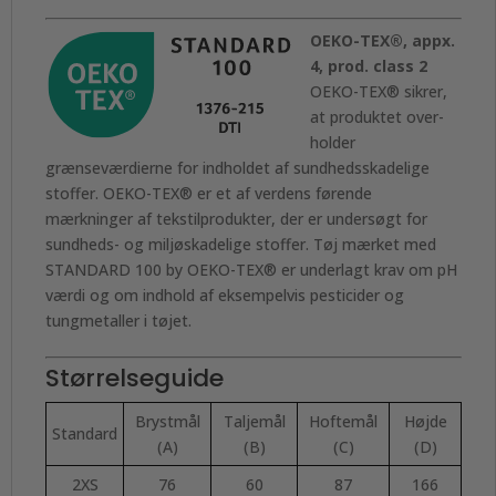
OEKO-TEX®, appx.
4, prod. class 2
OEKO-TEX® sikrer,
at produktet over­­
holder
grænseværdierne for indholdet af sundhedsskadelige
stoffer. OEKO-TEX® er et af verdens førende
mærkninger af tekstilprodukter, der er undersøgt for
sundheds- og miljøskadelige stoffer. Tøj mærket med
STANDARD 100 by OEKO-TEX® er underlagt krav om pH
værdi og om indhold af eksempelvis pesticider og
tungmetaller i tøjet.
Størrelseguide
Brystmål
Taljemål
Hoftemål
Højde
Standard
(A)
(B)
(C)
(D)
2XS
76
60
87
166