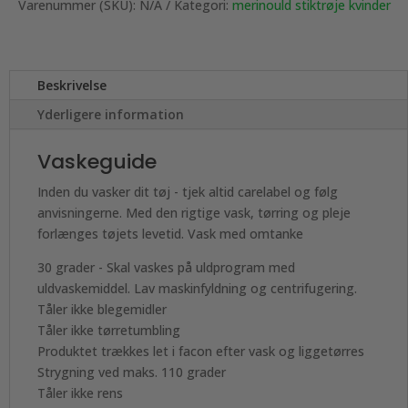
Varenummer (SKU):
N/A
Kategori:
merinould stiktrøje kvinder
Beskrivelse
Yderligere information
Vaskeguide
Inden du vasker dit tøj - tjek altid carelabel og følg
anvisningerne. Med den rigtige vask, tørring og pleje
forlænges tøjets levetid. Vask med omtanke
30 grader - Skal vaskes på uldprogram med
uldvaskemiddel. Lav maskinfyldning og centrifugering.
Tåler ikke blegemidler
Tåler ikke tørretumbling
Produktet trækkes let i facon efter vask og liggetørres
Strygning ved maks. 110 grader
Tåler ikke rens