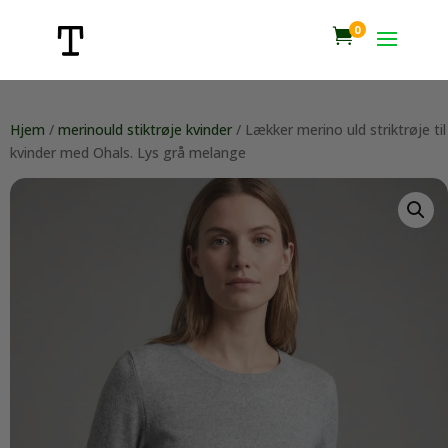
0

Hjem
/
merinould stiktrøje kvinder
/ Lækker merino uld striktrøje til
kvinder med Ohals. Lys grå melange