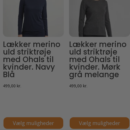
Mulighederne
kan
kan
vælges
vælges
på
på
varesiden
varesiden
Lækker merino
Lækker merino
uld striktrøje
uld striktrøje
med Ohals til
med Ohals til
kvinder. Navy
kvinder. Mørk
Blå
grå melange
499,00
kr.
499,00
kr.
Vælg muligheder
Vælg muligheder