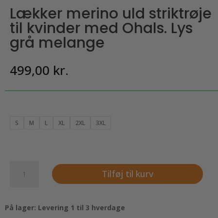
Lækker merino uld striktrøje
til kvinder med Ohals. Lys
grå melange
499,00
kr.
S
M
L
XL
2XL
3XL
Lækker
Tilføj til kurv
merino
uld
striktrøje
På lager: Levering 1 til 3 hverdage
til