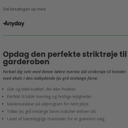
kvinder
med
Del betalingen op med
Ohals.
Lys
grå
melange
antal
Opdag den perfekte striktrøje til
garderoben
Forkæl dig selv med denne lækre merino uld striktrøje til kvinder
med ohals i den indbydende lys grå melange farve.
Glat og blød kvalitet, der ikke fnuldrer.
Perfekt til både hverdag og festlige lejligheder.
Maskinvaskbar på uldprogram for nem pleje.
Tidløs lys grå melange farve matcher enhver stil.
Lavet af bæredygtige materialer for et grønnere valg.