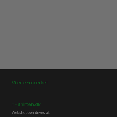
Dette
Dette
vare
vare
har
har
flere
flere
varianter.
varianter.
Mulighederne
Mulighederne
kan
kan
vælges
vælges
på
på
varesiden
varesiden
Vi er e-mærket
T-Shirten.dk
Webshoppen drives af: