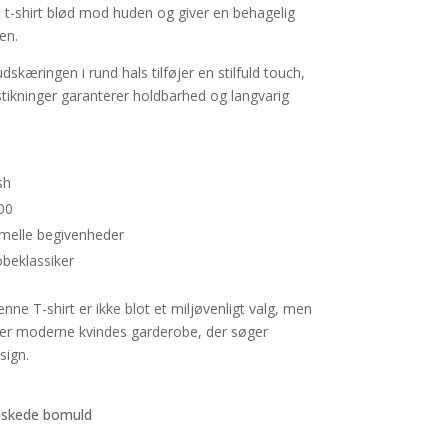
t-shirt blød mod huden og giver en behagelig
en.
dskæringen i rund hals tilføjer en stilfuld touch,
ikninger garanterer holdbarhed og langvarig
sh
00
rmelle begivenheder
beklassiker
denne T-shirt er ikke blot et miljøvenligt valg, men
ver moderne kvindes garderobe, der søger
sign.
askede bomuld