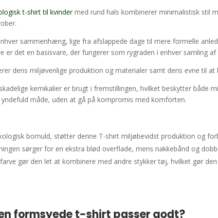
gisk t-shirt til kvinder
med rund hals kombinerer minimalistisk stil m
rober.
 enhver sammenhæng, lige fra afslappede dage til mere formelle anlednin
rve er det en basisvare, der fungerer som rygraden i enhver samling 
er dens miljøvenlige produktion og materialer samt dens evne til at be
 skadelige kemikalier er brugt i fremstillingen, hvilket beskytter båd
 yndefuld måde, uden at gå på kompromis med komforten.
kologisk bomuld, støtter denne T-shirt miljøbevidst produktion og fo
ngen sørger for en ekstra blød overflade, mens nakkebånd og dobbel
farve gør den let at kombinere med andre stykker tøj, hvilket gør den 
en formsyede t-shirt passer godt?