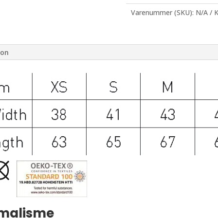
Varenummer (SKU):
N/A
K
ion
imalisme