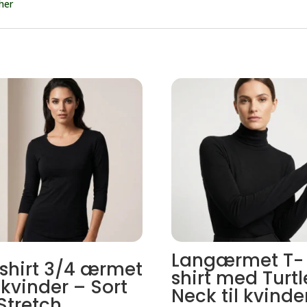
 her
Langærmet T-
shirt 3/4 ærmet
shirt med Turtl
l kvinder – Sort
Neck til kvinde
Stretch.