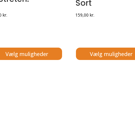
Sort
00
kr.
159,00
kr.
Vælg muligheder
Vælg muligheder
e
Dette
vare
har
flere
nter.
varianter.
ghederne
Mulighederne
kan
es
vælges
på
siden
varesiden