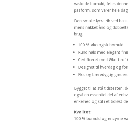
vaskede bomuld, føles denne 
pasform, som varer hele dag
Den smalle lycra rib ved halsu
mens nakkebånd og dobbeltst
brug.
100 % økologisk bomuld
Rund hals med elegant fini
Certificeret med Øko-tex 1
Designet til hverdag og fo
Flot og bæredygtig gardero
Bygget til at stå tidstesten, 
også en essentiel del af enh
enkelhed og stil i et tidløst de
Kvalitet:
100 % bomuld og enzyme v