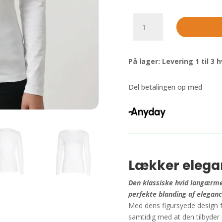
Klassisk
hvid
langærmet
formsyet
På lager: Levering 1 til 3
økologisk
t-
shirt
Del betalingen op med
til
kvinder
antal
Lækker elega
Den klassiske hvid langærmet
perfekte blanding af elegan
Med dens figursyede design 
samtidig med at den tilbyder