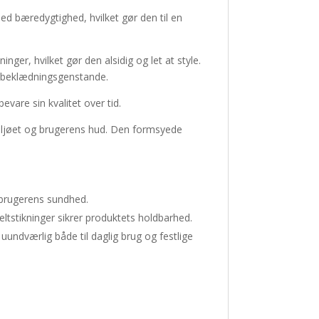
ed bæredygtighed, hvilket gør den til en
ger, hvilket gør den alsidig og let at style.
af beklædningsgenstande.
vare sin kvalitet over tid.
e miljøet og brugerens hud. Den formsyede
rbrugerens sundhed.
tstikninger sikrer produktets holdbarhed.
uundværlig både til daglig brug og festlige