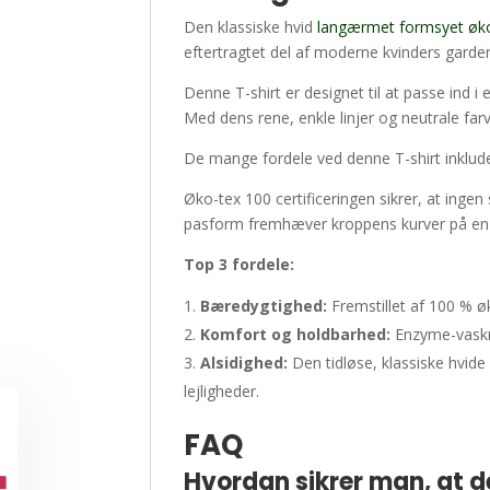
Den klassiske hvid
langærmet formsyet økolo
eftertragtet del af moderne kvinders garde
Denne T-shirt er designet til at passe ind i
Med dens rene, enkle linjer og neutrale fa
De mange fordele ved denne T-shirt inkluder
Øko-tex 100 certificeringen sikrer, at ingen
pasform fremhæver kroppens kurver på en
Top 3 fordele:
Bæredygtighed:
Fremstillet af 100 % ø
Komfort og holdbarhed:
Enzyme-vaskni
Alsidighed:
Den tidløse, klassiske hvide 
lejligheder.
FAQ
Hvordan sikrer man, at d