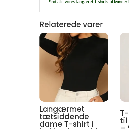
Find alle vores langæret t-shirts til kvinder
Relaterede varer
Langærmet
T-
tætsiddende
ti
dame T-shirt i
– 