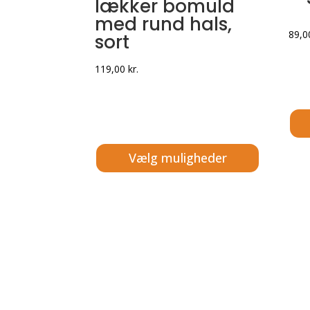
lækker bomuld
med rund hals,
89,
sort
119,00
kr.
Dett
Vælg muligheder
vare
Dette
har
vare
flere
har
varia
flere
Muli
varianter.
kan
Mulighederne
vælg
kan
på
vælges
vare