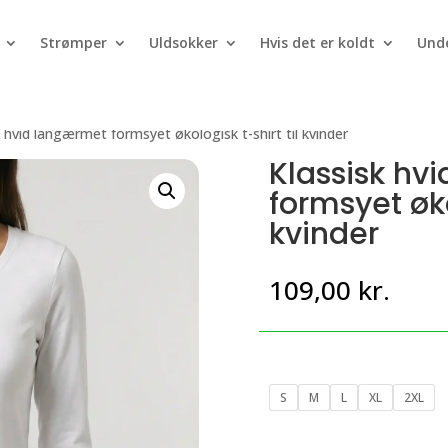
Strømper
Uldsokker
Hvis det er koldt
Unde
k hvid langærmet formsyet økologisk t-shirt til kvinder
Klassisk hv
formsyet øko
kvinder
109,00
kr.
S
M
L
XL
2XL