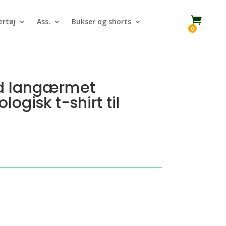

rtøj
Ass.
Bukser og shorts
0
id langærmet
logisk t-shirt til