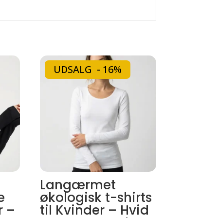
UDSALG - 16%
Langærmet
e
økologisk t-shirts
r –
til Kvinder – Hvid