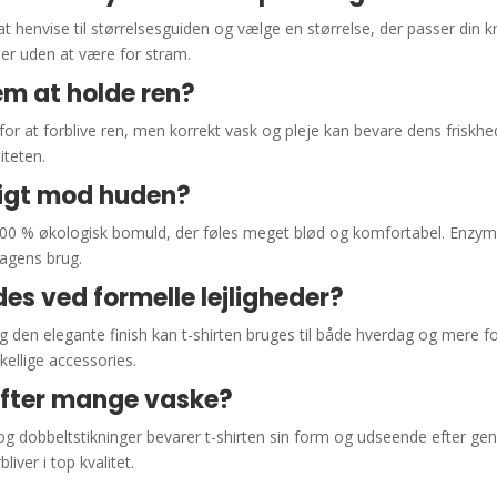
at henvise til størrelsesguiden og vælge en størrelse, der passer di
njer uden at være for stram.
em at holde ren?
 for at forblive ren, men korrekt vask og pleje kan bevare dens frisk
iteten.
ligt mod huden?
f 100 % økologisk bomuld, der føles meget blød og komfortabel. Enzym
dagens brug.
es ved formelle lejligheder?
og den elegante finish kan t-shirten bruges til både hverdag og mere 
kellige accessories.
efter mange vaske?
og dobbeltstikninger bevarer t-shirten sin form og udseende efter gen
iver i top kvalitet.