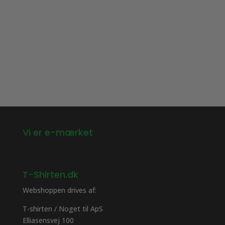
har
flere
flere
varianter.
varianter.
Mulighederne
Mulighederne
kan
kan
vælges
vælges
på
på
varesiden
varesiden
Vi er e-mærket
T-Shirten.dk
Webshoppen drives af:
T-shirten / Noget til ApS
Elliasensvej 100