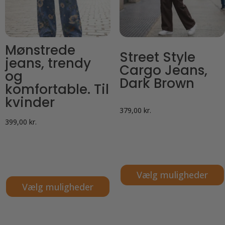
vælges
vælges
på
på
varesiden
varesiden
Mønstrede
Street Style
jeans, trendy
Cargo Jeans,
og
Dark Brown
komfortable. Til
kvinder
379,00
kr.
399,00
kr.
Vælg muligheder
Vælg muligheder
Dette
Dette
vare
vare
har