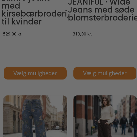
JEANIFUL · Wide
med
Jeans med søde
kirsebærbroderi,
blomsterbroderi
til kvinder
529,00
kr.
319,00
kr.
Vælg muligheder
Vælg muligheder
Dette
Dette
vare
vare
har
har
flere
flere
varianter.
varianter.
Mulighederne
Mulighederne
kan
kan