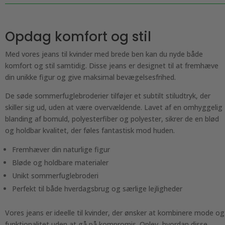
antal
Opdag komfort og stil
Med vores jeans til kvinder med brede ben kan du nyde både
komfort og stil samtidig. Disse jeans er designet til at fremhæve
din unikke figur og give maksimal bevægelsesfrihed.
De søde sommerfuglebroderier tilføjer et subtilt stiludtryk, der
skiller sig ud, uden at være overvældende. Lavet af en omhyggelig
blanding af bomuld, polyesterfiber og polyester, sikrer de en blød
og holdbar kvalitet, der føles fantastisk mod huden.
Fremhæver din naturlige figur
Bløde og holdbare materialer
Unikt sommerfuglebroderi
Perfekt til både hverdagsbrug og særlige lejligheder
Vores jeans er ideelle til kvinder, der ønsker at kombinere mode og
funktionalitet uden at gå på kompromis. Oplev, hvordan disse