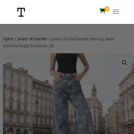
0

Hjem
/
jeans til kvinder
/ Jeans til med brede ben og søde
sommerfugle broderet på.