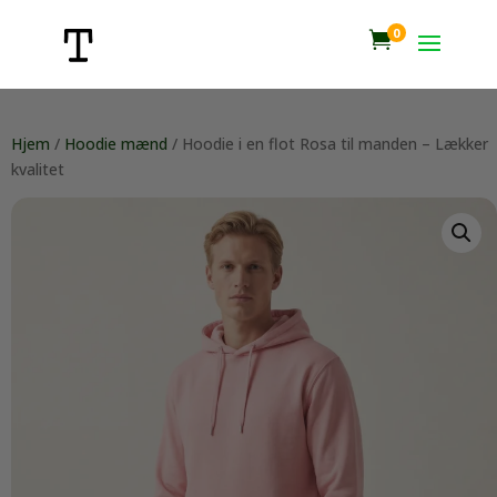
0

Hjem
/
Hoodie mænd
/ Hoodie i en flot Rosa til manden – Lækker
kvalitet