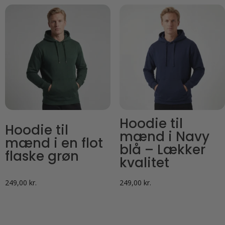
har
har
flere
flere
varianter.
varianter.
Mulighederne
Mulighederne
kan
kan
vælges
vælges
på
på
varesiden
varesiden
Hoodie til
Hoodie til
mænd i Navy
mænd i en flot
blå – Lækker
flaske grøn
kvalitet
249,00
kr.
249,00
kr.