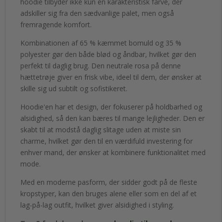
hoodie tilbyder ikke kun en karakteristisk farve, der
adskiller sig fra den sædvanlige palet, men også
fremragende komfort.
Kombinationen af 65 % kæmmet bomuld og 35 %
polyester gør den både blød og åndbar, hvilket gør den
perfekt til daglig brug. Den neutrale rosa på denne
hættetrøje giver en frisk vibe, ideel til dem, der ønsker at
skille sig ud subtilt og sofistikeret.
Hoodie'en har et design, der fokuserer på holdbarhed og
alsidighed, så den kan bæres til mange lejligheder. Den er
skabt til at modstå daglig slitage uden at miste sin
charme, hvilket gør den til en værdifuld investering for
enhver mand, der ønsker at kombinere funktionalitet med
mode.
Med en moderne pasform, der sidder godt på de fleste
kropstyper, kan den bruges alene eller som en del af et
lag-på-lag outfit, hvilket giver alsidighed i styling.