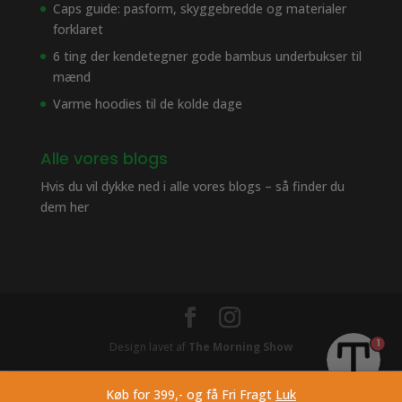
Caps guide: pasform, skyggebredde og materialer
forklaret
6 ting der kendetegner gode bambus underbukser til
mænd
Varme hoodies til de kolde dage
Alle vores blogs
Hvis du vil dykke ned i alle vores blogs – så finder du
dem her
1
Design lavet af
The Morning Show
Køb for 399,- og få Fri Fragt
Luk