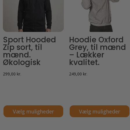
Sport Hooded
Hoodie Oxford
Zip sort, til
Grey, til mænd
mænd.
– Lækker
Økologisk
kvalitet.
299,00
kr.
249,00
kr.
Vælg muligheder
Vælg muligheder
Dette
Dette
vare
vare