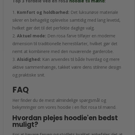
Top 3 fordele ved en rosa
hoodie til mænd
:
Komfort og holdbarhed:
Det luksuriøse materiale
sikrer en behagelig oplevelse samtidig med lang levetid,
hvilket gør det til det perfekte daglige valg.
Aktuel mode:
Den rosa farve tilføjer en moderne
dimension til traditionelle herrestilarter, hvilket gør det
nemt at kombinere med den nuværende garderobe.
Alsidighed:
Kan anvendes til både hverdag og mere
aktive sammenhænge, takket være dens stilrene design
og praktiske snit.
FAQ
Her finder du de mest almindelige spørgsmål og
bekymringer om vores hoodie i en flot rosa til mænd.
Hvordan plejes hoodie'en bedst
muligt?
For at bevare farven og stoffets kvalitet anbefales det at