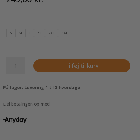
S
M
L
XL
2XL
3XL
Hoodie
Tilføj til kurv
i
en
flot
På lager: Levering 1 til 3 hverdage
Rosa
til
manden
Del betalingen op med
-
Lækker
kvalitet
antal