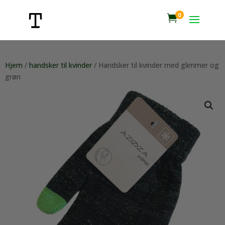
0

Hjem
/
handsker til kvinder
/ Handsker til kvinder med glimmer og
grøn