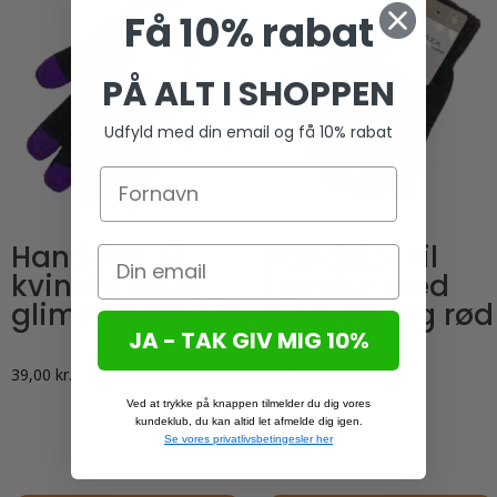
Få 10% rabat
flere
varianter.
Mulighederne
PÅ ALT I SHOPPEN
kan
Udfyld med din email og få 10% rabat
vælges
på
varesiden
Handsker til
Handsker til
kvinder med
kvinder med
glimmer og lilla
glimmer og rød
JA - TAK GIV MIG 10%
39,00
kr.
39,00
kr.
Ved at trykke på knappen tilmelder du dig vores
kundeklub, du kan altid let afmelde dig igen.
Se vores privatlivsbetingesler her