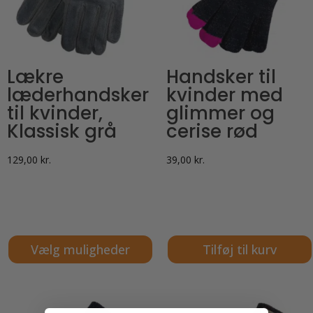
Lækre
Handsker til
læderhandsker
kvinder med
til kvinder,
glimmer og
Klassisk grå
cerise rød
129,00
kr.
39,00
kr.
Vælg muligheder
Tilføj til kurv
Dette
vare
har