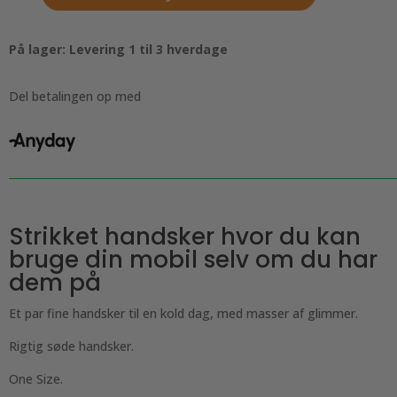
Handsker
til
kvinder
På lager: Levering 1 til 3 hverdage
med
glimmer
Del betalingen op med
og
grøn
antal
Strikket handsker hvor du kan
bruge din mobil selv om du har
dem på
Et par fine handsker til en kold dag, med masser af glimmer.
Rigtig søde handsker.
One Size.