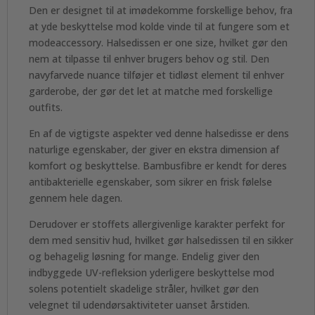
Den er designet til at imødekomme forskellige behov, fra
at yde beskyttelse mod kolde vinde til at fungere som et
modeaccessory. Halsedissen er one size, hvilket gør den
nem at tilpasse til enhver brugers behov og stil. Den
navyfarvede nuance tilføjer et tidløst element til enhver
garderobe, der gør det let at matche med forskellige
outfits.
En af de vigtigste aspekter ved denne halsedisse er dens
naturlige egenskaber, der giver en ekstra dimension af
komfort og beskyttelse. Bambusfibre er kendt for deres
antibakterielle egenskaber, som sikrer en frisk følelse
gennem hele dagen.
Derudover er stoffets allergivenlige karakter perfekt for
dem med sensitiv hud, hvilket gør halsedissen til en sikker
og behagelig løsning for mange. Endelig giver den
indbyggede UV-refleksion yderligere beskyttelse mod
solens potentielt skadelige stråler, hvilket gør den
velegnet til udendørsaktiviteter uanset årstiden.