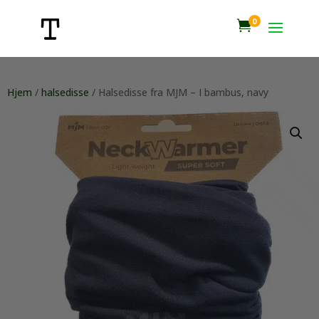
0

Hjem
/
halsedisse
/ Halsedisse fra MJM – I bambus, navy