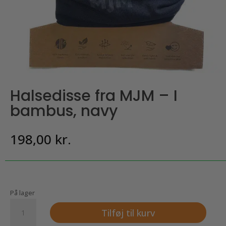
Halsedisse fra MJM – I
bambus, navy
198,00
kr.
På lager
Halsedisse
Tilføj til kurv
fra