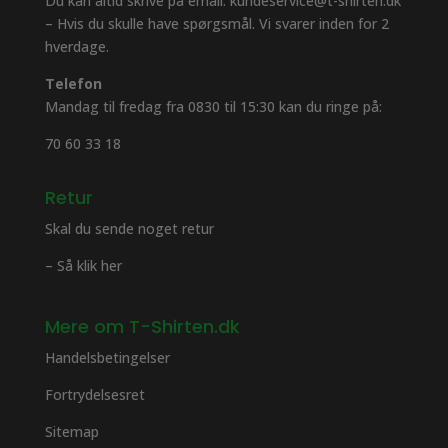
Du kan altid skrive på email: kundeservice@t-shirten.dk
– Hvis du skulle have spørgsmål. Vi svarer inden for 2
hverdage.
Telefon
Mandag til fredag fra 0830 til 15:30 kan du ringe på:
70 60 33 18
Retur
Skal du sende noget retur
– Så klik her
Mere om T-Shirten.dk
Handelsbetingelser
Fortrydelsesret
Sitemap