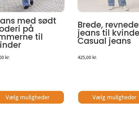
ans med sødt
Brede, revnede
oderi på
jeans til kvinde
mmerne til
Casual jeans
inder
,00
kr.
425,00
kr.
Vælg muligheder
Vælg muligheder
e
Dette
vare
har
flere