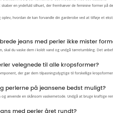
et skaber en yndefuld silhuet, der fremhæver de feminine former på 
 oplev, hvordan de kan forvandle din garderobe ved at tilføje et ekstra 
 brede jeans med perler ikke mister form
orm, skal du vaske dem i koldt vand og undgå tørretumbling. Det anb
ler velegnede til alle kropsformer?
komponent, der gør dem tilpasningsdygtige til forskellige kropsform
g perlerne på jeansene bedst muligt?
n og anvende en skånsom vaskemetode. Undgå at bruge kraftige ren
eans med perler året rundt?