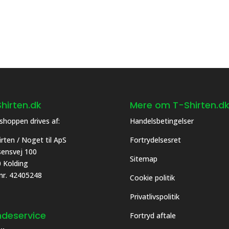
nter.
varianter.
ghederne
Mulighederne
kan
es
vælges
på
siden
varesiden
hirten.dk
Mere om T-Shirten.d
hoppen drives af:
Handelsbetingelser
irten / Noget til ApS
Fortrydelsesret
asensvej 100
Sitemap
 Kolding
 nr. 42405248
Cookie politik
Privatlivspolitik
deservice
Fortryd aftale