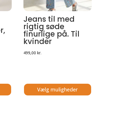
Jeans til med
rigtig søde
r,
finurlige på. Til
kvinder
499,00
kr.
Vælg muligheder
Dette
vare
har
flere