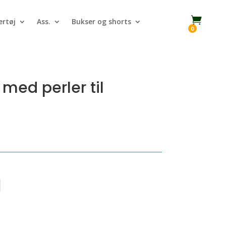

rtøj
Ass.
Bukser og shorts
0
med perler til