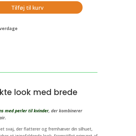
Tilføj til kurv
 hverdage
ekte look med brede
ns med perler til kvinder
, der kombinerer
air.
t svaj, der flatterer og fremhæver din silhuet,
aber et iøjnefaldende look. Fremstillet primært af