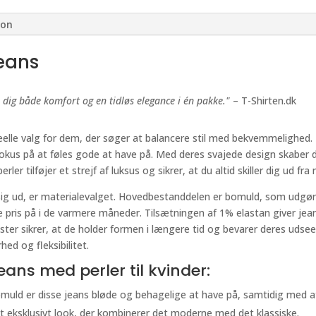
ion
jeans
r dig både komfort og en tidløs elegance i én pakke."
– T-Shirten.dk
ideelle valg for dem, der søger at balancere stil med bekvemmelighed.
us på at føles gode at have på. Med deres svajede design skaber de
ler tilføjer et strejf af luksus og sikrer, at du altid skiller dig ud f
lle sig ud, er materialevalget. Hovedbestanddelen er bomuld, som udgør
 pris på i de varmere måneder. Tilsætningen af 1% elastan giver jea
ster sikrer, at de holder formen i længere tid og bevarer deres uds
ed og fleksibilitet.
eans med perler til kvinder:
omuld er disse jeans bløde og behagelige at have på, samtidig med at
 et eksklusivt look, der kombinerer det moderne med det klassiske.