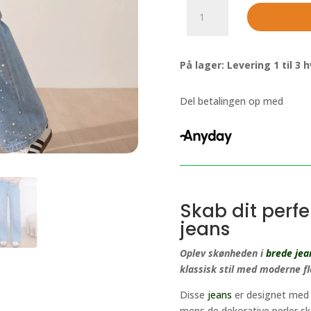
Brede
jeans
med
perler
På lager: Levering 1 til 3
til
kvinder
antal
Del betalingen op med
Skab dit perf
jeans
Oplev skønheden i
brede jea
klassisk stil med moderne fl
Disse
jeans
er designet med e
mens de dekorative perler sk