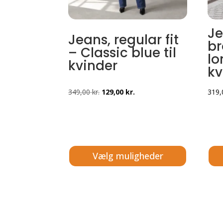
Je
Jeans, regular fit
br
– Classic blue til
lo
kvinder
kv
Den
Den
349,00
kr.
129,00
kr.
319
oprindelige
aktuelle
pris
pris
var:
er:
349,00 kr..
129,00 kr..
Vælg muligheder
Dette
Dett
vare
vare
har
har
flere
flere