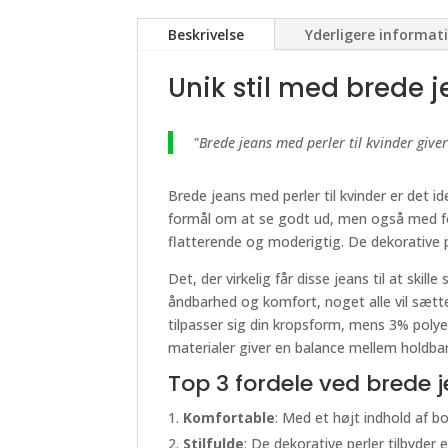
Beskrivelse
Yderligere informat
Unik stil med brede 
"Brede jeans med perler til kvinder give
Brede jeans med perler til kvinder er det 
formål om at se godt ud, men også med fok
flatterende og moderigtig. De dekorative per
Det, der virkelig får disse jeans til at ski
åndbarhed og komfort, noget alle vil sætte
tilpasser sig din kropsform, mens 3% polye
materialer giver en balance mellem holdbarh
Top 3 fordele ved brede j
Komfortable
: Med et højt indhold af b
Stilfulde
: De dekorative perler tilbyder