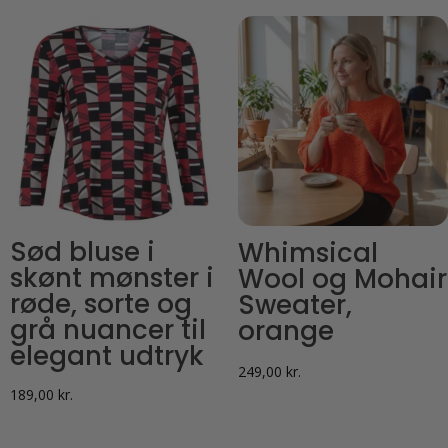
Sød bluse i
Whimsical
skønt mønster i
Wool og Mohair
røde, sorte og
Sweater,
grå nuancer til
orange
elegant udtryk
249,00
kr.
189,00
kr.