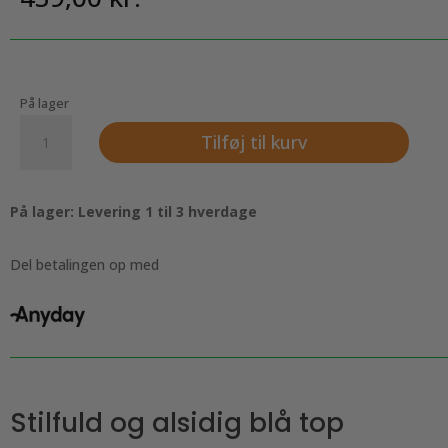
På lager
Ærmeløs
Tilføj til kurv
top
i
blå,
På lager: Levering 1 til 3 hverdage
med
søde
knapper
Del betalingen op med
på
ryggen
antal
Stilfuld og alsidig blå top