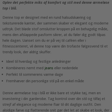
Oplev det perfekte miks af komfort og stil med denne ærmeløse
top i blå.
Denne top er designet med en rund halsudskæring og
teksturerede kanter, der sammen skaber et elegant og moderne
udtryk. Det bløde stof omslutter kroppen på en behagelig måde,
mens den afslappede pasform sikrer, at du føler dig godt tilpas
hele dagen. Uanset om du er på vej til caféen eller i
fitnesscenteret, vil denne top være din trofaste følgesvend til et
trendy look, der aldrig skuffer.
Ideel til hverdag og festlige anledninger
Kombineres nemt med
jeans
eller nederdele
Perfekt til sommerens varme dage
Fremhæver din personlige stil på en enkel måde
Denne ærmeløse top i blå er ikke bare et stykke tøj, men en
investering i din garderobe. Tag kontrol over din stil og tilføj et
strejf af elegance og moderne flair til dit daglige outfit. Den
alsidige farve og flatterende snit gør det let at skabe et look, der