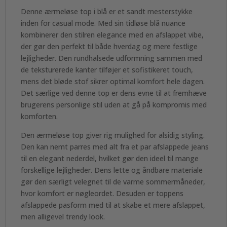
Denne ærmeløse top i blå er et sandt mesterstykke
inden for casual mode. Med sin tidløse blå nuance
kombinerer den stilren elegance med en afslappet vibe,
der gør den perfekt til både hverdag og mere festlige
lejligheder. Den rundhalsede udformning sammen med
de teksturerede kanter tilføjer et sofistikeret touch,
mens det bløde stof sikrer optimal komfort hele dagen.
Det særlige ved denne top er dens evne til at fremhæve
brugerens personlige stil uden at gå på kompromis med
komforten.
Den ærmeløse top giver rig mulighed for alsidig styling.
Den kan nemt parres med alt fra et par afslappede jeans
til en elegant nederdel, hvilket gør den ideel til mange
forskellige lejligheder. Dens lette og åndbare materiale
gør den særligt velegnet til de varme sommermåneder,
hvor komfort er nøgleordet. Desuden er toppens
afslappede pasform med til at skabe et mere afslappet,
men alligevel trendy look.