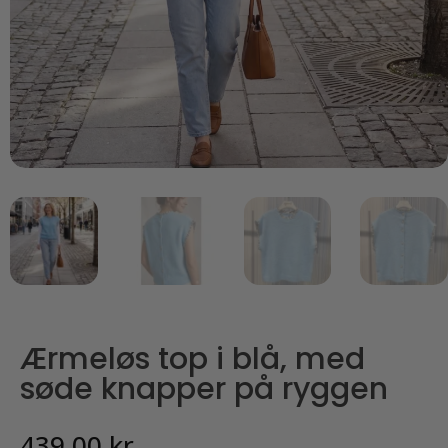
Ærmeløs top i blå, med
søde knapper på ryggen
439,00
kr.