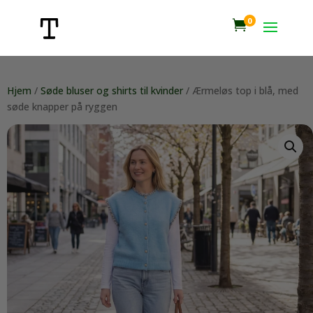
0

Hjem
/
Søde bluser og shirts til kvinder
/ Ærmeløs top i blå, med
søde knapper på ryggen