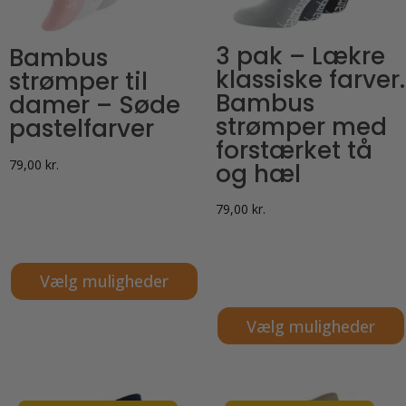
3 pak – Lækre
Bambus
klassiske farver.
strømper til
Bambus
damer – Søde
strømper med
pastelfarver
forstærket tå
79,00
kr.
og hæl
79,00
kr.
Vælg muligheder
Dette
Vælg muligheder
vare
Dette
har
vare
flere
har