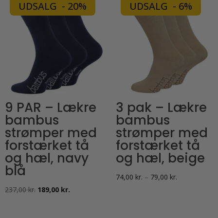
varianter.
UDSALG - 20%
UDSALG - 6%
flere
Mulighederne
varianter.
kan
Mulighederne
vælges
kan
på
vælges
varesiden
på
varesiden
9 PAR – Lækre
3 pak – Lækre
bambus
bambus
strømper med
strømper med
forstærket tå
forstærket tå
og hæl, navy
og hæl, beige
blå
Prisinterval:
74,00
kr.
–
79,00
kr.
Den
Den
74,00 kr.
237,00
kr.
189,00
kr.
oprindelige
aktuelle
til
pris
pris
79,00 kr.