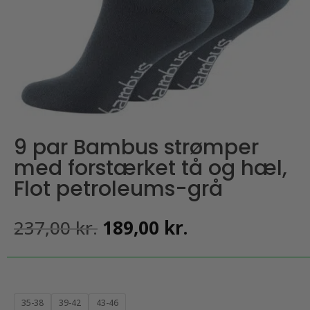
9 par Bambus strømper
med forstærket tå og hæl,
Flot petroleums-grå
Den
Den
237,00
kr.
189,00
kr.
oprindelige
aktuelle
pris
pris
var:
er:
237,00 kr..
189,00 kr..
35-38
39-42
43-46