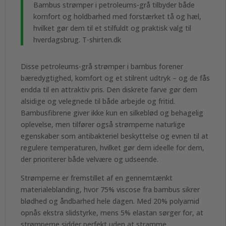
Bambus strømper i petroleums-grå tilbyder både
komfort og holdbarhed med forstærket tå og hæl,
hvilket gør dem til et stilfuldt og praktisk valg til
hverdagsbrug. T-shirten.dk
Disse petroleums-grå strømper i bambus forener
bæredygtighed, komfort og et stilrent udtryk – og de fås
endda til en attraktiv pris. Den diskrete farve gør dem
alsidige og velegnede til både arbejde og fritid.
Bambusfibrene giver ikke kun en silkeblød og behagelig
oplevelse, men tilfører også strømperne naturlige
egenskaber som antibakteriel beskyttelse og evnen til at
regulere temperaturen, hvilket gør dem ideelle for dem,
der prioriterer både velvære og udseende.
Strømperne er fremstillet af en gennemtænkt
materialeblanding, hvor 75% viscose fra bambus sikrer
blødhed og åndbarhed hele dagen. Med 20% polyamid
opnås ekstra slidstyrke, mens 5% elastan sørger for, at
strømperne sidder perfekt uden at stramme.