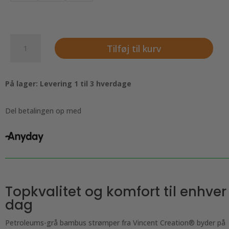
9
Tilføj til kurv
par
Bambus
strømper
På lager: Levering 1 til 3 hverdage
med
forstærket
tå
Del betalingen op med
og
hæl,
Flot
petroleums-
grå
antal
Topkvalitet og komfort til enhver
dag
Petroleums-grå bambus strømper fra Vincent Creation® byder på