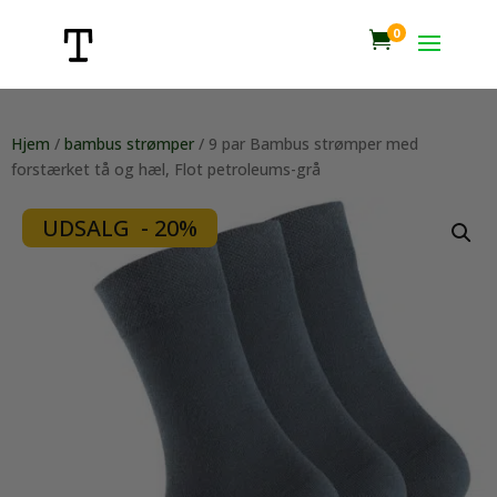
0

Hjem
/
bambus strømper
/ 9 par Bambus strømper med
forstærket tå og hæl, Flot petroleums-grå
UDSALG - 20%