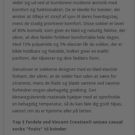
skiller sig ud ved at kombinere moderne æstetik med
komfort og funktionalitet. De er ideelle for kvinder, der
ønsker at tilføje et strejf af sjov til deres hverdagstøj,
mens de stadig prioriterer komfort. Disse sokker er lavet
af 80% bomuld, som giver en blød og naturlig følelse, der
sikrer, at dine fødder forbliver komfortable hele dagen.
Med 15% polyamide og 5% elastan får du sokker, der er
både holdbare og fleksible, hvilket giver en krølfri
pasform, der tilpasser sig dine fødders form.
Derudover er sokkerne designet med en blød elastisk
forkant, der sikrer, at de sidder fast uden at være for
stramme, mens de flade og bløde sømme ved tæerne
forhindrer nogen ubehagelig gnidning. Det
klimaregulerende materiale hjælper med at opretholde
en behagelig temperatur, så du kan føle dig godt tilpas,
uanset om du er hjemme eller på farten.
Top 3 fordele ved Vincent Creation® unisex casual
socks "fruits" til kvinder: