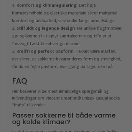
Komfort og klimaregulering
: Det høje
bomuldsindhold og elastiske materiale sikrer maksimal
komfort og åndbarhed, selv under lange arbejdsdage.
Stilfuldt og legende design
: De unikke frugtmotiver
gør sokkerne til et sjovt samtaleemne og tilføjer et
farverigt twist til enhver garderobe.
Krølfri og perfekt pasform
: Takket være elastan,
der sikrer, at sokkerne bevarer deres form og smidighed,
får du en fejlfri pasform, hver gang du tager dem på.
FAQ
Her besvarer vi de mest almindelige spørgsmål og
indvendinger om Vincent Creation® unisex casual socks
"fruits" til kvinder.
Passer sokkerne til både varme
og kolde klimaer?
Ja, det klimaregulerende materiale sikrer, at dine fødder