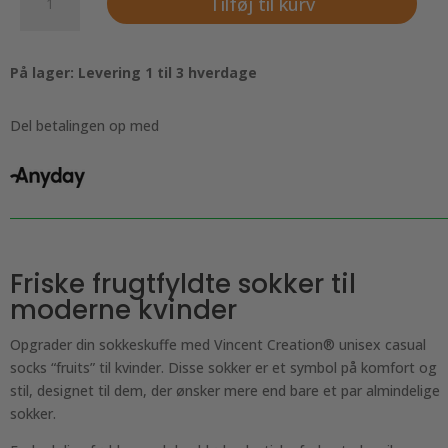
Tilføj til kurv
pak
-
Vincent
På lager: Levering 1 til 3 hverdage
Creation®
unisex
casual
Del betalingen op med
socks
"Fruits"
til
kvinder
antal
Friske frugtfyldte sokker til
moderne kvinder
Opgrader din sokkeskuffe med Vincent Creation® unisex casual
socks “fruits” til kvinder. Disse sokker er et symbol på komfort og
stil, designet til dem, der ønsker mere end bare et par almindelige
sokker.