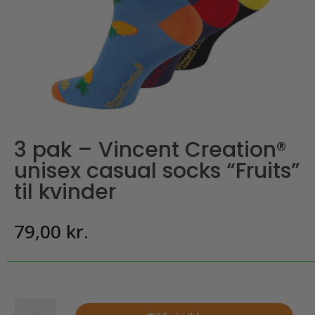
3 pak – Vincent Creation®
unisex casual socks “Fruits”
til kvinder
79,00
kr.
3