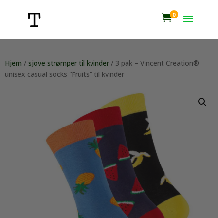
0

Hjem
/
sjove strømper til kvinder
/ 3 pak – Vincent Creation®
unisex casual socks “Fruits” til kvinder