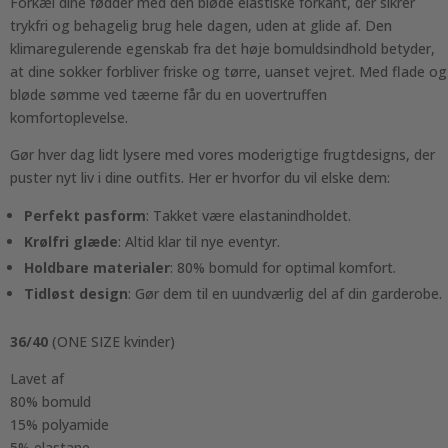
Forkæl dine fødder med den bløde elastiske forkant, der sikrer
trykfri og behagelig brug hele dagen, uden at glide af. Den
klimaregulerende egenskab fra det høje bomuldsindhold betyder,
at dine sokker forbliver friske og tørre, uanset vejret. Med flade og
bløde sømme ved tæerne får du en uovertruffen
komfortoplevelse.
Gør hver dag lidt lysere med vores moderigtige frugtdesigns, der
puster nyt liv i dine outfits. Her er hvorfor du vil elske dem:
Perfekt pasform
: Takket være elastanindholdet.
Krølfri glæde
: Altid klar til nye eventyr.
Holdbare materialer
: 80% bomuld for optimal komfort.
Tidløst design
: Gør dem til en uundværlig del af din garderobe.
36/40
(ONE SIZE kvinder)
Lavet af
80% bomuld
15% polyamide
5% elastane