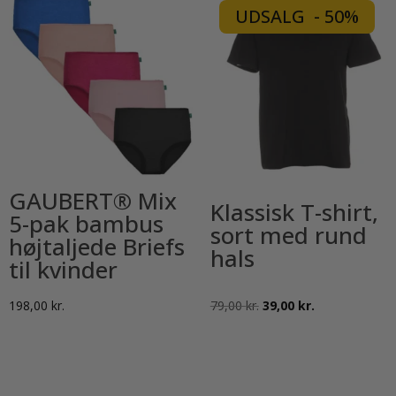
har
har
UDSALG - 50%
flere
flere
varianter.
varianter.
Mulighederne
Mulighederne
kan
kan
vælges
vælges
på
på
varesiden
varesiden
GAUBERT® Mix
Klassisk T-shirt,
5-pak bambus
sort med rund
højtaljede Briefs
hals
til kvinder
Den
Den
198,00
kr.
79,00
kr.
39,00
kr.
oprindelige
aktuelle
pris
pris
var:
er: