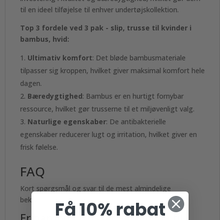
til en ideel tilføjelse til enhver undertøjskollektion.
Top 3 fordele ved 3 pak - slip, trusse til kvinder i
bambus, hvid:
Ultimativ komfort
: Det bløde bambusmateriale
tilpasser sig kroppen, hvilket giver maksimal komfort hele
dagen.
Bæredygtighed
: Bambus er en hurtigt fornybar
ressource, hvilket gør trusserne til et miljøvenligt valg.
Naturlige egenskaber
: De antibakterielle
egenskaber reducerer lugt og irritation, hvilket giver en
frisk følelse.
FAQ
Kort spørgsmål og svar til de mest almindelige
bekymringer og forespørgsler.
Få 10% rabat
Er bambus trusser velegnede til