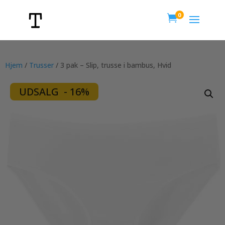
0

Hjem
/
Trusser
/ 3 pak – Slip, trusse i bambus, Hvid
UDSALG - 16%