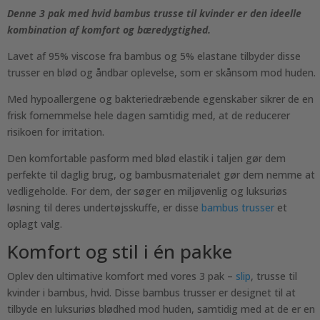
Denne 3 pak med hvid bambus trusse til kvinder er den ideelle
kombination af komfort og bæredygtighed.
Lavet af 95% viscose fra bambus og 5% elastane tilbyder disse
trusser en blød og åndbar oplevelse, som er skånsom mod huden.
Med hypoallergene og bakteriedræbende egenskaber sikrer de en
frisk fornemmelse hele dagen samtidig med, at de reducerer
risikoen for irritation.
Den komfortable pasform med blød elastik i taljen gør dem
perfekte til daglig brug, og bambusmaterialet gør dem nemme at
vedligeholde. For dem, der søger en miljøvenlig og luksuriøs
løsning til deres undertøjsskuffe, er disse
bambus trusser
et
oplagt valg.
Komfort og stil i én pakke
Oplev den ultimative komfort med vores 3 pak –
slip
, trusse til
kvinder i bambus, hvid. Disse bambus trusser er designet til at
tilbyde en luksuriøs blødhed mod huden, samtidig med at de er en