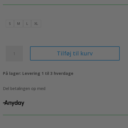
pris
pris
var:
er:
179,00 kr..
149,00 kr..
S
M
L
XL
3
Tilføj til kurv
pak
-
Slip,
På lager: Levering 1 til 3 hverdage
trusse
i
bambus,
Del betalingen op med
Hvid
antal