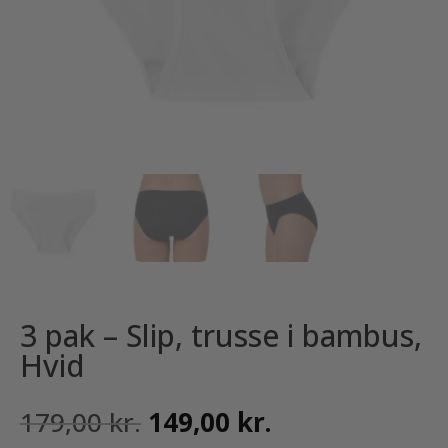
3 pak – Slip, trusse i bambus,
Hvid
Den
Den
179,00
kr.
149,00
kr.
oprindelige
aktuelle