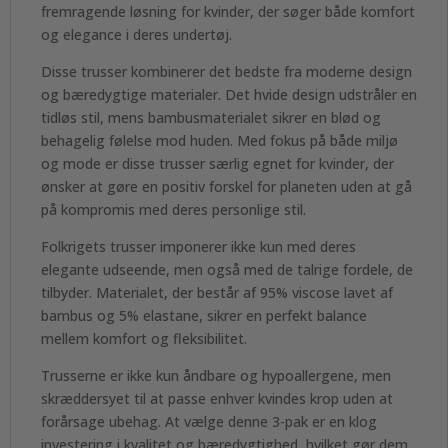
fremragende løsning for kvinder, der søger både komfort
og elegance i deres undertøj.
Disse trusser kombinerer det bedste fra moderne design
og bæredygtige materialer. Det hvide design udstråler en
tidløs stil, mens bambusmaterialet sikrer en blød og
behagelig følelse mod huden. Med fokus på både miljø
og mode er disse trusser særlig egnet for kvinder, der
ønsker at gøre en positiv forskel for planeten uden at gå
på kompromis med deres personlige stil.
Folkrigets trusser imponerer ikke kun med deres
elegante udseende, men også med de talrige fordele, de
tilbyder. Materialet, der består af 95% viscose lavet af
bambus og 5% elastane, sikrer en perfekt balance
mellem komfort og fleksibilitet.
Trusserne er ikke kun åndbare og hypoallergene, men
skræddersyet til at passe enhver kvindes krop uden at
forårsage ubehag. At vælge denne 3-pak er en klog
investering i kvalitet og bæredygtighed, hvilket gør dem