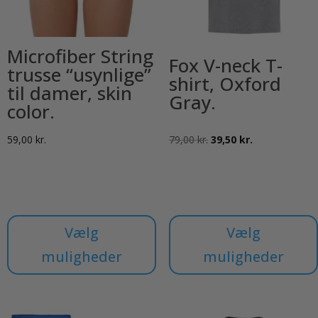
Microfiber String
Fox V-neck T-
trusse “usynlige”
shirt, Oxford
til damer, skin
Gray.
color.
Den
Den
59,00
kr.
79,00
kr.
39,50
kr.
oprindelige
aktuelle
pris
pris
var:
er:
79,00 kr..
39,50 kr..
Vælg
Vælg
muligheder
muligheder
Dette
Dette
vare
vare