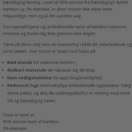
bæredygtig løsning. Lavet af 95% viscose fra bæredygtigt dyrket
bambus og 5% elastane, er disse trusser ikke alene mere
miljøvenlige, men også det sundere valg.
Den hypoallergene og antibakterielle natur af bambus reducerer
irritation og holder dig frisk gennem hele dagen.
Tænk på dette valg som en investering i både dit velbefindende og
vores planet. Hver trusse er skabt med fokus på:
Blød elastik
for maksimal komfort.
Åndbart materiale
der tilpasser sig din krop.
Nem vedligeholdelse
for øget brugervenlighed.
Reduceret lugt
med naturlige antibakterielle egenskaber. Vælg
denne pakke, og drej din undertøjsskuffe i en retning mod mere
stil og bæredygtig tanke.
Disse er lavet af:
95% viscose lavet af bambus
5% elastane