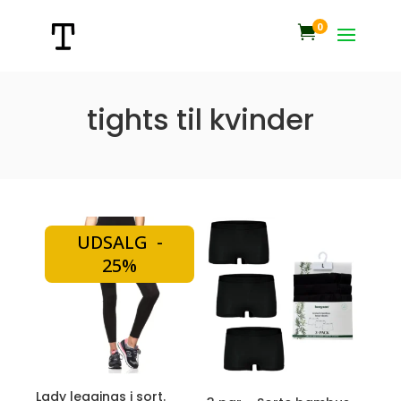
0

tights til kvinder
UDSALG -
25%
Lady leggings i sort.