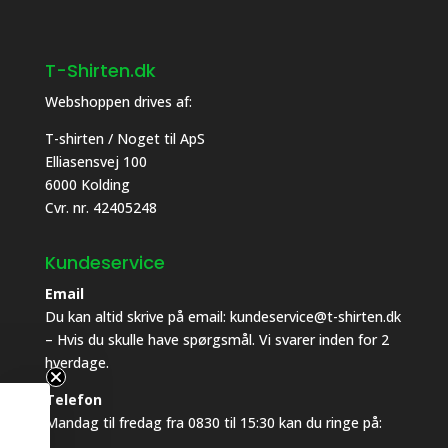
T-Shirten.dk
Webshoppen drives af:
T-shirten / Noget til ApS
Elliasensvej 100
6000 Kolding
Cvr. nr. 42405248
Kundeservice
Email
Du kan altid skrive på email: kundeservice@t-shirten.dk
Få 10% rabat
– Hvis du skulle have spørgsmål. Vi svarer inden for 2
hverdage.
PÅ ALT I SHOPPEN
Telefon
Mandag til fredag fra 0830 til 15:30 kan du ringe på:
Udfyld med din email og få 10% rabat