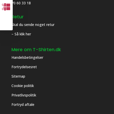
70 60 33 18
Retur
Skal du sende noget retur
– Så klik her
JA - TAK GIV MIG 10%
Mere om T-Shirten.dk
Handelsbetingelser
Ved at trykke på knappen tilmelder du dig vores
kundeklub, du kan altid let afmelde dig igen.
Se vores privatlivsbetingesler her
Fortrydelsesret
Sitemap
Cookie politik
Privatlivspolitik
Fortryd aftale