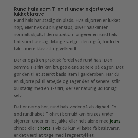
Rund hals som T-shirt under skjorte ved
lukket krave
Rund hals har stadig sin plads. Hvis skjorten er lukket
højt, eller hvis du bruger slips, bliver halskanten
normalt skjult. I den situation fungerer en rund hals
fint som basislag. Mange vælger den også, fordi den
føles mere klassisk og velkendt.
Der er også en praktisk fordel ved rund hals: Den
samme T-shirt kan bruges alene senere på dagen. Det
gør den til et stærkt basis-item i garderoben. Har du
en skjorte på til arbejde og tager den af senere, står
du stadig med en T-shirt, der ser naturlig ud for sig
selv.
Det er netop her, rund hals vinder på alsidighed. En
god rundhalset T-shirt i bomuld kan bruges under
skjorter, under en let jakke eller helt alene med
jeans
,
chinos eller
shorts
. Hvis du kun vil købe få basisvarer,
er det værd at tage med i regnestykket.