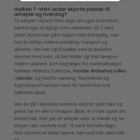
Hvilken T-shirt under skjorte passer til
arbejde og hverdag?
Til arbejde i skjorte flere dage om ugen er komfort
næsten lige så vigtigt som udseendet. En T-shirt
under skjorte kan gøre dagen mere behagelig, især
hvis du skifter mellem indeklima, transport og
aktivitet. Den kan også hjælpe med at beskytte
skjorten mod sved, så den holder sig frisk længere
mellem vaskene. Som bagtæppe for materialevalget
forklarer Athletes Collective,
hvordan åndbarhed måles
i tekstiler
, og hvorfor vævning, fiberindhold og
fugttransport betyder mere for komforten end
tykkelsen alene.
Hvis du går i klassiske business-skjorter uden slips og
gerne har en eller to knapper åbne, er V-hals typisk det
bedste køb. Den gør sit arbejde uden at blande sig for
meget i det samlede look. Til mere formelle dage,
hvor skjorten er lukket højere, kan rund hals være helt
fin.