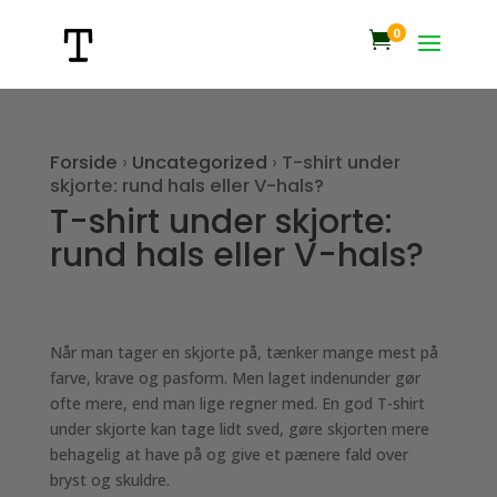
0

Forside
›
Uncategorized
›
T-shirt under
skjorte: rund hals eller V-hals?
T-shirt under skjorte:
rund hals eller V-hals?
Når man tager en skjorte på, tænker mange mest på
farve, krave og pasform. Men laget indenunder gør
ofte mere, end man lige regner med. En god T-shirt
under skjorte kan tage lidt sved, gøre skjorten mere
behagelig at have på og give et pænere fald over
bryst og skuldre.