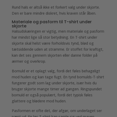
Rund hals er altså ikke et forkert valg under skjorte.
Den er bare mindre diskret, hvis kraven står åben.
Materiale og pasform til T-shirt under
skjorte
Halsudskæringen er vigtig, men materiale og pasform
har mindst lige så stor betydning. En T-shirt under
skjorte skal helst være forholdsvis tynd, blød og
tætsiddende uden at stramme. Er stoffet for kraftigt,
kan det ses gennem skjorten eller danne folder på
ærmer og overkrop.
Bomuld er et oplagt valg, fordi det føles behageligt
mod huden og kan tage fugt. En tynd bomulds-T-shirt
fungerer godt som lag under skjorte, især hvis du
bruger skjorte mange timer ad gangen. Ringspundet
bomuld er også populært, fordi det typisk føles
glattere og blødere mod huden.
Pasformen er ofte det, der afgør, om underlaget ser
pænt ud. En løs T-shirt kan samle sig ved maven,