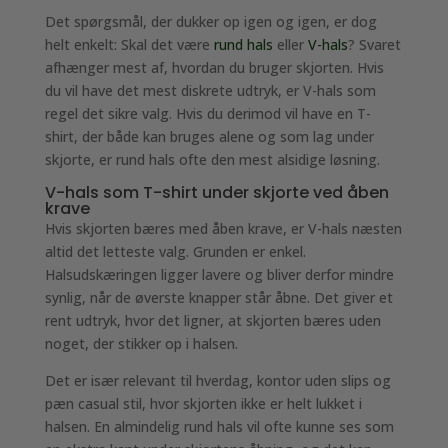
Det spørgsmål, der dukker op igen og igen, er dog
helt enkelt: Skal det være
rund hals
eller
V-hals
? Svaret
afhænger mest af, hvordan du bruger skjorten. Hvis
du vil have det mest diskrete udtryk, er V-hals som
regel det sikre valg. Hvis du derimod vil have en T-
shirt, der både kan bruges alene og som lag under
skjorte, er rund hals ofte den mest alsidige løsning.
V-hals som T-shirt under skjorte ved åben
krave
Hvis skjorten bæres med åben krave, er V-hals næsten
altid det letteste valg. Grunden er enkel.
Halsudskæringen ligger lavere og bliver derfor mindre
synlig, når de øverste knapper står åbne. Det giver et
rent udtryk, hvor det ligner, at skjorten bæres uden
noget, der stikker op i halsen.
Det er især relevant til hverdag, kontor uden slips og
pæn casual stil, hvor skjorten ikke er helt lukket i
halsen. En almindelig rund hals vil ofte kunne ses som