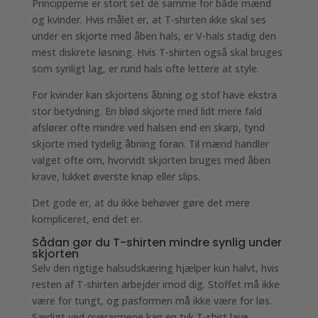
Principperne er stort set de samme for både mænd
og kvinder. Hvis målet er, at T-shirten ikke skal ses
under en skjorte med åben hals, er V-hals stadig den
mest diskrete løsning. Hvis T-shirten også skal bruges
som synligt lag, er rund hals ofte lettere at style.
For kvinder kan skjortens åbning og stof have ekstra
stor betydning. En blød skjorte med lidt mere fald
afslører ofte mindre ved halsen end en skarp, tynd
skjorte med tydelig åbning foran. Til mænd handler
valget ofte om, hvorvidt skjorten bruges med åben
krave, lukket øverste knap eller slips.
Det gode er, at du ikke behøver gøre det mere
kompliceret, end det er.
Sådan gør du T-shirten mindre synlig under
skjorten
Selv den rigtige halsudskæring hjælper kun halvt, hvis
resten af T-shirten arbejder imod dig. Stoffet må ikke
være for tungt, og pasformen må ikke være for løs.
Særligt ved overarmene kan en tyk T-shirt lave