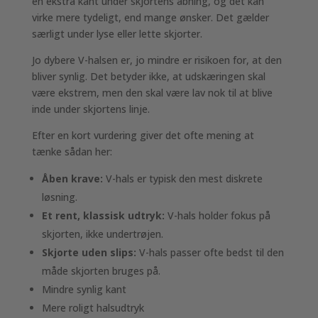
en ekstra kant under skjortens åbning, og det kan
virke mere tydeligt, end mange ønsker. Det gælder
særligt under lyse eller lette skjorter.
Jo dybere V-halsen er, jo mindre er risikoen for, at den
bliver synlig. Det betyder ikke, at udskæringen skal
være ekstrem, men den skal være lav nok til at blive
inde under skjortens linje.
Efter en kort vurdering giver det ofte mening at
tænke sådan her:
Åben krave:
V-hals er typisk den mest diskrete
løsning.
Et rent, klassisk udtryk:
V-hals holder fokus på
skjorten, ikke undertrøjen.
Skjorte uden slips:
V-hals passer ofte bedst til den
måde skjorten bruges på.
Mindre synlig kant
Mere roligt halsudtryk