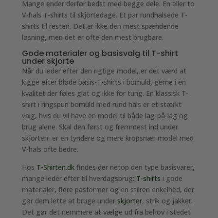
Mange ender derfor bedst med begge dele. En eller to
V-hals T-shirts til skjortedage. Et par rundhalsede T-
shirts til resten. Det er ikke den mest spændende
løsning, men det er ofte den mest brugbare.
Gode materialer og basisvalg til T-shirt
under skjorte
Når du leder efter den rigtige model, er det værd at
kigge efter bløde basis-T-shirts i bomuld, gerne i en
kvalitet der føles glat og ikke for tung. En klassisk T-
shirt i ringspun bomuld med rund hals er et stærkt
valg, hvis du vil have en model til både lag-på-lag og
brug alene. Skal den først og fremmest ind under
skjorten, er en tyndere og mere kropsnær model med
V-hals ofte bedre.
Hos
T-Shirten.dk
findes der netop den type basisvarer,
mange leder efter til hverdagsbrug:
T-shirts
i gode
materialer, flere pasformer og en stilren enkelhed, der
gør dem lette at bruge under
skjorter
, strik og jakker.
Det gør det nemmere at vælge ud fra behov i stedet