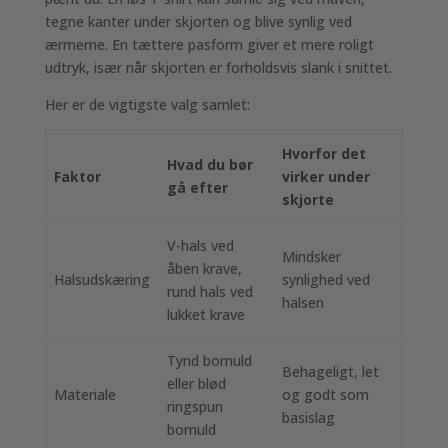
tegne kanter under skjorten og blive synlig ved
ærmerne. En tættere pasform giver et mere roligt
udtryk, især når skjorten er forholdsvis slank i snittet.
Her er de vigtigste valg samlet:
Hvorfor det
Hvad du bør
Faktor
virker under
gå efter
skjorte
V-hals ved
Mindsker
åben krave,
Halsudskæring
synlighed ved
rund hals ved
halsen
lukket krave
Tynd bomuld
Behageligt, let
eller blød
Materiale
og godt som
ringspun
basislag
bomuld