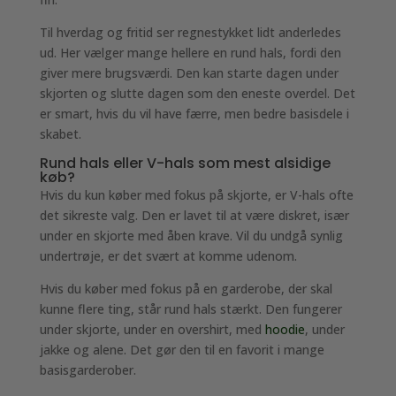
Til hverdag og fritid ser regnestykket lidt anderledes
ud. Her vælger mange hellere en rund hals, fordi den
giver mere brugsværdi. Den kan starte dagen under
skjorten og slutte dagen som den eneste overdel. Det
er smart, hvis du vil have færre, men bedre basisdele i
skabet.
Rund hals eller V-hals som mest alsidige
køb?
Hvis du kun køber med fokus på skjorte, er V-hals ofte
det sikreste valg. Den er lavet til at være diskret, især
under en skjorte med åben krave. Vil du undgå synlig
undertrøje, er det svært at komme udenom.
Hvis du køber med fokus på en garderobe, der skal
kunne flere ting, står rund hals stærkt. Den fungerer
under skjorte, under en overshirt, med
hoodie
, under
jakke og alene. Det gør den til en favorit i mange
basisgarderober.