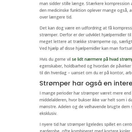
man sidder stille længe. Stærkere kompression a
den medicinske funktion oplever mange også, at 
over længere tid.
Det kan dog være en udfordring at få kompressi
strømper. Derfor er der udviklet hjælpemidler t
meget lettere at trække strømperne op, særligt 
Ved hjælp af disse hjælpemidler kan man fortsa
Hvis du gerne vil
se lidt nærmere på hvad strømp
egenskaber, holdbarhed og hvordan de påvirke
til din hverdag – uanset om du er på kontor, arb
Strømper har også en intere
I mange perioder har strømper været mere end ba
middelalderen, hvor bukser ikke var helt som i d
mønstre. Adelen og de velhavende brugte dem 
eksklusiv.
I nyere tid har strømper ligeledes spillet en ce
garderobe, ofte kombineret med kortere kjoler,