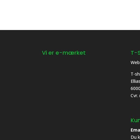
Vi er e-mærket
T-S
Webs
T-sh
Elli
6000
Cvr.
Kun
Ema
Du k