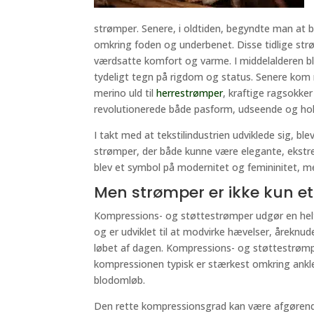
strømper. Senere, i oldtiden, begyndte man at 
omkring foden og underbenet. Disse tidlige strø
værdsatte komfort og varme. I middelalderen bl
tydeligt tegn på rigdom og status. Senere kom m
merino uld til
herrestrømper
, kraftige ragsokk
revolutionerede både pasform, udseende og ho
I takt med at tekstilindustrien udviklede sig, b
strømper, der både kunne være elegante, ekstre
blev et symbol på modernitet og femininitet, men
Men strømper er ikke kun e
Kompressions- og støttestrømper udgør en hel
og er udviklet til at modvirke hævelser, åreknud
løbet af dagen. Kompressions- og støttestrømper
kompressionen typisk er stærkest omkring ankle
blodomløb.
Den rette kompressionsgrad kan være afgørende. 