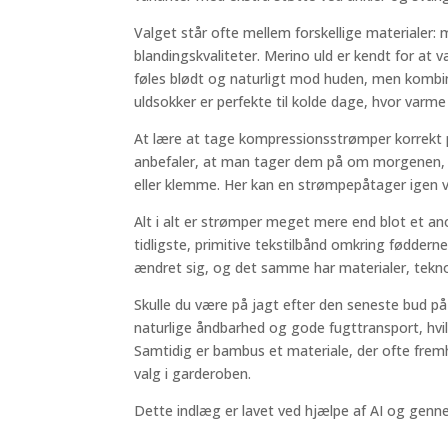
Valget står ofte mellem forskellige materialer: 
blandingskvaliteter. Merino uld er kendt for a
føles blødt og naturligt mod huden, men kombin
uldsokker er perfekte til kolde dage, hvor varme
At lære at tage kompressionsstrømper korrekt på
anbefaler, at man tager dem på om morgenen, in
eller klemme. Her kan en strømpepåtager igen v
Alt i alt er strømper meget mere end blot et a
tidligste, primitive tekstilbånd omkring fødder
ændret sig, og det samme har materialer, tek
Skulle du være på jagt efter den seneste bud p
naturlige åndbarhed og gode fugttransport, hvi
Samtidig er bambus et materiale, der ofte frem
valg i garderoben.
Dette indlæg er lavet ved hjælpe af AI og genn