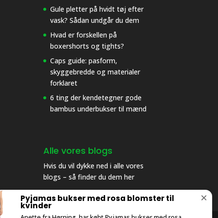
Gule pletter på hvidt tøj efter
vask? Sådan undgår du dem
Hvad er forskellen på
boxershorts og tights?
Caps guide: pasform,
skyggebredde og materialer
forklaret
6 ting der kendetegner gode
bambus underbukser til mænd
Alle vores blogs
Hvis du vil dykke ned i alle vores
blogs – så finder du dem her
×
Pyjamas bukser med rosa blomster til
kvinder
Anette fra Hørning, har købt Pyjamas bukser med rosa