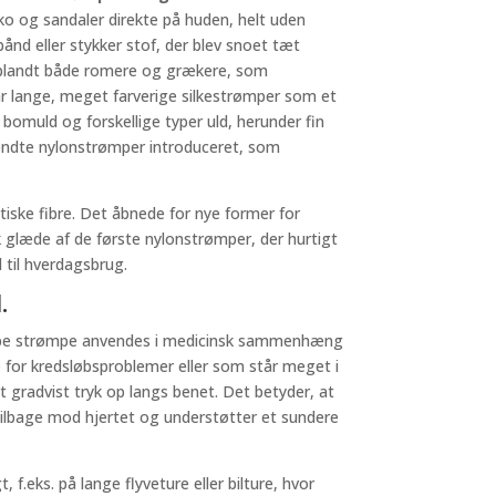
o og sandaler direkte på huden, helt uden
nd eller stykker stof, der blev snoet tæt
dt blandt både romere og grækere, som
ar lange, meget farverige silkestrømper som et
bomuld og forskellige typer uld, herunder fin
lkendte nylonstrømper introduceret, som
stiske fibre. Det åbnede for nye former for
 glæde af de første nylonstrømper, der hurtigt
 til hverdagsbrug.
.
 type strømpe anvendes i medicinsk sammenhæng
ko for kredsløbsproblemer eller som står meget i
t gradvist tryk op langs benet. Det betyder, at
tilbage mod hjertet og understøtter et sundere
.eks. på lange flyveture eller bilture, hvor