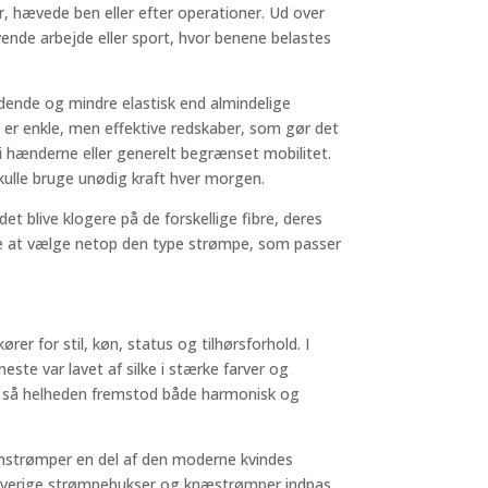
, hævede ben eller efter operationer. Ud over
ende arbejde eller sport, hvor benene belastes
dende og mindre elastisk end almindelige
 er enkle, men effektive redskaber, som gør det
i hænderne eller generelt begrænset mobilitet.
ulle bruge unødig kraft hver morgen.
et blive klogere på de forskellige fibre, deres
e at vælge netop den type strømpe, som passer
r for stil, køn, status og tilhørsforhold. I
este var lavet af silke i stærke farver og
 så helheden fremstod både harmonisk og
nylonstrømper en del af den moderne kvindes
 farverige strømpebukser og knæstrømper indpas