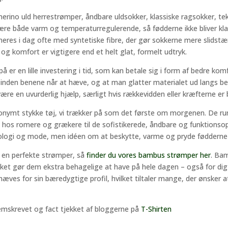
merino uld herrestrømper, åndbare uldsokker, klassiske ragsokker, tekn
t være både varm og temperaturregulerende, så fødderne ikke bliver
eres i dag ofte med syntetiske fibre, der gør sokkerne mere slidstæ
 og komfort er vigtigere end et helt glat, formelt udtryk.
 er en lille investering i tid, som kan betale sig i form af bedre k
den benene når at hæve, og at man glatter materialet ud langs bene
ære en uvurderlig hjælp, særligt hvis rækkevidden eller kræfterne e
nonymt stykke tøj, vi trækker på som det første om morgenen. De ru
ne hos romere og grækere til de sofistikerede, åndbare og funktionsop
nologi og mode, men idéen om at beskytte, varme og pryde fødder
å en perfekte strømper, så
finder du vores bambus strømper her
. Ba
lket gør dem ekstra behagelige at have på hele dagen – også for dig
hæves for sin bæredygtige profil, hvilket tiltaler mange, der ønske
emskrevet og fact tjekket af bloggerne på
T-Shirten