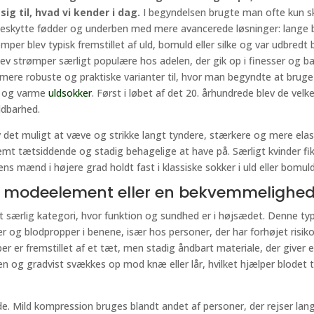
sig til, hvad vi kender i dag.
I begyndelsen brugte man ofte kun sk
beskytte fødder og underben med mere avancerede løsninger: lange bå
mper blev typisk fremstillet af uld, bomuld eller silke og var udbre
ev strømper særligt populære hos adelen, der gik op i finesser og b
ere robuste og praktiske varianter til, hvor man begyndte at bruge 
er og varme
uldsokker
. Først i løbet af det 20. århundrede blev de ve
ldbarhed.
lev det muligt at væve og strikke langt tyndere, stærkere og mere ela
mt tætsiddende og stadig behagelige at have på. Særligt kvinder fik
s mænd i højere grad holdt fast i klassiske sokker i uld eller bomuld
t modeelement eller en bekvemmelighed
t særlig kategori, hvor funktion og sundhed er i højsædet. Denne
er og blodpropper i benene, især hos personer, der har forhøjet risi
 er fremstillet af et tæt, men stadig åndbart materiale, der giver e
n og gradvist svækkes op mod knæ eller lår, hvilket hjælper blodet 
Mild kompression bruges blandt andet af personer, der rejser langt, f