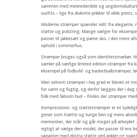
sammen med mininederdele og ungdomskulturens me
outfits – lige fra diskrete prikker til vilde prints,
Moderne strømper spænder vidt: fra elegante, n
støtte og polstring. Mange vælger for eksempe
passer til jakkesæt og pæne sko. I den mere afs
ophold i sommerhus.
Strømper bruges også som identitetsmarkør. Nog
samler på særlige limited edition-strømper fra k
eksempel på fodbold- og basketballstrømper, løb
Men selvom strømper i høj grad er blevet et mode
for varm og fugtig, og derfor lægges der i dag
folk med følsom hud – findes der strømper med e
Kompressions- og støttestrømper er et tydelig
gener som trætte og tunge ben og mere alvorlig
mennesker, der står og går meget på arbejdet – 
vigtigt at vælge den model, der passer til ens 
varianter med ekstra støtte ved ankler og svang