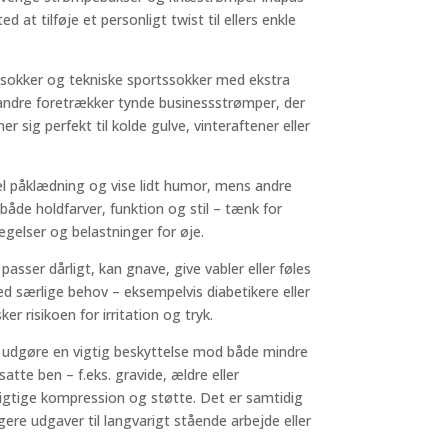
 tilføje et personligt twist til ellers enkle
gsokker og tekniske sportssokker med ekstra
andre foretrækker tynde businessstrømper, der
sig perfekt til kolde gulve, vinteraftener eller
el påklædning og vise lidt humor, mens andre
både holdfarver, funktion og stil – tænk for
gelser og belastninger for øje.
asser dårligt, kan gnave, give vabler eller føles
d særlige behov – eksempelvis diabetikere eller
 risikoen for irritation og tryk.
 udgøre en vigtig beskyttelse mod både mindre
te ben – f.eks. gravide, ældre eller
rigtige kompression og støtte. Det er samtidig
ere udgaver til langvarigt stående arbejde eller