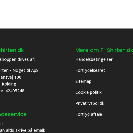
hirten.dk
Mere om T-Shirten.d
hoppen drives af:
Handelsbetingelser
irten / Noget til ApS
Fortrydelsesret
asensvej 100
Sitemap
 Kolding
 nr. 42405248
Cookie politik
Privatlivspolitik
deservice
Fortryd aftale
il
an altid skrive på email: