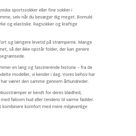
iske sportssokker eller fine sokker i
 klamme, selv når du bevæger dig meget. Bomuld
rke og elastiske. Ragsokker og kraftige
omfort og længere levetid på strømperne. Mange
t, så der ikke opstår folder, der kan genere
r begrænsede.
mmer en lang og fascinerende historie – fra de
delte modeller, vi kender i dag. Vores behov har
ne har været den samme gennem århundreder.
mbusstrømper er kendt for deres blødhed,
 med følsom hud eller tendens til varme fødder.
r at kombinere komfort med mere miljøvenlige