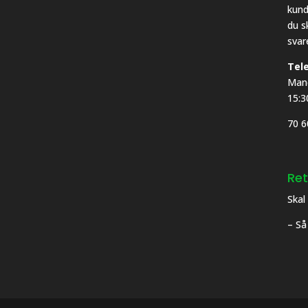
kund
du s
svar
Tel
Mand
15:3
70 6
Ret
Skal
– Så 