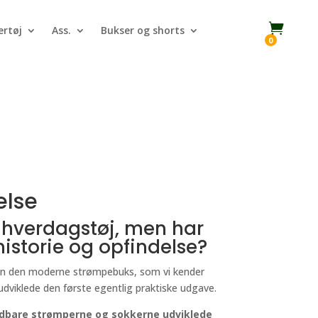

rtøj
Ass.
Bukser og shorts
0
else
s hverdagstøj, men har
istorie og opfindelse?
men den moderne strømpebuks, som vi kender
udviklede den første egentlig praktiske udgave.
 åndbare strømperne og sokkerne udviklede