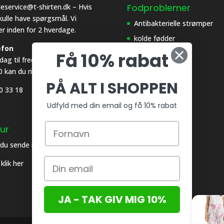
Fodproblemer
eservice@t-shirten.dk – Hvis
kulle have spørgsmål. Vi
Antibakterielle strømper
er inden for 2 hverdage.
kolde fødder
efon
Få 10% rabat
Sure tæer løsning
ag til fredag fra 0830 til
Varme fødder
0 kan du ringe på:
PÅ ALT I SHOPPEN
0 33 18
Udfyld med din email og få 10% rabat
ur
 du sende noget retur
klik her
JA - TAK GIV MIG 10%