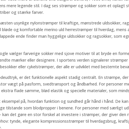
re legende stil. I dag ses strømper og sokker som et oplagt sted at
 striber og stærke farver.
æsten usynlige nylonstrømper til kraftige, mønstrede uldsokker, ra
l bløde og komfortable merino uld herrestrømper til hverdag, mens 
lappede ende finder man hyggelige uldsokker og ragsokker, som egner 
le vælger farverige sokker med sjove motiver til at bryde en form
endte mærker eller designere. I sportens verden signalerer strømper 
esokker eller cykelstrømper, der alle er udviklet med bestemte bevæ
udtryk, er det funktionelle aspekt stadig centralt. En strømpe, der p
 stor vægt på pasform, svedtransport og åndbarhed. For personer me
kstra flade sømme, blød elastik og specielle materialer, som mindsker
t eksempel på, hvordan funktion og sundhed går hånd i hånd. De kan
e tilstande som blodpropper i benene. For personer med særligt udsat
kan det gøre en stor forskel at investere i strømper, der giver den 
behov: tynde, elegante kompressionsstrømper til hverdagsbrug, kraftig
.