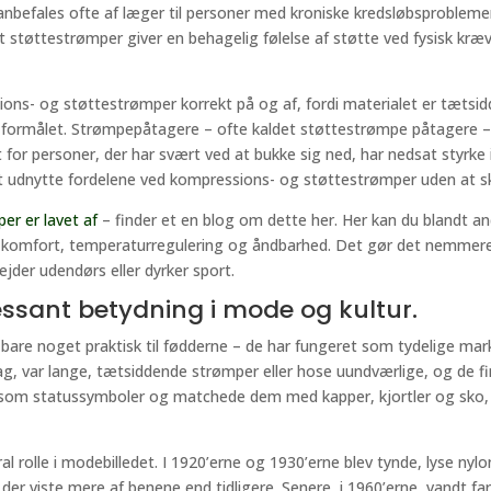
nbefales ofte af læger til personer med kroniske kredsløbsproblemer
støttestrømper giver en behagelig følelse af støtte ved fysisk kræv
ons- og støttestrømper korrekt på og af, fordi materialet er tætsid
il formålet. Strømpepåtagere – ofte kaldet støttestrømpe påtagere –
for personer, der har svært ved at bukke sig ned, har nedsat styrke 
t udnytte fordelene ved kompressions- og støttestrømper uden at sk
er er lavet af
– finder et en blog om dette her. Her kan du blandt and
r komfort, temperaturregulering og åndbarhed. Det gør det nemmer
ejder udendørs eller dyrker sport.
ssant betydning i mode og kultur.
re noget praktisk til fødderne – de har fungeret som tydelige markøre
ag, var lange, tætsiddende strømper eller hose uundværlige, og de fin
som statussymboler og matchede dem med kapper, kjortler og sko,
ntral rolle i modebilledet. I 1920’erne og 1930’erne blev tynde, lyse 
 der viste mere af benene end tidligere. Senere, i 1960’erne, vandt