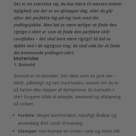
Det er en størrelse tøj, du kan bære til næsten enhver
lejlighed; om det er en afslappet dag, eller du går
efter det perfekte lag-på-lag look med din
yndlingsjakke. Men lad os være ærlige: at finde den
rigtige t-shirt er som at finde den perfekte skål
cornflakes – det skal bare være rigtigt! Så lad os
dykke ned i de vigtigste ting, du skal vide for at finde
din kommende yndlingst-shirt.
Materialer
1. Bomuld
Bomuld er en klassiker. Det føles som en god ven –
blødt, pålideligt og rart mod huden, uanset om du er
på farten eller slapper af derhjemme. En bomulds-t-
shirt fungerer både til arbejde, weekend og afslapning
på sofaen.
Fordele:
Meget komfortabel, naturligt åndbar og
anvendelig året rundt til hverdag.
Ulemper:
Kan krympe en smule i vask og miste lidt