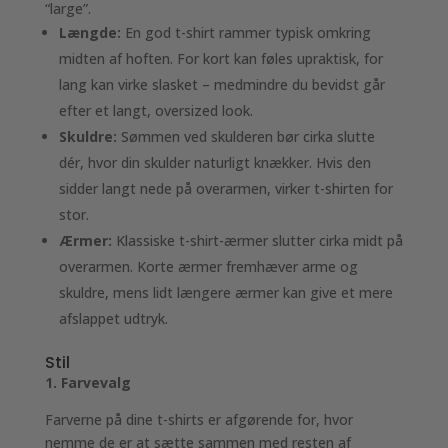
“large”.
Længde:
En god t-shirt rammer typisk omkring
midten af hoften. For kort kan føles upraktisk, for
lang kan virke slasket – medmindre du bevidst går
efter et langt, oversized look.
Skuldre:
Sømmen ved skulderen bør cirka slutte
dér, hvor din skulder naturligt knækker. Hvis den
sidder langt nede på overarmen, virker t-shirten for
stor.
Ærmer:
Klassiske t-shirt-ærmer slutter cirka midt på
overarmen. Korte ærmer fremhæver arme og
skuldre, mens lidt længere ærmer kan give et mere
afslappet udtryk.
Stil
1. Farvevalg
Farverne på dine t-shirts er afgørende for, hvor
nemme de er at sætte sammen med resten af