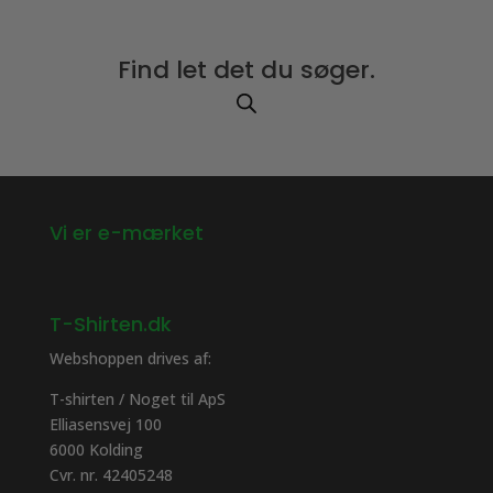
Find let det du søger.
Vi er e-mærket
T-Shirten.dk
Webshoppen drives af:
T-shirten / Noget til ApS
Elliasensvej 100
6000 Kolding
Cvr. nr. 42405248