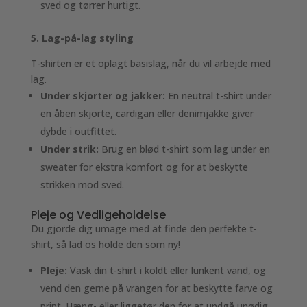
sved og tørrer hurtigt.
5. Lag-på-lag styling
T-shirten er et oplagt basislag, når du vil arbejde med
lag.
Under skjorter og jakker:
En neutral t-shirt under
en åben skjorte, cardigan eller denimjakke giver
dybde i outfittet.
Under strik:
Brug en blød t-shirt som lag under en
sweater for ekstra komfort og for at beskytte
strikken mod sved.
Pleje og Vedligeholdelse
Du gjorde dig umage med at finde den perfekte t-
shirt, så lad os holde den som ny!
Pleje:
Vask din t-shirt i koldt eller lunkent vand, og
vend den gerne på vrangen for at beskytte farve og
print. Hæng- eller liggetør den for at undgå unødig