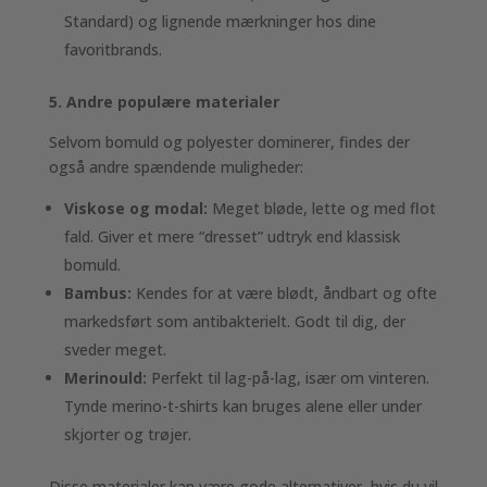
Standard) og lignende mærkninger hos dine
favoritbrands.
5. Andre populære materialer
Selvom bomuld og polyester dominerer, findes der
også andre spændende muligheder:
Viskose og modal:
Meget bløde, lette og med flot
fald. Giver et mere “dresset” udtryk end klassisk
bomuld.
Bambus:
Kendes for at være blødt, åndbart og ofte
markedsført som antibakterielt. Godt til dig, der
sveder meget.
Merinould:
Perfekt til lag-på-lag, især om vinteren.
Tynde merino-t-shirts kan bruges alene eller under
skjorter og trøjer.
Disse materialer kan være gode alternativer, hvis du vil