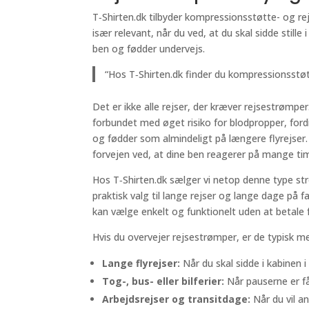
T‑Shirten.dk tilbyder kompressionsstøtte- og re
især relevant, når du ved, at du skal sidde sti
ben og fødder undervejs.
“Hos T‑Shirten.dk finder du kompressionsstøtt
Det er ikke alle rejser, der kræver rejsestrømpe
forbundet med øget risiko for blodpropper, fordi
og fødder som almindeligt på længere flyrejser. 
forvejen ved, at dine ben reagerer på mange tim
Hos T‑Shirten.dk sælger vi netop denne type s
praktisk valg til lange rejser og lange dage på f
kan vælge enkelt og funktionelt uden at betale
Hvis du overvejer rejsestrømper, er de typisk me
Lange flyrejser:
Når du skal sidde i kabinen
Tog-, bus- eller bilferier:
Når pauserne er få
Arbejdsrejser og transitdage:
Når du vil 