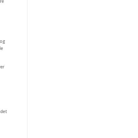
are
 og
de
ver
 det
g