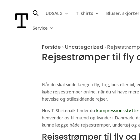
UDSALG
T-shirts
Bluser, skjorter
Service
Forside
›
Uncategorized
›
Rejsestrømper
Rejsestrømper til fly
Når du skal sidde længe i fly, tog, bus eller bil
købe rejsestrømper online, når du vil have mere
hævelse og stillesiddende rejser.
Hos T‑Shirten.dk finder du
kompressionsstøtte-
henvender os til mænd og kvinder i Danmark, der 
kunne lægge både rejsestrømper, undertøj og an
Rejsestrømper til fly og