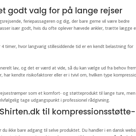
t godt valg for på lange rejser
gsrejsende, feriepassageren og dig, der bare gerne vil være bedre
passer især godt, hvis du ofte oplever hævede ankler, trætte lægge el
er 4 timer, hvor langvarig stillesiddende tid er en kendt belastning for
enerelt lav, og det er værd at vide, så du kan vælge ud fra behov frem
r, har kendte risikofaktorer eller er i tvivl om, hvilken type kompressi
 rejsestrømper som et komfort- og støtteprodukt til lange ture, men
elvfølgelig tage udgangspunkt i professionel rådgivning.
Shirten.dk til kompressionsstøtte-
r du ikke bare adgang til selve produktet. Du handler i en dansk web