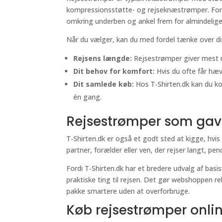
kompressionsstøtte- og rejseknæstrømper. For 
omkring underben og ankel frem for almindelig
Når du vælger, kan du med fordel tænke over di
Rejsens længde:
Rejsestrømper giver mest me
Dit behov for komfort:
Hvis du ofte får hæv
Dit samlede køb:
Hos T‑Shirten.dk kan du ko
én gang.
Rejsestrømper som gave 
T‑Shirten.dk er også et godt sted at kigge, hvis
partner, forælder eller ven, der rejser langt, pe
Fordi T‑Shirten.dk har et bredere udvalg af bas
praktiske ting til rejsen. Det gør webshoppen relev
pakke smartere uden at overforbruge.
Køb rejsestrømper onlin