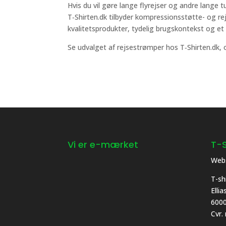
Hvis du vil gøre lange flyrejser og andre lange 
T‑Shirten.dk tilbyder kompressionsstøtte- og 
kvalitetsprodukter, tydelig brugskontekst og et 
Se udvalget af rejsestrømper hos T‑Shirten.dk, o
Vi er e-mærket
T-S
Webs
T-sh
Elli
6000
Cvr.