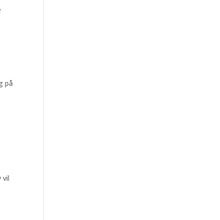
e
g på
 vil