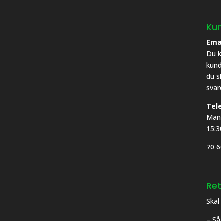
Kun
Ema
Du k
kund
du s
svar
Tel
Mand
15:3
70 6
Ret
Skal
– Så 