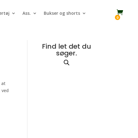

rtøj
Ass.
Bukser og shorts
0
Find let det du
søger.
 at
t ved