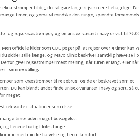
jseknæstrømper til dig, der vil gøre lange rejser mere behagelige. De
lle i mange timer, og gerne vil mindske den tunge, spændte fornemmels
e- og rejseknæstrømper, og en unisex-variant i navy er vist til 79,00
r. Men officielle kilder som CDC peger på, at rejser over 4 timer kan 
 du sidder stille længe, og Mayo Clinic beskriver samtidig hævelse i 
Derfor giver rejsestrømper mest mening, når turen er lang, eller når 
er i samme stilling.
trømper som knæstrømper til rejsebrug, og de er beskrevet som et
arten. Du kan blandt andet finde unisex-varianter i navy og sort, så d
 for meget.
st relevante i situationer som disse:
 i mange timer uden meget bevægelse.
, og benene hurtigt føles tunge.
ankomme med mindre hævelse og bedre komfort.