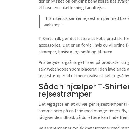
der er bygget op omkring behagelige basisvarer 
vil have en enkel løsning før afrejse.
“T‑Shirten.dk samler rejsestrømper med basis
webshop.”
T‑Shirten.dk gør det lettere at købe praktisk, 
accessories. Det er en fordel, hvis du vil ordne 
strømper, basistøj og småting til turen.
Pris betyder også noget, især på produkter du g
selv webshoppen som placeret i den lave ende 
rejsestrømper til et mere realistisk køb, også hv
Sådan hjælper T‑Shirte
rejsestrømper
Det vigtigste er, at du vælger rejsestrømper til 
samme som på en ferie med mange timers fly, tr
rådgivende indhold, så du lettere kan finde frem t
Rejsestrømper er typisk knæstrømper med støtte