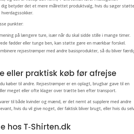
dig betyder det et mere målrettet produktvalg, hvis du søger støtt
e hverdagssokker.
sse punkter:
ning på længere ture, især når du skal sidde stille i mange timer.
ede fødder eller tunge ben, kan støtte gøre en mærkbar forskel.
mbinere rejsestrømper med andre basisprodukter, så du bliver færdi
eller praktisk køb før afrejse
 du køber til andre. Rejsestrømper er en oplagt, brugbar gave til en
ndler meget eller ofte klager over trætte ben efter transport.
isvarer til både kvinder og mænd, er det nemt at supplere med andre
ant, hvis du vil give noget, der faktisk bliver brugt, eller hvis du selv
e hos T‑Shirten.dk