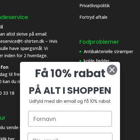
Privatlivspolitik
deservice
Fortryd aftale
il
an altid skrive på email:
Fodproblemer
eservice@t-shirten.dk – Hvis
kulle have spørgsmål. Vi
Antibakterielle strømper
er inden for 2 hverdage.
kolde fødder
efon
Få 10% rabat
Sure tæer løsning
ag til fredag fra 0830 til
Varme fødder
0 kan du ringe på:
PÅ ALT I SHOPPEN
0 33 18
Udfyld med din email og få 10% rabat
ur
 du sende noget retur
klik her