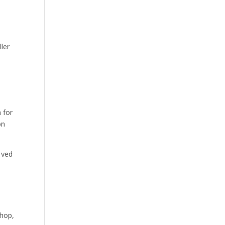
ler
 for
on
 ved
shop,