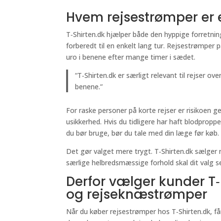
Hvem rejsestrømper er e
T‑Shirten.dk hjælper både den hyppige forretnin
forberedt til en enkelt lang tur. Rejsestrømper 
uro i benene efter mange timer i sædet.
“T‑Shirten.dk er særligt relevant til rejser ov
benene.”
For raske personer på korte rejser er risikoen g
usikkerhed. Hvis du tidligere har haft blodproppe
du bør bruge, bør du tale med din læge før køb.
Det gør valget mere trygt. T‑Shirten.dk sælger
særlige helbredsmæssige forhold skal dit valg s
Derfor vælger kunder T‑
og rejseknæstrømper
Når du køber rejsestrømper hos T‑Shirten.dk, få