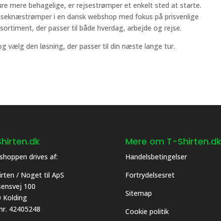
ture mere behagelige, er rejsestrømper et enkelt sted at starte.
rejseknæstrømper i en dansk webshop med fokus på prisvenlige
sortiment, der passer til både hverdag, arbejde og rejse.
g vælg den løsning, der passer til din næste lange tur.
hirten.dk
Mere om T-Shirten.d
hoppen drives af:
Handelsbetingelser
irten / Noget til ApS
Fortrydelsesret
asensvej 100
Sitemap
 Kolding
 nr. 42405248
Cookie politik