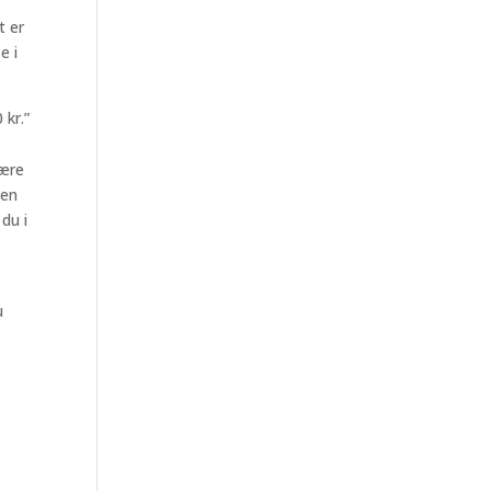
t er
e i
 kr.”
være
ben
du i
u