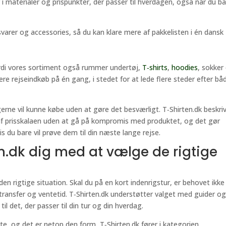
i materialer og prispunkter, der passer til hverdagen, også når du b
varer og accessories, så du kan klare mere af pakkelisten i én dansk
fordi vores sortiment også rummer undertøj,
T‑shirts
,
hoodies
, sokker
flere rejseindkøb på én gang, i stedet for at lede flere steder efter bå
erne vil kunne købe uden at gøre det besværligt. T‑Shirten.dk beskri
af prisskalaen uden at gå på kompromis med produktet, og det gør
is du bare vil prøve dem til din næste lange rejse.
n.dk dig med at vælge de rigtige
den rigtige situation. Skal du på en kort indenrigstur, er behovet ikke
ansfer og ventetid. T‑Shirten.dk understøtter valget med guider o
il det, der passer til din tur og din hverdag.
, og det er netop den form, T‑Shirten.dk fører i kategorien