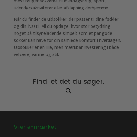
mest bruger sokkerne til hverdagsbrug, sport,
udendørsaktiviteter eller afslapning derhjemme.
Når du finder de uldsokker, der passer til dine fødder
og din livsstil, vil du opdage, hvor stor betydning
noget så tilsyneladende simpelt som et par gode
sokker kan have for din samlede komfort i hverdagen.
Uldsokker er en lille, men mærkbar investering i både
velvære, varme og stil.
Find let det du søger.
Vi er e-mærket