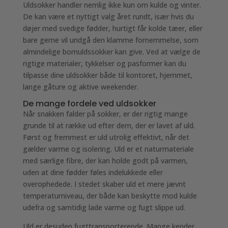
Uldsokker handler nemlig ikke kun om kulde og vinter.
De kan være et nyttigt valg året rundt, især hvis du
døjer med svedige fødder, hurtigt får kolde tæer, eller
bare gerne vil undgå den klamme fornemmelse, som
almindelige bomuldssokker kan give. Ved at vælge de
rigtige materialer, tykkelser og pasformer kan du
tilpasse dine uldsokker både til kontoret, hjemmet,
lange gåture og aktive weekender.
De mange fordele ved uldsokker
Når snakken falder på sokker, er der rigtig mange
grunde til at række ud efter dem, der er lavet af uld.
Først og fremmest er uld utrolig effektivt, når det
gælder varme og isolering. Uld er et naturmateriale
med særlige fibre, der kan holde godt på varmen,
uden at dine fødder føles indelukkede eller
overophedede. I stedet skaber uld et mere jævnt
temperaturniveau, der både kan beskytte mod kulde
udefra og samtidig lade varme og fugt slippe ud.
Uld er desuden fugttransporterende. Mange kender