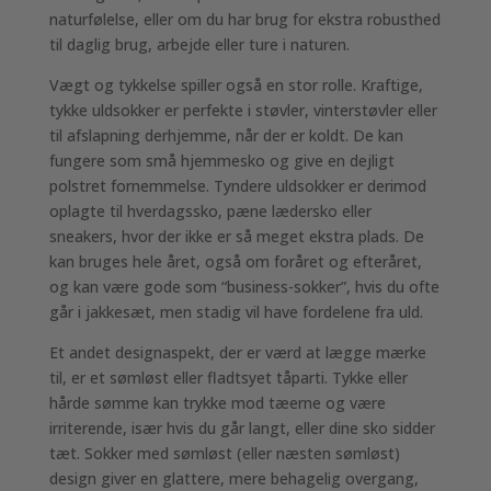
naturfølelse, eller om du har brug for ekstra robusthed
til daglig brug, arbejde eller ture i naturen.
Vægt og tykkelse spiller også en stor rolle. Kraftige,
tykke uldsokker er perfekte i støvler, vinterstøvler eller
til afslapning derhjemme, når der er koldt. De kan
fungere som små hjemmesko og give en dejligt
polstret fornemmelse. Tyndere uldsokker er derimod
oplagte til hverdagssko, pæne lædersko eller
sneakers, hvor der ikke er så meget ekstra plads. De
kan bruges hele året, også om foråret og efteråret,
og kan være gode som “business-sokker”, hvis du ofte
går i jakkesæt, men stadig vil have fordelene fra uld.
Et andet designaspekt, der er værd at lægge mærke
til, er et sømløst eller fladtsyet tåparti. Tykke eller
hårde sømme kan trykke mod tæerne og være
irriterende, især hvis du går langt, eller dine sko sidder
tæt. Sokker med sømløst (eller næsten sømløst)
design giver en glattere, mere behagelig overgang,