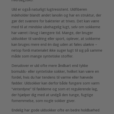
Uld er også naturligt lugtresistent. Uldfiberen
indeholder blandt andet lanolin og har en struktur, der
gør det sværere for bakterier at trives. Det kan være
med til at mindske ubehagelig lugt, selv om sokkerne
har været i brug i længere tid. Mange, der bruger
uldsokker til vandring eller sport, oplever, at sokkerne
kan bruges mere end én dag uden at føles ulækre –
netop fordi materialet ikke suger lugt til sig på samme
måde som mange syntetiske stoffer.
Derudover er uld ofte mere åndbart end tykke
bomulds- eller syntetiske sokker, hvilket kan være en
fordel, hvis du har tendens til varme eller hævede
fødder. Uldsokker kan derfor både fungere som varm
“vinterdyne” til fødderne og som et regulerende lag,
der hjælper dig med at undgå den tunge, fugtige
fornemmelse, som nogle sokker giver.
Endelig har gode uldsokker ofte en bedre holdbarhed