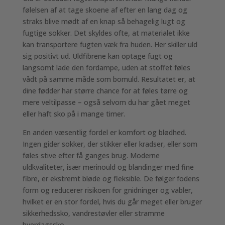
følelsen af at tage skoene af efter en lang dag og
straks blive mødt af en knap så behagelig lugt og
fugtige sokker. Det skyldes ofte, at materialet ikke
kan transportere fugten væk fra huden. Her skiller uld
sig positivt ud. Uldfibrene kan optage fugt og
langsomt lade den fordampe, uden at stoffet føles
vådt på samme måde som bomuld. Resultatet er, at
dine fødder har større chance for at føles tørre og
mere veltilpasse – også selvom du har gået meget
eller haft sko på i mange timer.
En anden væsentlig fordel er komfort og blødhed.
Ingen gider sokker, der stikker eller kradser, eller som
føles stive efter få ganges brug. Moderne
uldkvaliteter, især merinould og blandinger med fine
fibre, er ekstremt bløde og fleksible. De følger fodens
form og reducerer risikoen for gnidninger og vabler,
hvilket er en stor fordel, hvis du går meget eller bruger
sikkerhedssko, vandrestøvler eller stramme
hverdagssko.