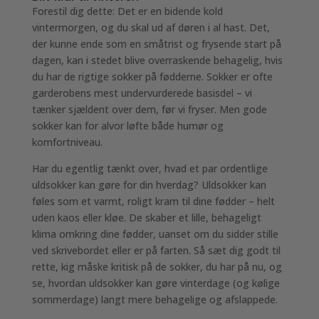
Forestil dig dette: Det er en bidende kold
vintermorgen, og du skal ud af døren i al hast. Det,
der kunne ende som en småtrist og frysende start på
dagen, kan i stedet blive overraskende behagelig, hvis
du har de rigtige sokker på fødderne. Sokker er ofte
garderobens mest undervurderede basisdel – vi
tænker sjældent over dem, før vi fryser. Men gode
sokker kan for alvor løfte både humør og
komfortniveau.
Har du egentlig tænkt over, hvad et par ordentlige
uldsokker kan gøre for din hverdag? Uldsokker kan
føles som et varmt, roligt kram til dine fødder – helt
uden kaos eller kløe. De skaber et lille, behageligt
klima omkring dine fødder, uanset om du sidder stille
ved skrivebordet eller er på farten. Så sæt dig godt til
rette, kig måske kritisk på de sokker, du har på nu, og
se, hvordan uldsokker kan gøre vinterdage (og kølige
sommerdage) langt mere behagelige og afslappede.