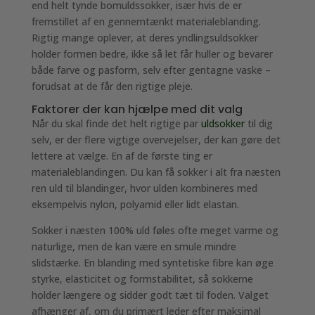
end helt tynde bomuldssokker, især hvis de er
fremstillet af en gennemtænkt materialeblanding.
Rigtig mange oplever, at deres yndlingsuldsokker
holder formen bedre, ikke så let får huller og bevarer
både farve og pasform, selv efter gentagne vaske –
forudsat at de får den rigtige pleje.
Faktorer der kan hjælpe med dit valg
Når du skal finde det helt rigtige par
uldsokker
til dig
selv, er der flere vigtige overvejelser, der kan gøre det
lettere at vælge. En af de første ting er
materialeblandingen. Du kan få sokker i alt fra næsten
ren uld til blandinger, hvor ulden kombineres med
eksempelvis nylon, polyamid eller lidt elastan.
Sokker i næsten 100% uld føles ofte meget varme og
naturlige, men de kan være en smule mindre
slidstærke. En blanding med syntetiske fibre kan øge
styrke, elasticitet og formstabilitet, så sokkerne
holder længere og sidder godt tæt til foden. Valget
afhænger af, om du primært leder efter maksimal