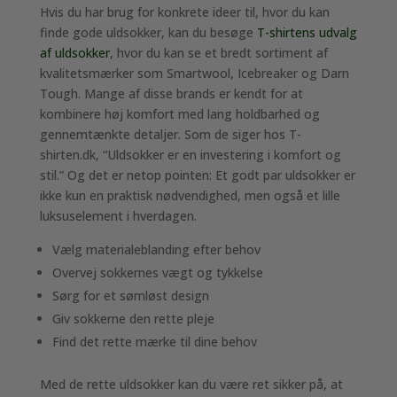
Hvis du har brug for konkrete ideer til, hvor du kan
finde gode uldsokker, kan du besøge
T-shirtens udvalg
af uldsokker
, hvor du kan se et bredt sortiment af
kvalitetsmærker som Smartwool, Icebreaker og Darn
Tough. Mange af disse brands er kendt for at
kombinere høj komfort med lang holdbarhed og
gennemtænkte detaljer. Som de siger hos T-
shirten.dk, “Uldsokker er en investering i komfort og
stil.” Og det er netop pointen: Et godt par uldsokker er
ikke kun en praktisk nødvendighed, men også et lille
luksuselement i hverdagen.
Vælg materialeblanding efter behov
Overvej sokkernes vægt og tykkelse
Sørg for et sømløst design
Giv sokkerne den rette pleje
Find det rette mærke til dine behov
Med de rette uldsokker kan du være ret sikker på, at