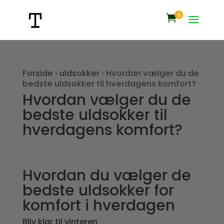
0

Forside
›
uldsokker
›
Hvordan vælger du de
bedste uldsokker til hverdagens komfort?
Hvordan vælger du de
bedste uldsokker til
hverdagens komfort?
Hvordan du vælger de
bedste uldsokker for
komfort i hverdagen
Bliv klar til vinteren