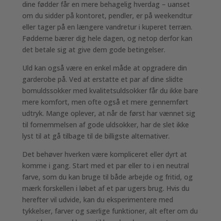
dine fødder får en mere behagelig hverdag – uanset
om du sidder på kontoret, pendler, er på weekendtur
eller tager på en længere vandretur i kuperet terræn.
Fødderne bærer dig hele dagen, og netop derfor kan
det betale sig at give dem gode betingelser.
Uld kan også være en enkel måde at opgradere din
garderobe på. Ved at erstatte et par af dine slidte
bomuldssokker med kvalitetsuldsokker får du ikke bare
mere komfort, men ofte også et mere gennemført
udtryk. Mange oplever, at når de først har vænnet sig
til fornemmelsen af gode uldsokker, har de slet ikke
lyst til at gå tilbage til de billigste alternativer.
Det behøver hverken være kompliceret eller dyrt at
komme i gang. Start med et par eller to i en neutral
farve, som du kan bruge til både arbejde og fritid, og
mærk forskellen i løbet af et par ugers brug. Hvis du
herefter vil udvide, kan du eksperimentere med
tykkelser, farver og særlige funktioner, alt efter om du