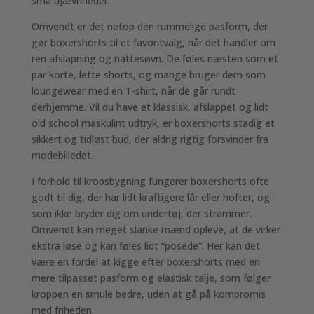
små ujævnheder.
Omvendt er det netop den rummelige pasform, der
gør boxershorts til et favoritvalg, når det handler om
ren afslapning og nattesøvn. De føles næsten som et
par korte, lette shorts, og mange bruger dem som
loungewear med en T-shirt, når de går rundt
derhjemme. Vil du have et klassisk, afslappet og lidt
old school maskulint udtryk, er boxershorts stadig et
sikkert og tidløst bud, der aldrig rigtig forsvinder fra
modebilledet.
I forhold til kropsbygning fungerer boxershorts ofte
godt til dig, der har lidt kraftigere lår eller hofter, og
som ikke bryder dig om undertøj, der strammer.
Omvendt kan meget slanke mænd opleve, at de virker
ekstra løse og kan føles lidt “posede”. Her kan det
være en fordel at kigge efter boxershorts med en
mere tilpasset pasform og elastisk talje, som følger
kroppen en smule bedre, uden at gå på kompromis
med friheden.