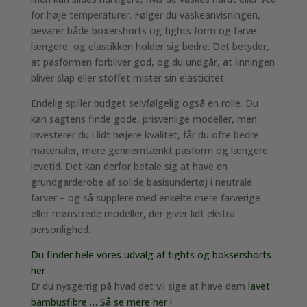
for høje temperaturer. Følger du vaskeanvisningen,
bevarer både boxershorts og tights form og farve
længere, og elastikken holder sig bedre. Det betyder,
at pasformen forbliver god, og du undgår, at linningen
bliver slap eller stoffet mister sin elasticitet.
Endelig spiller budget selvfølgelig også en rolle. Du
kan sagtens finde gode, prisvenlige modeller, men
investerer du i lidt højere kvalitet, får du ofte bedre
materialer, mere gennemtænkt pasform og længere
levetid. Det kan derfor betale sig at have en
grundgarderobe af solide basisundertøj i neutrale
farver – og så supplere med enkelte mere farverige
eller mønstrede modeller, der giver lidt ekstra
personlighed.
Du finder hele vores udvalg af tights og boksershorts
her
Er du nysgerrig på hvad det vil sige at have dem
lavet
bambusfibre … Så se mere her !