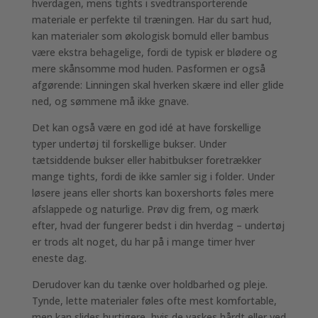
hverdagen, mens tights i svedtransporterende
materiale er perfekte til træningen. Har du sart hud,
kan materialer som økologisk bomuld eller bambus
være ekstra behagelige, fordi de typisk er blødere og
mere skånsomme mod huden. Pasformen er også
afgørende: Linningen skal hverken skære ind eller glide
ned, og sømmene må ikke gnave.
Det kan også være en god idé at have forskellige
typer undertøj til forskellige bukser. Under
tætsiddende bukser eller habitbukser foretrækker
mange tights, fordi de ikke samler sig i folder. Under
løsere jeans eller shorts kan boxershorts føles mere
afslappede og naturlige. Prøv dig frem, og mærk
efter, hvad der fungerer bedst i din hverdag – undertøj
er trods alt noget, du har på i mange timer hver
eneste dag.
Derudover kan du tænke over holdbarhed og pleje.
Tynde, lette materialer føles ofte mest komfortable,
men kan slides hurtigere, hvis de vaskes hårdt eller ved