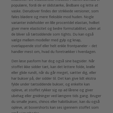
populære, fordi de er slidstærke, åndbare og lette at
vaske. Derudover findes der strikkede versioner, som
føles blødere og mere fleksible mod huden. Nogle
varianter indeholder en lille procentdel elastan, hvilket
giver mere elasticitet og bedre formstabilitet, uden at
de bliver så tætsiddende som tights. Du kan også
vælge mellem modeller med gylp og knap,
overlappende stof eller helt enkle frontpaneler – det
handler mest om, hvad du foretrækker i hverdagen.
Den løse pasform har dog også sine bagsider. Når
stoffet ikke sidder tæt, kan det lettere folde, krølle
eller glide rundt, når du går meget, sætter dig, eller
har bukser på, der sidder til. Det kan give lidt ekstra
fylde under tætsiddende bukser, og enkelte kan
opleve, at stoffet rykker sig op ad lårene og giver
ubehag eller gnidninger ved længere tids gang. Bruger
du smalle jeans, chinos eller habitbukser, kan du også
opleve, at boxershorts kan ses igennem stoffet som