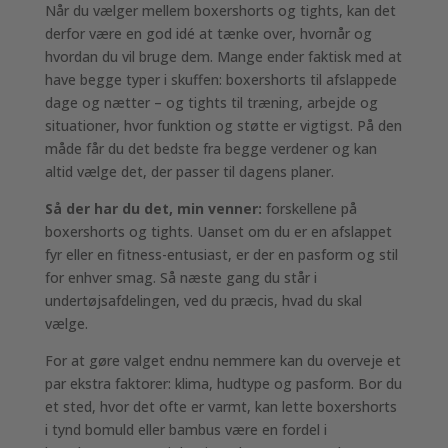
Når du vælger mellem boxershorts og tights, kan det
derfor være en god idé at tænke over, hvornår og
hvordan du vil bruge dem. Mange ender faktisk med at
have begge typer i skuffen: boxershorts til afslappede
dage og nætter – og tights til træning, arbejde og
situationer, hvor funktion og støtte er vigtigst. På den
måde får du det bedste fra begge verdener og kan
altid vælge det, der passer til dagens planer.
Så der har du det, min venner:
forskellene på
boxershorts og tights. Uanset om du er en afslappet
fyr eller en fitness-entusiast, er der en pasform og stil
for enhver smag. Så næste gang du står i
undertøjsafdelingen, ved du præcis, hvad du skal
vælge.
For at gøre valget endnu nemmere kan du overveje et
par ekstra faktorer: klima, hudtype og pasform. Bor du
et sted, hvor det ofte er varmt, kan lette boxershorts
i tynd bomuld eller bambus være en fordel i