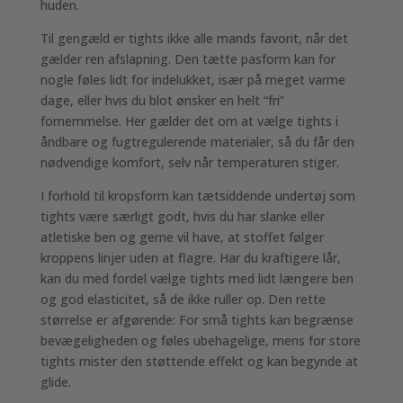
huden.
Til gengæld er tights ikke alle mands favorit, når det
gælder ren afslapning. Den tætte pasform kan for
nogle føles lidt for indelukket, især på meget varme
dage, eller hvis du blot ønsker en helt “fri”
fornemmelse. Her gælder det om at vælge tights i
åndbare og fugtregulerende materialer, så du får den
nødvendige komfort, selv når temperaturen stiger.
I forhold til kropsform kan tætsiddende undertøj som
tights være særligt godt, hvis du har slanke eller
atletiske ben og gerne vil have, at stoffet følger
kroppens linjer uden at flagre. Har du kraftigere lår,
kan du med fordel vælge tights med lidt længere ben
og god elasticitet, så de ikke ruller op. Den rette
størrelse er afgørende: For små tights kan begrænse
bevægeligheden og føles ubehagelige, mens for store
tights mister den støttende effekt og kan begynde at
glide.