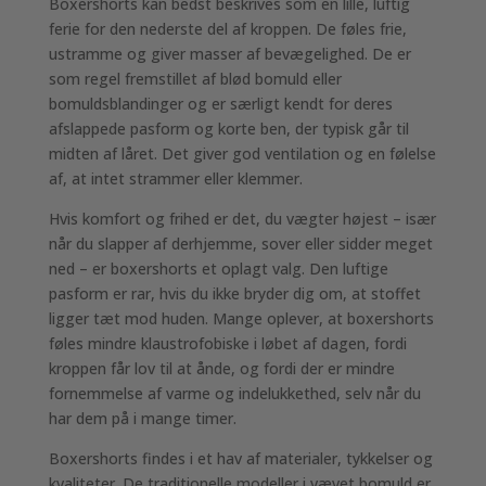
Boxershorts kan bedst beskrives som en lille, luftig
ferie for den nederste del af kroppen. De føles frie,
ustramme og giver masser af bevægelighed. De er
som regel fremstillet af blød bomuld eller
bomuldsblandinger og er særligt kendt for deres
afslappede pasform og korte ben, der typisk går til
midten af låret. Det giver god ventilation og en følelse
af, at intet strammer eller klemmer.
Hvis komfort og frihed er det, du vægter højest – især
når du slapper af derhjemme, sover eller sidder meget
ned – er boxershorts et oplagt valg. Den luftige
pasform er rar, hvis du ikke bryder dig om, at stoffet
ligger tæt mod huden. Mange oplever, at boxershorts
føles mindre klaustrofobiske i løbet af dagen, fordi
kroppen får lov til at ånde, og fordi der er mindre
fornemmelse af varme og indelukkethed, selv når du
har dem på i mange timer.
Boxershorts findes i et hav af materialer, tykkelser og
kvaliteter. De traditionelle modeller i vævet bomuld er