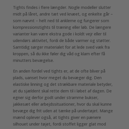
Tights findes i flere længder. Nogle modeller slutter
midt på låret, andre tæt ved knæet, og enkelte går –
som nævnt – helt ned til anklerne og fungerer som
kompressionstights til træning eller løb. De længere
varianter kan være ekstra gode i koldt vejr eller til
udendørs aktivitet, fordi de både varmer og støtter.
Samtidig sørger materialet for at lede sved væk fra
kroppen, så du ikke føler dig våd og klam efter få
minutters bevægelse.
En anden fordel ved tights er, at de ofte bliver på
plads, uanset hvor meget du bevæger dig. Den
elastiske linning og det strækbare materiale betyder,
at du sjældent skal rette dem til i løbet af dagen. De
egner sig derfor godt under stramme bukser,
jakkesæt eller arbejdssituationer, hvor du skal kunne
bevæge dig frit uden at tænke på undertøjet. Mange
mænd oplever også, at tights giver en pænere
silhouet under tøjet, fordi stoffet ligger glat mod