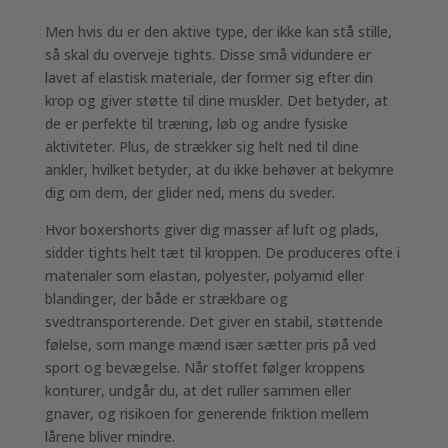
Men hvis du er den aktive type, der ikke kan stå stille,
så skal du overveje tights. Disse små vidundere er
lavet af elastisk materiale, der former sig efter din
krop og giver støtte til dine muskler. Det betyder, at
de er perfekte til træning, løb og andre fysiske
aktiviteter. Plus, de strækker sig helt ned til dine
ankler, hvilket betyder, at du ikke behøver at bekymre
dig om dem, der glider ned, mens du sveder.
Hvor boxershorts giver dig masser af luft og plads,
sidder tights helt tæt til kroppen. De produceres ofte i
materialer som elastan, polyester, polyamid eller
blandinger, der både er strækbare og
svedtransporterende. Det giver en stabil, støttende
følelse, som mange mænd især sætter pris på ved
sport og bevægelse. Når stoffet følger kroppens
konturer, undgår du, at det ruller sammen eller
gnaver, og risikoen for generende friktion mellem
lårene bliver mindre.