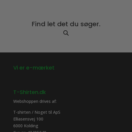
Find let det du søger.
Vi er e-mærket
T-Shirten.dk
Webshoppen drives af:
T-shirten / Noget til ApS
Elliasensvej 100
6000 Kolding