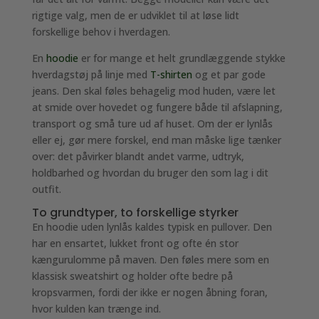
rigtige valg, men de er udviklet til at løse lidt
forskellige behov i hverdagen.
En
hoodie
er for mange et helt grundlæggende stykke
hverdagstøj på linje med
T-shirten
og et par gode
jeans. Den skal føles behagelig mod huden, være let
at smide over hovedet og fungere både til afslapning,
transport og små ture ud af huset. Om der er lynlås
eller ej, gør mere forskel, end man måske lige tænker
over: det påvirker blandt andet varme, udtryk,
holdbarhed og hvordan du bruger den som lag i dit
outfit.
To grundtyper, to forskellige styrker
En hoodie uden lynlås kaldes typisk en pullover. Den
har en ensartet, lukket front og ofte én stor
kængurulomme på maven. Den føles mere som en
klassisk sweatshirt og holder ofte bedre på
kropsvarmen, fordi der ikke er nogen åbning foran,
hvor kulden kan trænge ind.