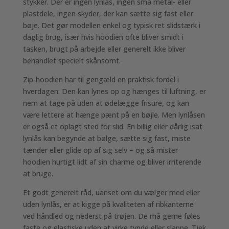
stykker. Der er ingen lynlås, ingen små metal- eller
plastdele, ingen skyder, der kan sætte sig fast eller
bøje. Det gør modellen enkel og typisk ret slidstærk i
daglig brug, især hvis hoodien ofte bliver smidt i
tasken, brugt på arbejde eller generelt ikke bliver
behandlet specielt skånsomt.
Zip-hoodien har til gengæld en praktisk fordel i
hverdagen: Den kan lynes op og hænges til luftning, er
nem at tage på uden at ødelægge frisure, og kan
være lettere at hænge pænt på en bøjle. Men lynlåsen
er også et oplagt sted for slid. En billig eller dårlig isat
lynlås kan begynde at bølge, sætte sig fast, miste
tænder eller glide op af sig selv – og så mister
hoodien hurtigt lidt af sin charme og bliver irriterende
at bruge.
Et godt generelt råd, uanset om du vælger med eller
uden lynlås, er at kigge på kvaliteten af ribkanterne
ved håndled og nederst på trøjen. De må gerne føles
faste og elastiske uden at virke tynde eller slappe. Tjek