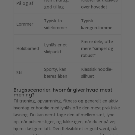
På og af
god til lag
over hovedet
Typisk to
Typisk
Lommer
sidelommer
kængurulomme
Færre dele, ofte
Lynlås er et
Holdbarhed
mere “simpel og
slidpunkt
robust”
Sporty, kan
Klassisk hoodie-
Stil
bæres åben
silhuet
Brugsscenarier: hvornår giver hvad mest
mening?
Til træning, opvarmning, fitness og generelt en aktiv
hverdag er hoodie med lynlås ofte den mest praktiske
løsning. Du kan nemt tage den af mellem sæt, lyne
op, når pulsen stiger, og lukke igen, når du er på vej
hjem i køligere luft. Den fleksibilitet er guld værd, når