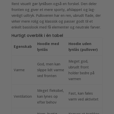
Rent visuelt gør lynlåsen også en forskel. Den deler
fronten og giver et mere sporty, afslappet og lag-
venligt udtryk. Pulloveren har en ren, ubrudt flade, der
virker mere rolig og klassisk og passer godt til et
enkelt basislook med få elementer og neutrale farver.
Hurtigt overblik i én tabel
Hoodie med
Hoodie uden
Egenskab
lynlås
lynlås (pullover)
Meget god,
God, men kan
ubrudt front
Varme
slippe lidt varme
holder bedre på
ved fronten
varmen
Meget fleksibel,
Fast, kan føles
Ventilation
kan lynes op
varm ved aktivitet
efter behov
Nem, hurtig,
Kræver at trækkes