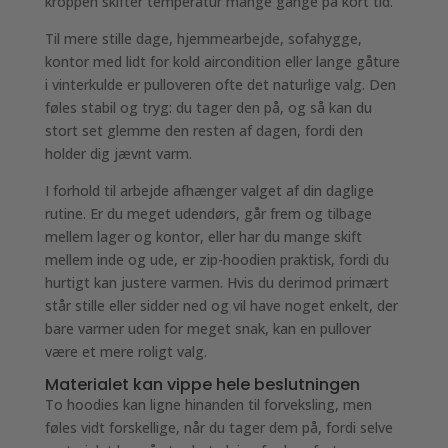
kroppen skifter temperatur mange gange på kort tid.
Til mere stille dage, hjemmearbejde, sofahygge,
kontor med lidt for kold aircondition eller lange gåture
i vinterkulde er pulloveren ofte det naturlige valg. Den
føles stabil og tryg: du tager den på, og så kan du
stort set glemme den resten af dagen, fordi den
holder dig jævnt varm.
I forhold til arbejde afhænger valget af din daglige
rutine. Er du meget udendørs, går frem og tilbage
mellem lager og kontor, eller har du mange skift
mellem inde og ude, er zip-hoodien praktisk, fordi du
hurtigt kan justere varmen. Hvis du derimod primært
står stille eller sidder ned og vil have noget enkelt, der
bare varmer uden for meget snak, kan en pullover
være et mere roligt valg.
Materialet kan vippe hele beslutningen
To hoodies kan ligne hinanden til forveksling, men
føles vidt forskellige, når du tager dem på, fordi selve