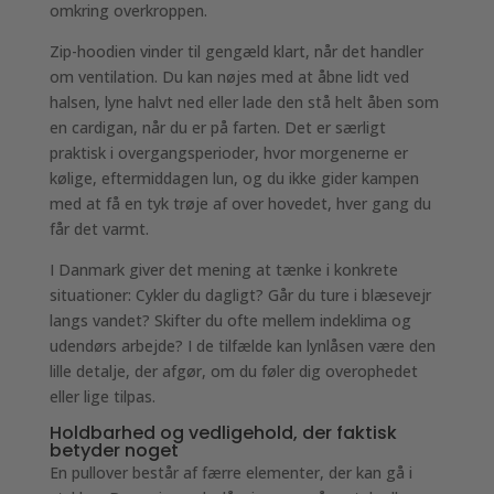
omkring overkroppen.
Zip-hoodien vinder til gengæld klart, når det handler
om ventilation. Du kan nøjes med at åbne lidt ved
halsen, lyne halvt ned eller lade den stå helt åben som
en cardigan, når du er på farten. Det er særligt
praktisk i overgangsperioder, hvor morgenerne er
kølige, eftermiddagen lun, og du ikke gider kampen
med at få en tyk trøje af over hovedet, hver gang du
får det varmt.
I Danmark giver det mening at tænke i konkrete
situationer: Cykler du dagligt? Går du ture i blæsevejr
langs vandet? Skifter du ofte mellem indeklima og
udendørs arbejde? I de tilfælde kan lynlåsen være den
lille detalje, der afgør, om du føler dig overophedet
eller lige tilpas.
Holdbarhed og vedligehold, der faktisk
betyder noget
En pullover består af færre elementer, der kan gå i