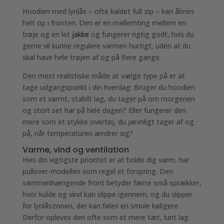
Hoodien med lynlås – ofte kaldet full zip – kan åbnes
helt op i fronten. Den er en mellemting mellem en
trøje og en let
jakke
og fungerer rigtig godt, hvis du
gerne vil kunne regulere varmen hurtigt, uden at du
skal have hele trøjen af og på flere gange.
Den mest realistiske måde at vælge type på er at
tage udgangspunkt i din hverdag: Bruger du hoodien
som et varmt, stabilt lag, du tager på om morgenen
og stort set har på hele dagen? Eller fungerer den
mere som et stykke overtøj, du jævnligt tager af og
på, når temperaturen ændrer sig?
Varme, vind og ventilation
Hvis din vigtigste prioritet er at holde dig varm, har
pullover-modellen som regel et forspring. Den
sammenhængende front betyder færre små sprækker,
hvor kulde og vind kan slippe igennem, og du slipper
for lynlåszonen, der kan føles en smule køligere.
Derfor opleves den ofte som et mere tæt, lunt lag