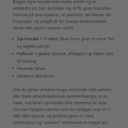
Begge typer hoodies kan styles enkelt og se
velklædte ud, hvis du holder dig til få, gode basisdele.
Fokuser på rene nuancer, en pasform, der klæder din
kropstype, og undgå alt for mange konkurrerende
farver eller prints i samme outfit.
Zip-hoodie + T-shirt:
åben front giver et mere “let”
og lagdelt udtryk
Pullover + jeans:
klassisk, afslappet og tidløst sæt
til hverdag
Neutrale farver
Sneakers eller boots
Hvis du gerne vil kunne bruge en hoodie i lidt pænere
eller mere arbejdsrelaterede sammenhænge, er en
mørk, ensfarvet zip-hoodie ofte nemmest at style.
Den kan fungere næsten som en cardigan over en T-
shirt eller skjorte, og lynlåsen giver et mere
struktureret og “voksent” udtryk end en meget løs,