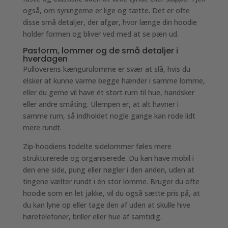
også, om syningerne er lige og tætte. Det er ofte
disse små detaljer, der afgør, hvor længe din hoodie
holder formen og bliver ved med at se pæn ud.
Pasform, lommer og de små detaljer i
hverdagen
Pulloverens kængurulomme er svær at slå, hvis du
elsker at kunne varme begge hænder i samme lomme,
eller du gerne vil have ét stort rum til hue, handsker
eller andre småting. Ulempen er, at alt havner i
samme rum, så indholdet nogle gange kan rode lidt
mere rundt.
Zip-hoodiens todelte sidelommer føles mere
strukturerede og organiserede. Du kan have mobil i
den ene side, pung eller nøgler i den anden, uden at
tingene vælter rundt i én stor lomme. Bruger du ofte
hoodie som en let jakke, vil du også sætte pris på, at
du kan lyne op eller tage den af uden at skulle hive
høretelefoner, briller eller hue af samtidig.