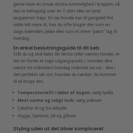
gerne have en smule ekstra rummelighed i kroppen, så
den er behagelig over en T-shirt eller en tynd
langærmet trøje. En zip-hoodie kan til gengæld fint
sidde lidt mere til, hvis du ofte bruger den som en
slags indendørs jakke eller som et mere “pænt” lag til
hverdag.
En enkel beslutningsguide til dit køb
Står du og skal købe din første (eller næste) hoodie, er
det en fordel at tage udgangspunkt i, hvordan dine
næste tre måneders hverdag realistisk ser ud – ikke i
den perfekte idé om, hvordan du tænker, du kommer
til at bruge den.
Temperaturskift i løbet af dagen:
vælg lynlås
Mest varme og roligt look:
vælg pullover
Cykeltur til og fra arbejde
Hygge, hjemme, bil og gåture
Styling uden at det bliver kompliceret