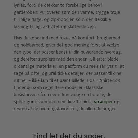
lynlås, fordi de dækker to forskellige behov i
garderoben: Pulloveren som den varme, trygge trøje
til rolige dage, og zip-hoodien som den fleksible
løsning til lag, aktivitet og skiftende vejr.
Hvis du køber ind med fokus på komfort, brugbarhed
og holdbarhed, giver det god mening først at vælge
den type, der passer bedst til din nuværende hverdag,
og derefter supplere med den anden. Gå efter bløde,
ordentlige materialer, en pasform du reelt får lyst til at
tage på ofte, og praktiske detaljer, der passer til dine
rutiner – ikke kun til et pænt billede. Hos T‑Shirten.dk
finder du som regel flere modeller i klassiske
basisfarver, så du nemt kan vælge en hoodie, der
spiller godt sammen med dine T-shirts,
strømper
og
resten af de hverdagsfavoritter, du allerede bruger.
Find let det du søger.