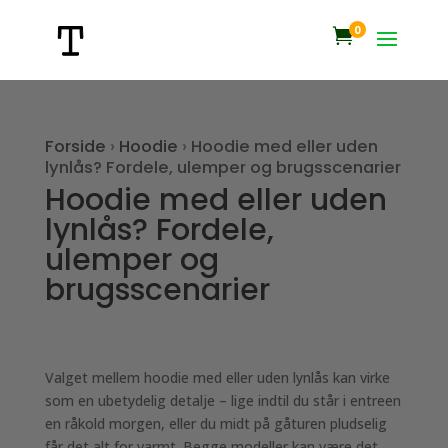
0

Forside
›
Hoodie
›
Hoodie med eller uden
lynlås? Fordele, ulemper og brugsscenarier
Hoodie med eller uden
lynlås? Fordele,
ulemper og
brugsscenarier
Valget mellem hoodie med eller uden lynlås kan virke
som en ubetydelig detalje – lige indtil du står i entreen
en råkold morgen, eller du midt på gåturen pludselig
får det alt for varmt. Begge modeller kan være det