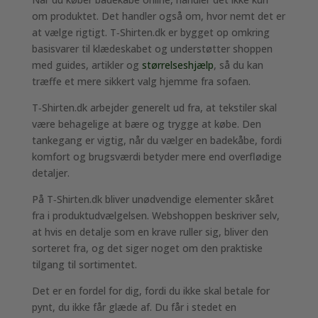
om produktet. Det handler også om, hvor nemt det er
at vælge rigtigt. T‑Shirten.dk er bygget op omkring
basisvarer til klædeskabet og understøtter shoppen
med guides, artikler og
størrelseshjælp
, så du kan
træffe et mere sikkert valg hjemme fra sofaen.
T‑Shirten.dk arbejder generelt ud fra, at tekstiler skal
være behagelige at bære og trygge at købe. Den
tankegang er vigtig, når du vælger en badekåbe, fordi
komfort og brugsværdi betyder mere end overflødige
detaljer.
På T‑Shirten.dk bliver unødvendige elementer skåret
fra i produktudvælgelsen. Webshoppen beskriver selv,
at hvis en detalje som en krave ruller sig, bliver den
sorteret fra, og det siger noget om den praktiske
tilgang til sortimentet.
Det er en fordel for dig, fordi du ikke skal betale for
pynt, du ikke får glæde af. Du får i stedet en