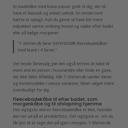
En badekåbe med krave passer godt til dig, der vil
have et klassisk og enkelt udtryk. En model med
hætte er oplagt, hvis du gerne vil have lidt mere
indpakket varme omkring hoved og nakke efter badet
eller på kølige morgener.
“T‑Shirten.dk fører BENYSON® fleecebadekåber
med krave i 4 farver.”
Det brede farvevalg gør det også lettere at købe til
mere end én person i husstanden eller finde en gave,
der ikke føles tilfældig. Når T‑Shirten.dk samler dame-
og herremodeller i unisex-varianter, bliver valget mere
overskueligt for dig.
Fleecebadekåbe til efter badet, som
morgenkåbe og til afslapning hjemme
Det vigtigste ved en fleecebadekåbe er ikke, hvordan
den ser ud på et produktfoto. Det vigtigste er, om du
får lyst til at tage den på igen i morgen. T‑Shirten.dk