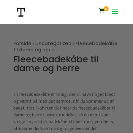
0

Forside
›
Uncategorized
›
Fleecebadekåbe
til dame og herre
Fleecebadekåbe til
dame og herre
En fleecebadekåbe er til dig, der vil have noget blødt
og varmt på med det samme, når du kommer ud af
badet. Hos T‑Shirten.dk finder du fleecebadekåber til
dame og herre i unisex modeller, så du nemt kan
vælge en praktisk badekåbe til både morgenrutinen,
aftenerne derhjemme og rolige weekender.