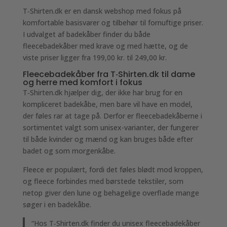
T‑Shirten.dk er en dansk webshop med fokus på
komfortable basisvarer og tilbehør til fornuftige priser.
I udvalget af badekåber finder du både
fleecebadekåber med krave og med hætte, og de
viste priser ligger fra 199,00 kr. til 249,00 kr.
Fleecebadekåber fra T‑Shirten.dk til dame
og herre med komfort i fokus
T‑Shirten.dk hjælper dig, der ikke har brug for en
kompliceret badekåbe, men bare vil have en model,
der føles rar at tage på. Derfor er fleecebadekåberne i
sortimentet valgt som unisex-varianter, der fungerer
til både kvinder og mænd og kan bruges både efter
badet og som morgenkåbe.
Fleece er populært, fordi det føles blødt mod kroppen,
og fleece forbindes med børstede tekstiler, som
netop giver den lune og behagelige overflade mange
søger i en badekåbe.
“Hos T‑Shirten.dk finder du unisex fleecebadekåber