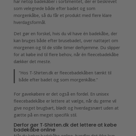
har netop badekåber i sortimentet, der er beskrevet
som velegnede både efter badet og som
morgenkåbe, så du får et produkt med flere klare
hverdagsformål.
Det gør en forskel, hvis du vil have én badekåbe, der
kan bruges både efter brusebadet, over nattøjet om
morgenen og til de stille timer derhjemme. Du slipper
for at købe ind til flere behov, når én fleecebadekåbe
dækker det meste.
“Hos T‑Shirten.dk er fleecebadekåben tænkt til
både efter badet og som morgenkåbe.”
For gavekøbere er det også en fordel. En unisex
fleecebadekåbe er lettere at vælge, når du gerne vil
give noget brugbart, blødt og hverdagsnært uden at
gætte på en meget specifik stil.
Derfor gør T‑Shirten.dk det lettere at købe
badekåbe online
Når du køber badekåbe online, handler det ikke kun