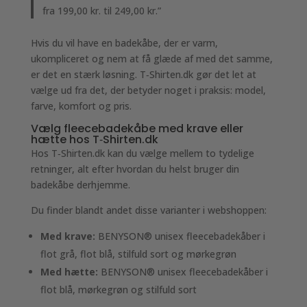
fra 199,00 kr. til 249,00 kr.”
Hvis du vil have en badekåbe, der er varm,
ukompliceret og nem at få glæde af med det samme,
er det en stærk løsning. T‑Shirten.dk gør det let at
vælge ud fra det, der betyder noget i praksis: model,
farve, komfort og pris.
Vælg fleecebadekåbe med krave eller
hætte hos T‑Shirten.dk
Hos T‑Shirten.dk kan du vælge mellem to tydelige
retninger, alt efter hvordan du helst bruger din
badekåbe derhjemme.
Du finder blandt andet disse varianter i webshoppen:
Med krave:
BENYSON® unisex fleecebadekåber i
flot grå, flot blå, stilfuld sort og mørkegrøn
Med hætte:
BENYSON® unisex fleecebadekåber i
flot blå, mørkegrøn og stilfuld sort