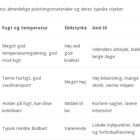
t almindelige polstringsmaterialer og deres typiske styrker.
Fugt og temperatur
Slidstyrke
God til
Meget god
Høj ved
Udendørs arbejde, kuld
temperaturregulering, god
god
lange dage
mod lugt
kvalitet
Tørrer hurtigt, god
Høj belastning, mange
Meget høj
svedtransport
skridt, varme miljøer
Holder på fugt, kan blive
Middel til
Kortere vagter, lavere
kold/klam
lav
intensitet
Lokale trykpunkter, hæl
Typisk mindre åndbart
Varierende
og forfodsaflastning