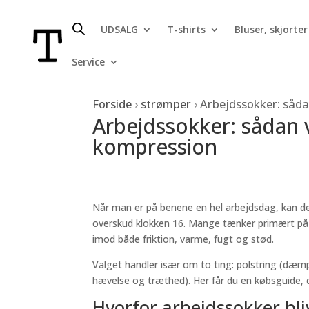
UDSALG
T-shirts
Bluser, skjorter
Service
Forside
›
strømper
›
Arbejdssokker: såda
Arbejdssokker: sådan 
kompression
Når man er på benene en hel arbejdsdag, kan den
overskud klokken 16. Mange tænker primært p
imod både friktion, varme, fugt og stød.
Valget handler især om to ting: polstring (dæm
hævelse og træthed). Her får du en købsguide, d
Hvorfor arbejdssokker bliv