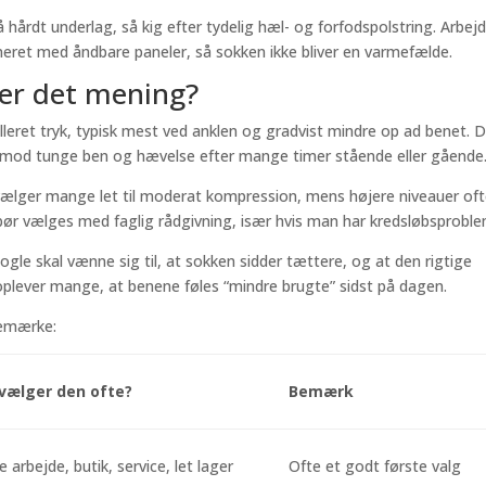
 hårdt underlag, så kig efter tydelig hæl- og forfodspolstring. Arbej
neret med åndbare paneler, så sokken ikke bliver en varmefælde.
ver det mening?
leret tryk, typisk mest ved anklen og gradvist mindre op ad benet. 
 mod tunge ben og hævelse efter mange timer stående eller gående
vælger mange let til moderat kompression, mens højere niveauer of
 vælges med faglig rådgivning, især hvis man har kredsløbsproble
 Nogle skal vænne sig til, at sokken sidder tættere, og at den rigtige
 oplever mange, at benene føles “mindre brugte” sidst på dagen.
lemærke:
vælger den ofte?
Bemærk
 arbejde, butik, service, let lager
Ofte et godt første valg