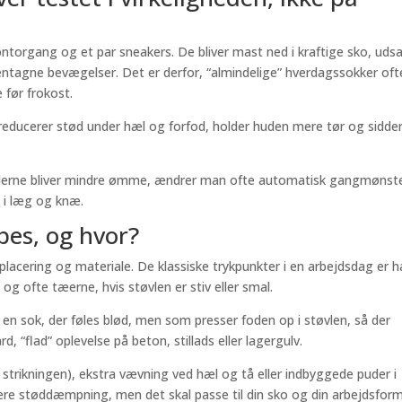
 kontorgang og et par sneakers. De bliver mast ned i kraftige sko, uds
entagne bevægelser. Det er derfor, “almindelige” hverdagssokker oft
 før frokost.
 reducerer stød under hæl og forfod, holder huden mere tør og sidde
dderne bliver mindre ømme, ændrer man ofte automatisk gangmønst
 i læg og knæ.
pes, og hvor?
 placering og materiale. De klassiske trykpunkter i en arbejdsdag er 
og ofte tæerne, hvis støvlen er stiv eller smal.
 en sok, der føles blød, men som presser foden op i støvlen, så der
d, “flad” oplevelse på beton, stillads eller lagergulv.
 strikningen), ekstra vævning ved hæl og tå eller indbyggede puder i
ere støddæmpning, men det skal passe til din sko og din arbejdsform