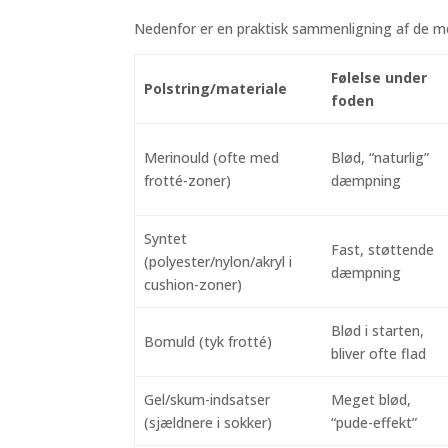
Nedenfor er en praktisk sammenligning af de mes
Følelse under
Polstring/materiale
foden
Merinould (ofte med
Blød, “naturlig”
frotté-zoner)
dæmpning
Syntet
Fast, støttende
(polyester/nylon/akryl i
dæmpning
cushion-zoner)
Blød i starten,
Bomuld (tyk frotté)
bliver ofte flad
Gel/skum-indsatser
Meget blød,
(sjældnere i sokker)
“pude-effekt”