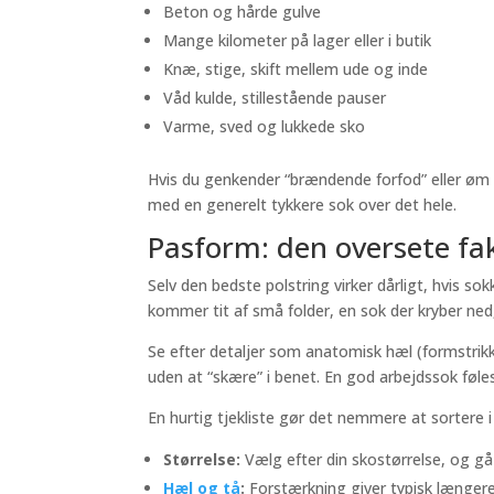
Beton og hårde gulve
Mange kilometer på lager eller i butik
Knæ, stige, skift mellem ude og inde
Våd kulde, stillestående pauser
Varme, sved og lukkede sko
Hvis du genkender “brændende forfod” eller øm 
med en generelt tykkere sok over det hele.
Pasform: den oversete fak
Selv den bedste polstring virker dårligt, hvis sok
kommer tit af små folder, en sok der kryber ned, e
Se efter detaljer som anatomisk hæl (formstrikk
uden at “skære” i benet. En god arbejdssok føles 
En hurtig tjekliste gør det nemmere at sortere i
Størrelse:
Vælg efter din skostørrelse, og gå 
Hæl og tå
:
Forstærkning giver typisk længere 