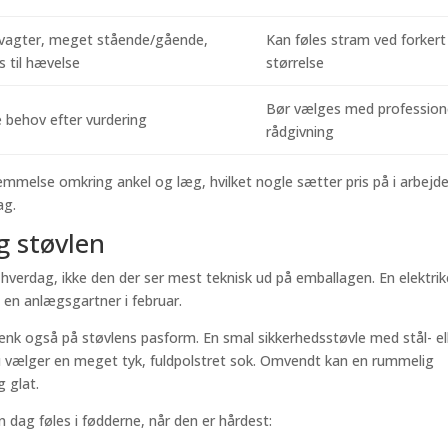
vagter, meget stående/gående,
Kan føles stram ved forkert
 til hævelse
størrelse
Bør vælges med profession
 behov efter vurdering
rådgivning
mmelse omkring ankel og læg, hvilket nogle sætter pris på i arbejd
ag.
g støvlen
 hverdag, ikke den der ser mest teknisk ud på emballagen. En elektrik
 en anlægsgartner i februar.
ænk også på støvlens pasform. En smal sikkerhedsstøvle med stål- el
du vælger en meget tyk, fuldpolstret sok. Omvendt kan en rummelig
g glat.
 dag føles i fødderne, når den er hårdest: