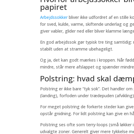
papiret
Arbejdssokker
bliver ikke udfordret af en stille
for sved, kulde, varme, skiftende underlag og g
giver vabler, glider ned eller bliver klamme længe
En god arbejdssok gør typisk tre ting samtidig:
stabilt uden at stramme ubehageligt.
Og ja, det kan godt mærkes i kroppen. Når fø
mindre, står mere afslappet og spænder mindre
Polstring: hvad skal dæm
Polstring er ikke bare “tyk sok”. Det handler om
(landing), forfoden under trædepuden (afvikling) 
For meget polstring de forkerte steder kan give
opstår gnidning. For lidt polstring kan give en hår
Polstring ses ofte som terry-loops (små løkker i
udvalgte zoner. Generelt giver mere tykkelse m