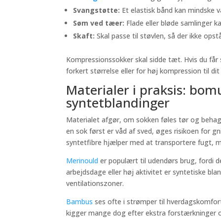
Svangstøtte:
Et elastisk bånd kan mindske v
Søm ved tæer:
Flade eller bløde samlinger 
Skaft:
Skal passe til støvlen, så der ikke opst
Kompressionssokker skal sidde tæt. Hvis du får 
forkert størrelse eller for høj kompression til di
Materialer i praksis: bo
syntetblandinger
Materialet afgør, om sokken føles tør og behage
en sok først er våd af sved, øges risikoen for 
syntetfibre hjælper med at transportere fugt, 
Merinould
er populært til udendørs brug, fordi 
arbejdsdage eller høj aktivitet er syntetiske bl
ventilationszoner.
Bambus
ses ofte i strømper til hverdagskomfort
kigger mange dog efter ekstra forstærkninger og 