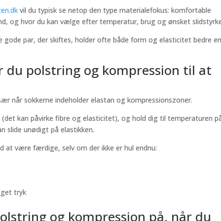
ten.dk
vil du typisk se netop den type materialefokus: komfortable
nd, og hvor du kan vælge efter temperatur, brug og ønsket slidstyrke
re gode par, der skiftes, holder ofte både form og elasticitet bedre e
r du polstring og kompression til at
især når sokkerne indeholder elastan og kompressionszoner.
det kan påvirke fibre og elasticitet), og hold dig til temperaturen p
 slide unødigt på elastikken.
ed at være færdige, selv om der ikke er hul endnu:
eget tryk
olstring og kompression på, når du