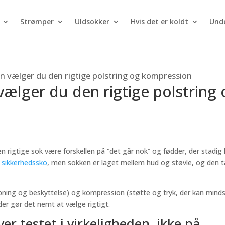
Strømper
Uldsokker
Hvis det er koldt
Unde
n vælger du den rigtige polstring og kompression
vælger du den rigtige polstring 
 rigtige sok være forskellen på “det går nok” og fødder, der stadig 
å
sikkerhedssko
, men sokken er laget mellem hud og støvle, og den 
pning og beskyttelse) og kompression (støtte og tryk, der kan mind
er gør det nemt at vælge rigtigt.
er testet i virkeligheden, ikke på