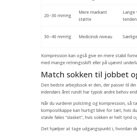
Mere markant
Lange 
20–30 mmHg
støtte
tendens
30–40 mmHg
Medicinsk niveau
Særlige
Kompression kan også give en mere stabil forne
med mange retningsskift eller på ujævnt underl
Match sokken til jobbet o
Den bedste arbejdssok er den, der passer til din
indendørs året rundt har typisk andre behov end
Når du vurderer polstring og kompression, så t
kompositkappe kan hurtigt blive for tæt, hvis 
støvle føles “slasket”, hvis sokken er helt tynd o
Det hjælper at tage udgangspunkt i, hvordan din