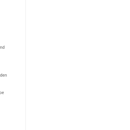
end
 den
ppe