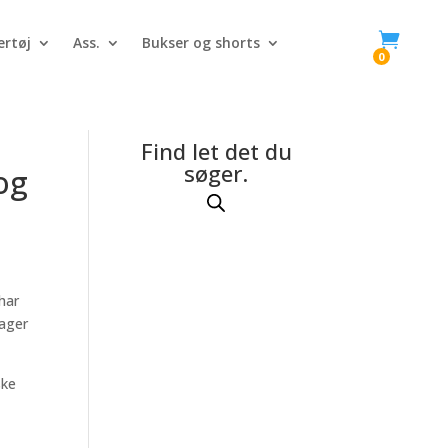

rtøj
Ass.
Bukser og shorts
0
Find let det du
søger.
og
har
tager
ske