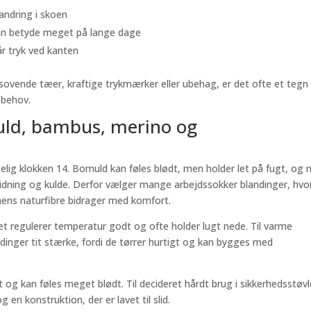
andring i skoen
kan betyde meget på lange dage
år tryk ved kanten
sovende tæer, kraftige trykmærker eller ubehag, er det ofte et tegn
t behov.
muld, bambus, merino og
lig klokken 14. Bomuld kan føles blødt, men holder let på fugt, og 
gnidning og kulde. Derfor vælger mange arbejdssokker blandinger, hvo
mens naturfibre bidrager med komfort.
det regulerer temperatur godt og ofte holder lugt nede. Til varme
andinger tit stærke, fordi de tørrer hurtigt og kan bygges med
 og kan føles meget blødt. Til decideret hårdt brug i sikkerhedsstøvl
en konstruktion, der er lavet til slid.