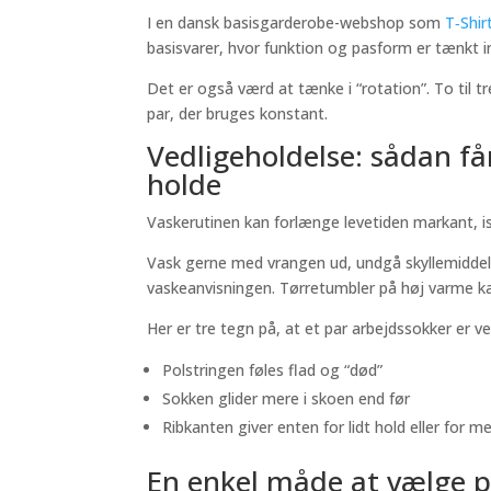
I en dansk basisgarderobe-webshop som
T‑Shir
basisvarer, hvor funktion og pasform er tænkt i
Det er også værd at tænke i “rotation”. To til t
par, der bruges konstant.
Vedligeholdelse: sådan få
holde
Vaskerutinen kan forlænge levetiden markant, 
Vask gerne med vrangen ud, undgå skyllemiddel (
vaskeanvisningen. Tørretumbler på høj varme kan
Her er tre tegn på, at et par arbejdssokker er v
Polstringen føles flad og “død”
Sokken glider mere i skoen end før
Ribkanten giver enten for lidt hold eller for m
En enkel måde at vælge p