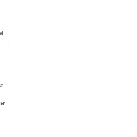
el
e
er
ler