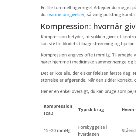
En lille tommelfingerregel: Arbejder du meget på
du i
varme omgivelser
, så vælg polstring kombi
Kompression: hvornår gi
Kompression betyder, at sokken giver et kontrol
kan støtte blodets tilbagestrømning og hjælpe
Kompression angives ofte i mmHg. Til arbejde 
hører hjemme i medicinske sammenhænge og bør
Det er ikke alle, der elsker følelsen første dag.
størrelse er afgørende. Når den sidder korrekt,
Her er en enkel oversigt, du kan bruge som pej
Kompression
Typisk brug
Hvem 
(ca.)
Forebyggelse i
15–20 mmHg
Stående
hverdagen