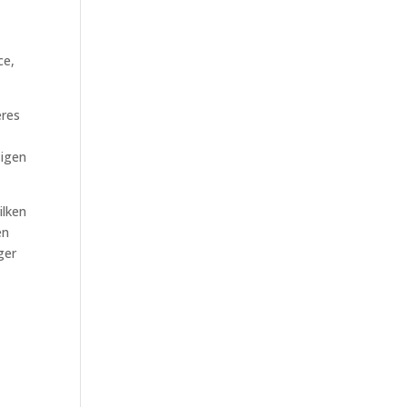
ce,
eres
 igen
ilken
en
ger