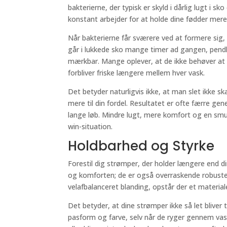
bakterierne, der typisk er skyld i dårlig lugt i 
konstant arbejder for at holde dine fødder mere 
Når bakterierne får sværere ved at formere sig, 
går i lukkede sko mange timer ad gangen, pendler
mærkbar. Mange oplever, at de ikke behøver at
forbliver friske længere mellem hver vask.
Det betyder naturligvis ikke, at man slet ikke s
mere til din fordel. Resultatet er ofte færre ge
lange løb. Mindre lugt, mere komfort og en sm
win-situation.
Holdbarhed og Styrke
Forestil dig strømper, der holder længere end d
og komforten; de er også overraskende robuste
velafbalanceret blanding, opstår der et material
Det betyder, at dine strømper ikke så let blive
pasform og farve, selv når de ryger gennem vask