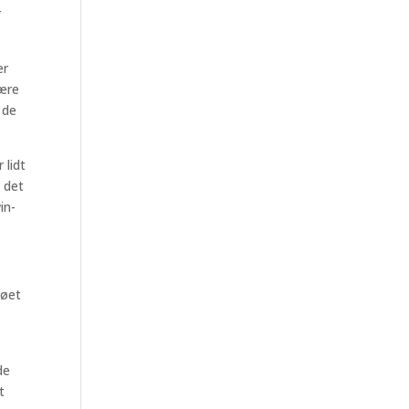
r
er
være
 de
 lidt
i det
in-
jøet
de
t