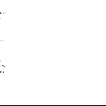
 Det
er
ar
g
l for
ing