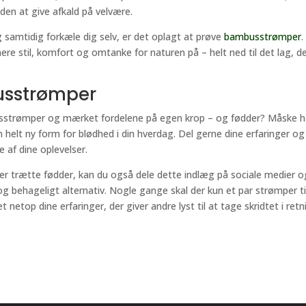
den at give afkald på velvære.
g samtidig forkæle dig selv, er det oplagt at prøve
bambusstrømper
.
re stil, komfort og omtanke for naturen på – helt ned til det lag, d
usstrømper
usstrømper og mærket fordelene på egen krop – og fødder? Måske h
n helt ny form for blødhed i din hverdag. Del gerne dine erfaringer og
 af dine oplevelser.
ler trætte fødder, kan du også dele dette indlæg på sociale medier o
g behageligt alternativ. Nogle gange skal der kun et par strømper ti
netop dine erfaringer, der giver andre lyst til at tage skridtet i retn