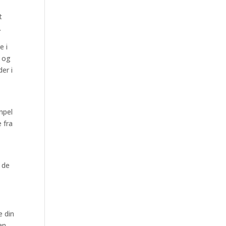
t
.
e i
e og
er i
mpel
 fra
r de
e din
an