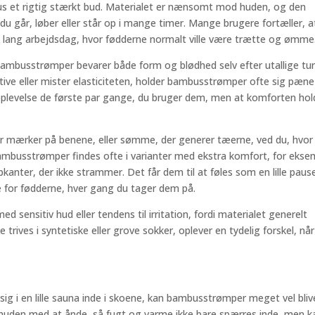
bus et rigtig stærkt bud. Materialet er nænsomt mod huden, og den
 du går, løber eller står op i mange timer. Mange brugere fortæller, a
n lang arbejdsdag, hvor fødderne normalt ville være trætte og ømme
 bambusstrømper bevarer både form og blødhed selv efter utallige tur
tive eller mister elasticiteten, holder bambusstrømper ofte sig pæn
 oplevelse de første par gange, du bruger dem, men at komforten hold
er mærker på benene, eller sømme, der generer tæerne, ved du, hvor
busstrømper findes ofte i varianter med ekstra komfort, for ekse
anter, der ikke strammer. Det får dem til at føles som en lille pause
ie for fødderne, hver gang du tager dem på.
 sensitiv hud eller tendens til irritation, fordi materialet generelt
rives i syntetiske eller grove sokker, oplever en tydelig forskel, nå
ig i en lille sauna inde i skoene, kan bambusstrømper meget vel bliv
huden med at ånde, så fugt og varme ikke bare spærres inde, men k