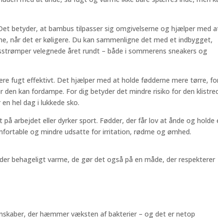
 Det betyder, at bambus tilpasser sig omgivelserne og hjælper med a
une, når det er køligere. Du kan sammenligne det med et indbygget,
usstrømper velegnede året rundt – både i sommerens sneakers og
ere fugt effektivt. Det hjælper med at holde fødderne mere tørre, fo
r den kan fordampe. For dig betyder det mindre risiko for den klistre
en hel dag i lukkede sko.
t på arbejdet eller dyrker sport. Fødder, der får lov at ånde og holde
fortable og mindre udsatte for irritation, rødme og ømhed.
der behageligt varme, de gør det også på en måde, der respekterer
enskaber, der hæmmer væksten af bakterier – og det er netop