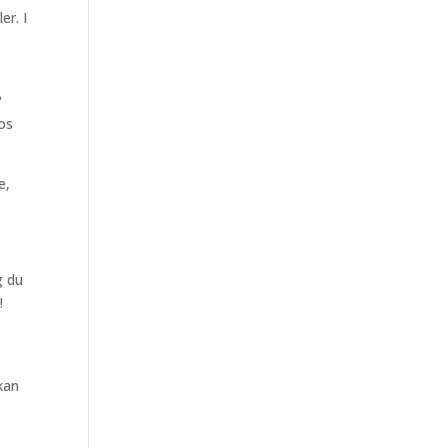
er. I
?
os
e,
g du
!
kan