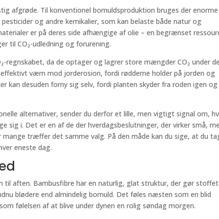
stig afgrøde. Til konventionel bomuldsproduktion bruges der enorme
esticider og andre kemikalier, som kan belaste både natur og
materialer er på deres side afhængige af olie – en begrænset ressour
er til CO₂-udledning og forurening.
O₂-regnskabet, da de optager og lagrer store mængder CO₂ under d
 effektivt værn mod jorderosion, fordi rødderne holder på jorden og
kan desuden forny sig selv, fordi planten skyder fra roden igen og
lle alternativer, sender du derfor et lille, men vigtigt signal om, hv
e sig i. Det er en af de der hverdagsbeslutninger, der virker små, m
når mange træffer det samme valg. På den måde kan du sige, at du ta
 hver eneste dag.
hed
n til aften. Bambusfibre har en naturlig, glat struktur, der gør stoffet
ndnu blødere end almindelig bomuld. Det føles næsten som en blid
om følelsen af at blive under dynen en rolig søndag morgen.