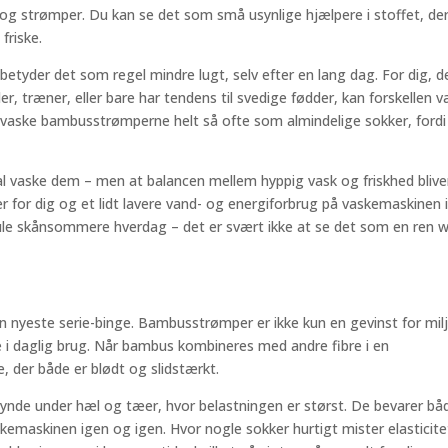
sko og strømper. Du kan se det som små usynlige hjælpere i stoffet, de
friske.
betyder det som regel mindre lugt, selv efter en lang dag. For dig, d
, træner, eller bare har tendens til svedige fødder, kan forskellen 
 vaske bambusstrømperne helt så ofte som almindelige sokker, fordi
kal vaske dem – men at balancen mellem hyppig vask og friskhed bliver
ner for dig og et lidt lavere vand- og energiforbrug på vaskemaskinen 
ule skånsommere hverdag – det er svært ikke at se det som en ren w
in nyeste serie-binge. Bambusstrømper er ikke kun en gevinst for mil
 i daglig brug. Når bambus kombineres med andre fibre i en
e, der både er blødt og slidstærkt.
r tynde under hæl og tæer, hvor belastningen er størst. De bevarer bå
emaskinen igen og igen. Hvor nogle sokker hurtigt mister elasticite