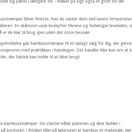
olde sig pæne i længere tid – hvilket på sigt også er godt for din
busstrømper bliver fineste, hvis du vasker dem ved lavere temperatur
bleren. En skånsom vask beskytter fibrene og forlænger levetiden, 
 er de klar til brug igen uden det store besvær.
eholdelse gør bambusstrømper til et oplagt valg for dig, der gerne 
kompromis med praktikken i hverdagen. Det handler ikke kun om at 
, der faktisk kan holde til at blive brugt.
ælge bambusstrømper. De støtter både planeten og dine fødder i
å kontoret, i fritiden eller på løbeturen er bambus et materiale, der