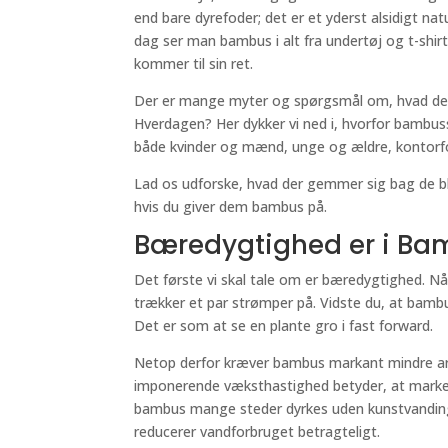
end bare dyrefoder; det er et yderst alsidigt na
dag ser man bambus i alt fra undertøj og t-shirts
kommer til sin ret.
Der er mange myter og spørgsmål om, hvad der g
Hverdagen? Her dykker vi ned i, hvorfor bambus
både kvinder og mænd, unge og ældre, kontorf
Lad os udforske, hvad der gemmer sig bag de blød
hvis du giver dem bambus på.
Bæredygtighed er i Ba
Det første vi skal tale om er bæredygtighed. N
trækker et par strømper på. Vidste du, at bambu
Det er som at se en plante gro i fast forward.
Netop derfor kræver bambus markant mindre ar
imponerende væksthastighed betyder, at markern
bambus mange steder dyrkes uden kunstvanding, f
reducerer vandforbruget betragteligt.