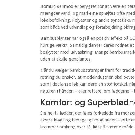
Bomuld derimod er berygtet for at være en tør
mængder vand, og markerne sprøjtes ofte med p
lokalbefolkning. Polyester og andre syntetiske 
som både ved udvinding og forarbejdning bidrag
Bambusplanter har også en positiv effekt på C
hurtige vækst. Samtidig danner deres rodnet et
beskytter mod udvaskning. Mange bambusmarker 
uden at skulle genplantes.
Når du vælger bambusstrømper frem for traditione
retning du ønsker, at modeindustrien skal bevæg
som i det lange løb kan gøre en stor forskel, 
naturen i hånden – eller rettere: om fødderne –
Komfort og Superblød
Sig hej til fødder, der føles forkælede fra morge
ekstra blødt og behageligt mod huden – ofte e
krammer omkring hver tå, lidt på samme måde s