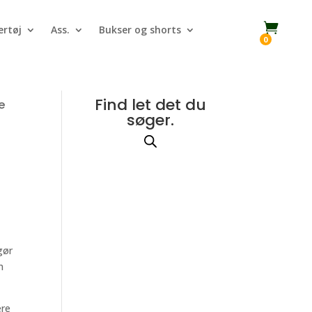

rtøj
Ass.
Bukser og shorts
0
Find let det du
e
søger.
gør
n
ere