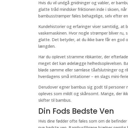
Hvis du vil undgå gnidninger og vabler, er bam
glatte tråd mindsker friktionen inde i skoen, når
bambusstrømper føles behagelige, selv efter e
Kundehistorier og erfaringer viser samtidig, at
vaskemaskinen. Hvor nogle strømper bliver ru, s
glatte. Det betyder, at du ikke bare får en god
længden.
Har du oplevet stramme ribkanter, der efterlad
meget det kan ødelægge helhedsoplevelsen. Bam
bløde sømme eller sømløse tåafslutninger og ribk
hverdagens små irritationer – en slags mini-fer
Derudover egner bambus sig godt til personer med
opleves som mildt og skånsomt. Mange, der ikke t
skifter til bambus.
Din Fods Bedste Ven
Hvis dine fødder ofte føles som om de befinder s
nye bedste ven. Bambusfibrene hjælper nemlig 