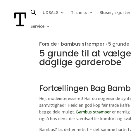
UDSALG
T-shirts
Bluser, skjorter
Service
Forside
›
bambus strømper
›
5 grunde 
5 grunde til at vælg
daglige garderobe
Fortællingen Bag Bam
Hej, modeinteresseret! Har du nogensinde synte
samvittighed? Hæld en god kop fair trade kaffe o
begge dele muligt.
Bambus strømper
er nemlig 
også hos dem, der værdsætter komfort og kvali
Bambus? Ja, det er rigtigt – det samme hurti