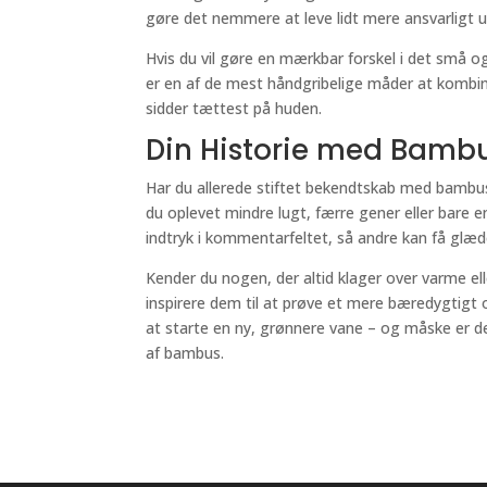
gøre det nemmere at leve lidt mere ansvarligt u
Hvis du vil gøre en mærkbar forskel i det små o
er en af de mest håndgribelige måder at kombine
sidder tættest på huden.
Din Historie med Bamb
Har du allerede stiftet bekendtskab med bamb
du oplevet mindre lugt, færre gener eller bare e
indtryk i kommentarfeltet, så andre kan få glæde
Kender du nogen, der altid klager over varme el
inspirere dem til at prøve et mere bæredygtigt o
at starte en ny, grønnere vane – og måske er det 
af bambus.