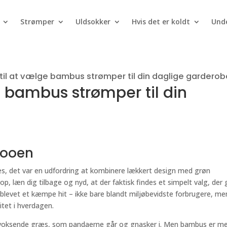
Strømper
Uldsokker
Hvis det er koldt
Unde
til at vælge bambus strømper til din daglige garderob
e bambus strømper til din
booen
s, det var en udfordring at kombinere lækkert design med grøn
p, læn dig tilbage og nyd, at der faktisk findes et simpelt valg, der 
blevet et kæmpe hit – ikke bare blandt miljøbevidste forbrugere, me
tet i hverdagen.
gtvoksende græs, som pandaerne går og gnasker i. Men bambus er m