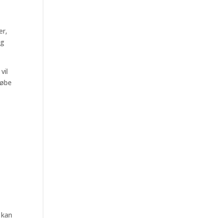
er,
og
vil
købe
 kan