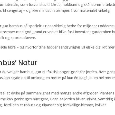
turmateriale, som forvandles til bløde, holdbare og skånsomme tekstil
 til sengetøj – og ikke mindst i strømper, hvor materialet virkelig
ør bambus så specielt: Er det virkelig bedre for miljøet? Fødderne
strømper med god grund er ved at blive fast inventar i garderoben h
olk og sportsudøvere.
e fibre – og hvorfor dine fødder sandsynligvis vil elske dig lidt mer
mbus’ Natur
år du vælger bambus, gør du faktisk noget godt for jorden, hver gan
s kan skyde op til omkring en meter på kun én dag? Ja, en hel meter
eal at dyrke på sammenlignet med mange andre afgrøder. Plantens
e kan genbruges hurtigere, uden at jorden bliver udpint. Samtidig 
ordi den er robust og tilpasser sig forskellige klimaer, hvilket