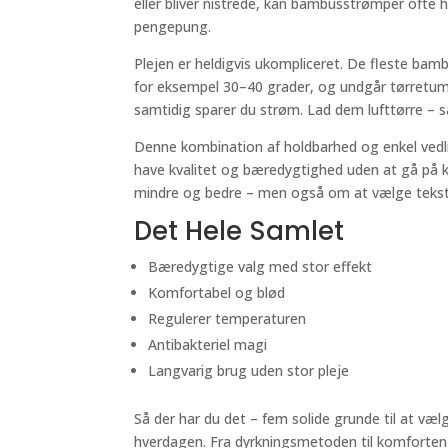
eller bliver nistrede, kan bambusstrømper ofte h
pengepung.
Plejen er heldigvis ukompliceret. De fleste bam
for eksempel 30–40 grader, og undgår tørretum
samtidig sparer du strøm. Lad dem lufttørre – så
Denne kombination af holdbarhed og enkel vedlig
have kvalitet og bæredygtighed uden at gå på 
mindre og bedre – men også om at vælge tekstiler
Det Hele Samlet
Bæredygtige valg med stor effekt
Komfortabel og blød
Regulerer temperaturen
Antibakteriel magi
Langvarig brug uden stor pleje
Så der har du det – fem solide grunde til at v
hverdagen. Fra dyrkningsmetoden til komforten p