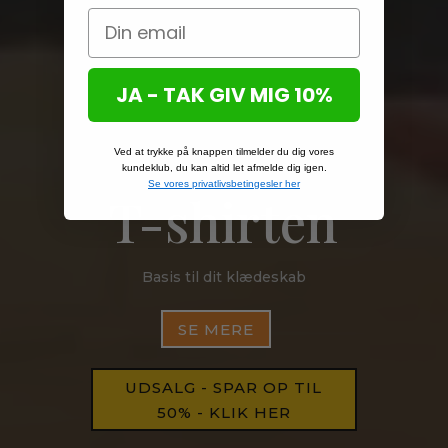
JA - TAK GIV MIG 10%
Ved at trykke på knappen tilmelder du dig vores
kundeklub, du kan altid let afmelde dig igen.
Se vores privatlivsbetingesler her
T-shirten
Basis til dit klædeskab
SE MERE
UDSALG - SPAR OP TIL
50% - KLIK HER