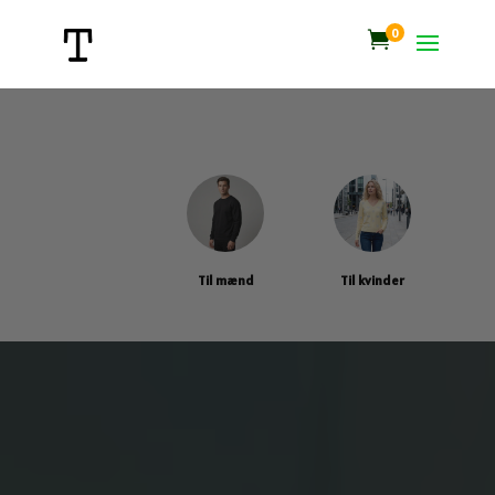
0

Til mænd
Til kvinder